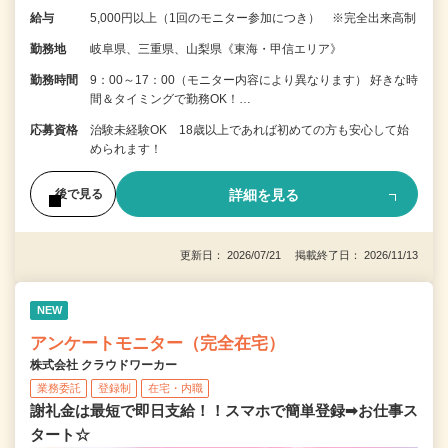
給与
5,000円以上（1回のモニター参加につき） ※完全出来高制
勤務地
岐阜県、三重県、山梨県《東海・甲信エリア》
勤務時間
9：00～17：00（モニター内容により異なります） 好きな時
間＆タイミングで勤務OK！…
応募資格
治験未経験OK 18歳以上であれば初めての方も安心して始
められます！
詳細を見る
後で見る
更新日： 2026/07/21 掲載終了日： 2026/11/13
NEW
アンケートモニター（完全在宅）
株式会社 クラウドワーカー
業務委託
登録制
在宅・内職
謝礼金は最短で即日支給！！スマホで簡単登録➡お仕事ス
タート☆