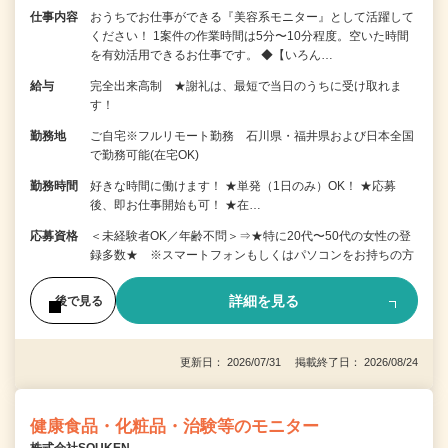
仕事内容
おうちでお仕事ができる『美容系モニター』として活躍して
ください！ 1案件の作業時間は5分〜10分程度。空いた時間
を有効活用できるお仕事です。 ◆【いろん…
給与
完全出来高制 ★謝礼は、最短で当日のうちに受け取れま
す！
勤務地
ご自宅※フルリモート勤務 石川県・福井県および日本全国
で勤務可能(在宅OK)
勤務時間
好きな時間に働けます！ ★単発（1日のみ）OK！ ★応募
後、即お仕事開始も可！ ★在…
応募資格
＜未経験者OK／年齢不問＞⇒★特に20代〜50代の女性の登
録多数★ ※スマートフォンもしくはパソコンをお持ちの方
詳細を見る
後で見る
更新日： 2026/07/31 掲載終了日： 2026/08/24
健康食品・化粧品・治験等のモニター
株式会社SOUKEN