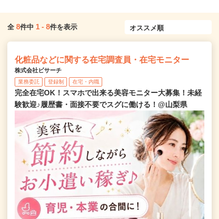
8
1
-
8
全
件中
件を表示
化粧品などに関する在宅調査員・在宅モニター
株式会社ビサーチ
業務委託
登録制
在宅・内職
完全在宅OK！スマホで出来る美容モニター大募集！未経
験歓迎♪履歴書・面接不要でスグに働ける！@山梨県