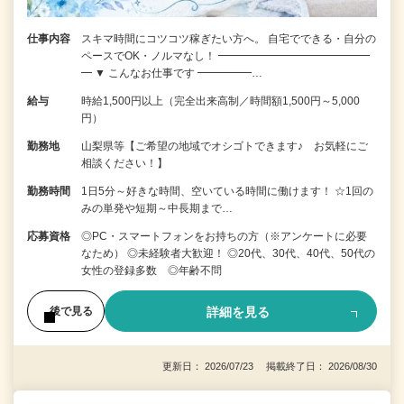
仕事内容
スキマ時間にコツコツ稼ぎたい方へ。 自宅でできる・自分の
ペースでOK・ノルマなし！ ━━━━━━━━━━━━━━
━ ▼ こんなお仕事です ━━━━━…
給与
時給1,500円以上（完全出来高制／時間額1,500円～5,000
円）
勤務地
山梨県等【ご希望の地域でオシゴトできます♪ お気軽にご
相談ください！】
勤務時間
1日5分～好きな時間、空いている時間に働けます！ ☆1回の
みの単発や短期～中長期まで…
応募資格
◎PC・スマートフォンをお持ちの方（※アンケートに必要
なため） ◎未経験者大歓迎！ ◎20代、30代、40代、50代の
女性の登録多数 ◎年齢不問
詳細を見る
後で見る
更新日： 2026/07/23 掲載終了日： 2026/08/30