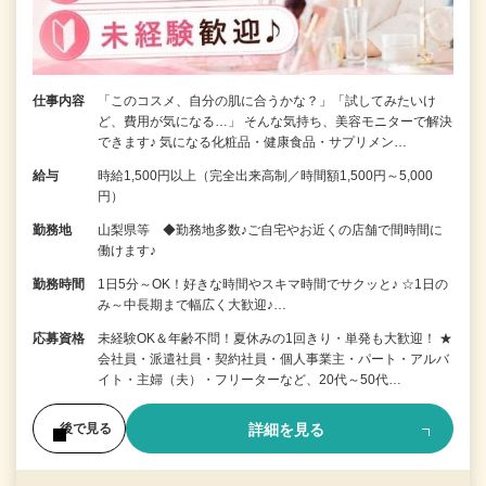
仕事内容
「このコスメ、自分の肌に合うかな？」「試してみたいけ
ど、費用が気になる…」 そんな気持ち、美容モニターで解決
できます♪ 気になる化粧品・健康食品・サプリメン…
給与
時給1,500円以上（完全出来高制／時間額1,500円～5,000
円）
勤務地
山梨県等 ◆勤務地多数♪ご自宅やお近くの店舗で間時間に
働けます♪
勤務時間
1日5分～OK！好きな時間やスキマ時間でサクッと♪ ☆1日の
み～中長期まで幅広く大歓迎♪…
応募資格
未経験OK＆年齢不問！夏休みの1回きり・単発も大歓迎！ ★
会社員・派遣社員・契約社員・個人事業主・パート・アルバ
イト・主婦（夫）・フリーターなど、20代～50代…
詳細を見る
後で見る