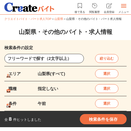
後で見る
閲覧履歴
会員登録
メニュー
クリエイトバイト・パート求人TOP
＞
山梨県
＞
山梨県・その他のバイト・パート求人情報
山梨県・その他のバイト・求人情報
検索条件の設定
絞り込む
エリア
山梨県(すべて)
選択
職種
指定しない
選択
条件
午前
選択
8
検索条件を保存
全
件ヒットしました