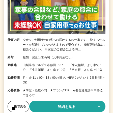
仕事内容
夕食をご利用者のお宅へお届けするお仕事です。 決まったル
ートを配達していただきますので安心です。 ※配達地域はご
相談ください。 ※家庭のご都合による時…
給与
報酬 完全出来高制（元手資金なし）
勤務地
山梨県南アルプス市藤田1537-1 「東花輪駅」より車で7
分、「小井川駅」より車で10分、「常永駅」より車で12分
勤務時間
月～金 11：00～18：00の間でご相談ください！ 1日3時間～
OK
応募資格
★学歴・経験不問 ★ブランクOK ★要普通免許※車持込
できる方
詳細を見る
後で見る