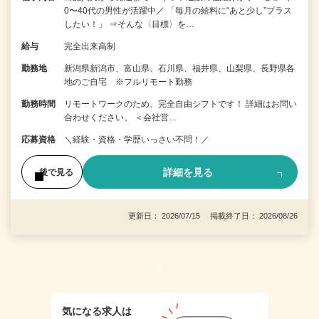
0〜40代の男性が活躍中／ 「毎月の給料に“あと少し”プラス
したい！」 ⇒そんな〈目標〉を…
給与
完全出来高制
勤務地
新潟県新潟市、富山県、石川県、福井県、山梨県、長野県各
地のご自宅 ※フルリモート勤務
勤務時間
リモートワークのため、完全自由シフトです！ 詳細はお問い
合わせください。 ＜会社営…
応募資格
＼経験・資格・学歴いっさい不問！／
詳細を見る
後で見る
更新日： 2026/07/15 掲載終了日： 2026/08/26
1
気になる求人は