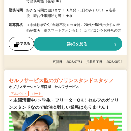
で勤務可能（在宅OK）
勤務時間
好きな時間に働けます！ ★単発（1日のみ）OK！ ★応募
後、即お仕事開始も可！ ★在…
応募資格
＜未経験者OK／年齢不問＞⇒★特に20代〜50代の女性の登
録多数★ ※スマートフォンもしくはパソコンをお持ちの方
詳細を見る
後で見る
更新日： 2026/07/31 掲載終了日： 2026/08/24
セルフサービス型のガソリンスタンドスタッフ
オブリステーション河口湖 セルフサービス
アルバイト
パート
＜主婦活躍中♪＞学生・フリーターOK！セルフのガソリ
ンスタンドなので給油＆難しい業務はありません！