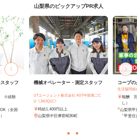
山梨県のピックアップPR求人
務スタッフ
機械オペレーター・測定スタッフ
コープの
生活協同組
UTエージェント株式会社 AGT中部第二C
以上 ※経験
報酬 
U《JWJQ1C》
し）
時給1,400円以上
OK（全国
山梨県甲
し）
山梨県中巨摩郡昭和町
「甲斐住