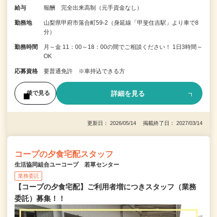
給与
報酬 完全出来高制（元手資金なし）
勤務地
山梨県甲府市落合町59-2（身延線「甲斐住吉駅」より車で8
分）
勤務時間
月～金 11：00～18：00の間でご相談ください！ 1日3時間～
OK
応募資格
要普通免許 ※車持込できる方
詳細を見る
後で見る
更新日： 2026/05/14 掲載終了日： 2027/03/14
コープの夕食宅配スタッフ
生活協同組合ユーコープ 若草センター
業務委託
【コープの夕食宅配】ご利用者増につきスタッフ（業務
委託）募集！！