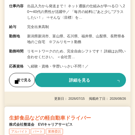
仕事内容
出品入力から発送まで！ ネット通販の仕組みが学べる◎ ＼2
0〜40代の男性が活躍中／ 「毎月の給料に“あと少し”プラス
したい！」 ⇒そんな〈目標〉を…
給与
完全出来高制
勤務地
新潟県新潟市、富山県、石川県、福井県、山梨県、長野県各
地のご自宅 ※フルリモート勤務
勤務時間
リモートワークのため、完全自由シフトです！ 詳細はお問い
合わせください。 ＜会社営…
応募資格
＼経験・資格・学歴いっさい不問！／
詳細を見る
後で見る
更新日： 2026/07/15 掲載終了日： 2026/08/26
生鮮食品などの軽自動車ドライバー
株式会社整道会 EVIキャリアサービス
アルバイト
パート
業務委託