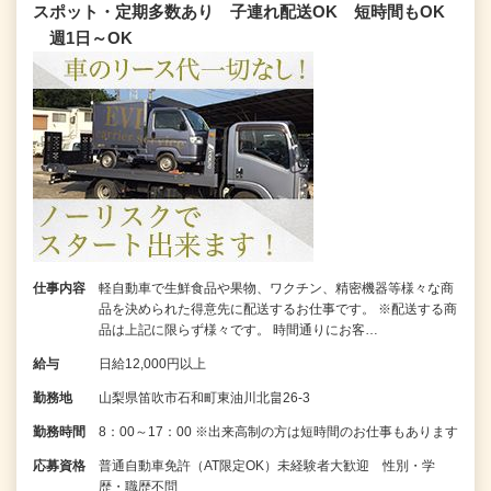
スポット・定期多数あり 子連れ配送OK 短時間もOK
週1日～OK
仕事内容
軽自動車で生鮮食品や果物、ワクチン、精密機器等様々な商
品を決められた得意先に配送するお仕事です。 ※配送する商
品は上記に限らず様々です。 時間通りにお客…
給与
日給12,000円以上
勤務地
山梨県笛吹市石和町東油川北畠26-3
勤務時間
8：00～17：00 ※出来高制の方は短時間のお仕事もあります
応募資格
普通自動車免許（AT限定OK）未経験者大歓迎 性別・学
歴・職歴不問