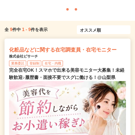
9
1
-
9
全
件中
件を表示
化粧品などに関する在宅調査員・在宅モニター
株式会社ビサーチ
業務委託
登録制
在宅・内職
完全在宅OK！スマホで出来る美容モニター大募集！未経
験歓迎♪履歴書・面接不要でスグに働ける！@山梨県