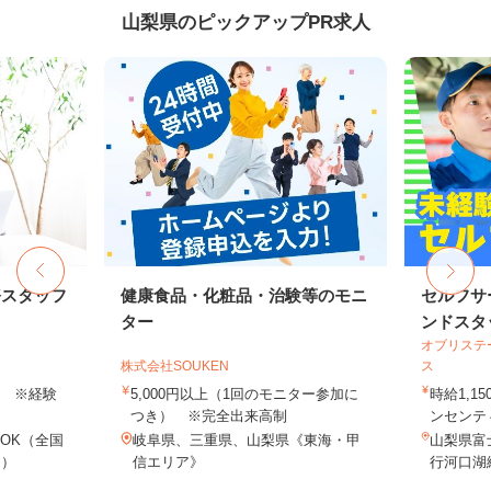
山梨県のピックアップPR求人
務スタッフ
健康食品・化粧品・治験等のモニ
セルフサ
ター
ンドスタ
オブリステ
株式会社SOUKEN
ス
以上 ※経験
5,000円以上（1回のモニター参加に
時給1,1
つき） ※完全出来高制
ンセンティ
OK（全国
岐阜県、三重県、山梨県《東海・甲
山梨県富
し）
信エリア》
行河口湖