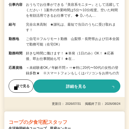
仕事内容
おうちでお仕事ができる『美容系モニター』として活躍して
ください！ 1案件の作業時間は5分〜10分程度。空いた時間
を有効活用できるお仕事です。 ◆【いろん…
給与
完全出来高制 ★謝礼は、最短で当日のうちに受け取れま
す！
勤務地
ご自宅※フルリモート勤務 山梨県・長野県および日本全国
で勤務可能（在宅OK）
勤務時間
好きな時間に働けます！ ★単発（1日のみ）OK！ ★応募
後、即お仕事開始も可！ ★在…
応募資格
＜未経験者OK／年齢不問＞⇒★特に20代〜50代の女性の登
録多数★ ※スマートフォンもしくはパソコンをお持ちの方
詳細を見る
後で見る
更新日： 2026/07/31 掲載終了日： 2026/08/24
コープの夕食宅配スタッフ
生活協同組合ユーコープ 甲府センター