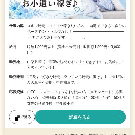
仕事内容
スキマ時間にコツコツ稼ぎたい方へ。 自宅でできる・自分の
ペースでOK・ノルマなし！ ━━━━━━━━━━━━━━
━ ▼ こんなお仕事です ━━━━━…
給与
時給1,500円以上（完全出来高制／時間額1,500円～5,000
円）
勤務地
山梨県等【ご希望の地域でオシゴトできます♪ お気軽にご
相談ください！】
勤務時間
1日5分～好きな時間、空いている時間に働けます！ ☆1回の
みの単発や短期～中長期まで…
応募資格
◎PC・スマートフォンをお持ちの方（※アンケートに必要
なため） ◎未経験者大歓迎！ ◎20代、30代、40代、50代の
女性の登録多数 ◎年齢不問
詳細を見る
後で見る