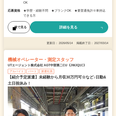
OK
応募資格
★学歴・経験不問 ★ブランクOK ★要普通免許※車持込
できる方
詳細を見る
後で見る
更新日： 2026/05/14 掲載終了日： 2027/03/14
機械オペレーター・測定スタッフ
UTエージェント株式会社 AGT中部第二CU《JWJQ1C》
アルバイト
パート
派遣社員
【紹介予定派遣】未経験から月収30万円可☆など♪日勤&
土日祝休み！