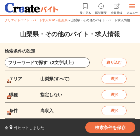
後で見る
閲覧履歴
会員登録
メニュー
クリエイトバイト・パート求人TOP
＞
山梨県
＞
山梨県・その他のバイト・パート求人情報
山梨県・その他のバイト・求人情報
検索条件の設定
絞り込む
エリア
山梨県(すべて)
選択
職種
指定しない
選択
条件
高収入
選択
9
検索条件を保存
全
件ヒットしました