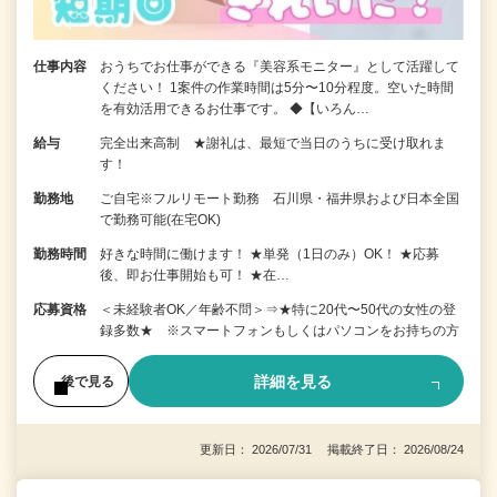
仕事内容
おうちでお仕事ができる『美容系モニター』として活躍して
ください！ 1案件の作業時間は5分〜10分程度。空いた時間
を有効活用できるお仕事です。 ◆【いろん…
給与
完全出来高制 ★謝礼は、最短で当日のうちに受け取れま
す！
勤務地
ご自宅※フルリモート勤務 石川県・福井県および日本全国
で勤務可能(在宅OK)
勤務時間
好きな時間に働けます！ ★単発（1日のみ）OK！ ★応募
後、即お仕事開始も可！ ★在…
応募資格
＜未経験者OK／年齢不問＞⇒★特に20代〜50代の女性の登
録多数★ ※スマートフォンもしくはパソコンをお持ちの方
詳細を見る
後で見る
更新日： 2026/07/31 掲載終了日： 2026/08/24