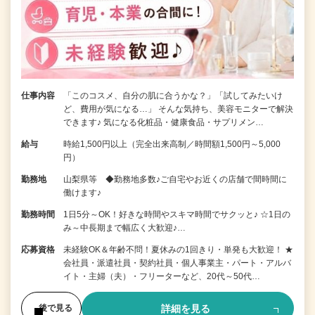
仕事内容
「このコスメ、自分の肌に合うかな？」「試してみたいけ
ど、費用が気になる…」 そんな気持ち、美容モニターで解決
できます♪ 気になる化粧品・健康食品・サプリメン…
給与
時給1,500円以上（完全出来高制／時間額1,500円～5,000
円）
勤務地
山梨県等 ◆勤務地多数♪ご自宅やお近くの店舗で間時間に
働けます♪
勤務時間
1日5分～OK！好きな時間やスキマ時間でサクッと♪ ☆1日の
み～中長期まで幅広く大歓迎♪…
応募資格
未経験OK＆年齢不問！夏休みの1回きり・単発も大歓迎！ ★
会社員・派遣社員・契約社員・個人事業主・パート・アルバ
イト・主婦（夫）・フリーターなど、20代～50代…
詳細を見る
後で見る