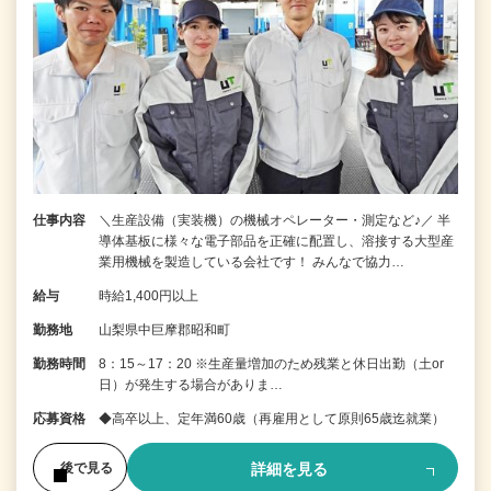
仕事内容
＼生産設備（実装機）の機械オペレーター・測定など♪／ 半
導体基板に様々な電子部品を正確に配置し、溶接する大型産
業用機械を製造している会社です！ みんなで協力…
給与
時給1,400円以上
勤務地
山梨県中巨摩郡昭和町
勤務時間
8：15～17：20 ※生産量増加のため残業と休日出勤（土or
日）が発生する場合がありま…
応募資格
◆高卒以上、定年満60歳（再雇用として原則65歳迄就業）
詳細を見る
後で見る