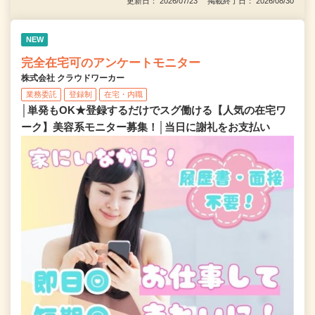
更新日： 2026/07/23 掲載終了日： 2026/08/30
NEW
完全在宅可のアンケートモニター
株式会社 クラウドワーカー
業務委託
登録制
在宅・内職
│単発もOK★登録するだけでスグ働ける【人気の在宅ワ
ーク】美容系モニター募集！│当日に謝礼をお支払い