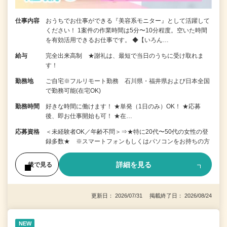
仕事内容
おうちでお仕事ができる『美容系モニター』として活躍して
ください！ 1案件の作業時間は5分〜10分程度。空いた時間
を有効活用できるお仕事です。 ◆【いろん…
給与
完全出来高制 ★謝礼は、最短で当日のうちに受け取れま
す！
勤務地
ご自宅※フルリモート勤務 石川県・福井県および日本全国
で勤務可能(在宅OK)
勤務時間
好きな時間に働けます！ ★単発（1日のみ）OK！ ★応募
後、即お仕事開始も可！ ★在…
応募資格
＜未経験者OK／年齢不問＞⇒★特に20代〜50代の女性の登
録多数★ ※スマートフォンもしくはパソコンをお持ちの方
詳細を見る
後で見る
更新日： 2026/07/31 掲載終了日： 2026/08/24
NEW