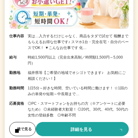
仕事内容
実は…入力するだけじゃなく、商品をタダで試せて 報酬まで
もらえるお得な仕事です♪ スマホ1台・完全在宅・自分のペー
スでOK！ ▼こんなお仕事です 化…
給与
時給1,500円以上（完全出来高制／時間額1,500円～5,000
円）
勤務地
福井県等【ご希望の地域でオシゴトできます♪ お気軽にご
相談ください！】
勤務時間
1日5分～好きな時間、空いている時間に働けます！ ☆1回の
みの単発や短期～中長期まで…
応募資格
◎PC・スマートフォンをお持ちの方（※アンケートに必要
なため） ◎未経験者大歓迎！ ◎20代、30代、40代、50代の
女性の登録多数 ◎年齢不問
詳細を見る
後で見る