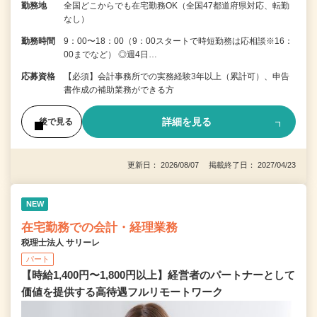
勤務地
全国どこからでも在宅勤務OK（全国47都道府県対応、転勤
なし）
勤務時間
9：00〜18：00（9：00スタートで時短勤務は応相談※16：
00までなど） ◎週4日…
応募資格
【必須】会計事務所での実務経験3年以上（累計可）、申告
書作成の補助業務ができる方
詳細を見る
後で見る
更新日： 2026/08/07 掲載終了日： 2027/04/23
NEW
在宅勤務での会計・経理業務
税理士法人 サリーレ
パート
【時給1,400円〜1,800円以上】経営者のパートナーとして
価値を提供する⾼待遇フルリモートワーク