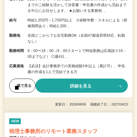
までのご経験を活かして決算書・申告書の作成から完結まで
を中⼼にお任せします。 ★お願いする業務例 …
給与
時給1,350円～1,700円以上 ※経験年数・スキルによる（研
修期間あり：時給1,300…
勤務地
全国どこからでも在宅勤務OK（全国47都道府県対応、転勤
なし）
勤務時間
9：00〜18：00（9：00スタートで時短勤務は応相談※16：
00までなど） ◎週4日…
応募資格
【必須】会計事務所での実務経験5年以上（累計可）、申告
書の作成を1人で完結できる方
詳細を見る
後で見る
更新日： 2026/08/06 掲載終了日： 2027/04/23
NEW
税理士事務所のリモート業務スタッフ