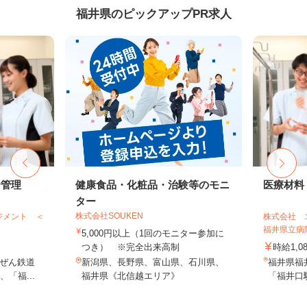
福井県のピックアップPR求人
給管理
健康食品・化粧品・治験等のモニ
医療材料
ター
株式会社SOUKEN
ジメント ＜
株式会社 
福井県立病
5,000円以上（1回のモニター参加に
つき） ※完全出来高制
時給1,0
ぜん鉄道
新潟県、長野県、富山県、石川県、
福井県福
「福...
福井県《北信越エリア》
「福井口駅