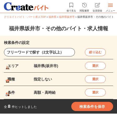
後で見る
閲覧履歴
会員登録
メニュー
クリエイトバイト・パート求人TOP
＞
福井県
＞
福井県坂井市
＞
福井県坂井市・その他のバイト・
福井県坂井市・その他のバイト・求人情報
検索条件の設定
絞り込む
エリア
福井県(坂井市)
選択
職種
指定しない
選択
条件
高額・高時給
選択
8
検索条件を保存
全
件ヒットしました