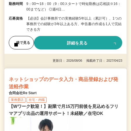
勤務時間
9：00〜18：00（9：00スタートで時短勤務は応相談※16：
00までなど） ◎週4日…
応募資格
【必須】会計事務所での実務経験5年以上（累計可）、1つの
事務所での経験が3年以上ある方、申告書の作成を1人で完結
できる方
詳細を見る
後で見る
更新日： 2026/08/06 掲載終了日： 2027/04/23
ネットショップのデータ入力・商品登録および発
送軽作業
合同会社Re Start
業務委託
在宅・内職
【Wワーク歓迎！】副業で月15万円前後を見込めるフリ
マアプリ出品の運用サポート！未経験／在宅OK