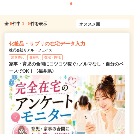
8
1
-
8
全
件中
件を表示
化粧品・サプリの在宅データ入力
株式会社リアル・フェイス
業務委託
登録制
在宅・内職
家事・育児の合間にコツコツ稼ぐ♪ノルマなし・自分のペ
ースでOK！〈福井県〉