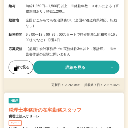
給与
時給1,250円～1,500円以上 ※経験年数・スキルによる（研
修期間あり：時給1,200…
勤務地
全国どこからでも在宅勤務OK（全国47都道府県対応、転勤
なし）
勤務時間
9：00〜18：00（9：00スタートで時短勤務は応相談※16：
00までなど） ◎週4日…
応募資格
【必須】会計事務所での実務経験3年以上（累計可） ※申
告書作成の経験は問いません
詳細を見る
後で見る
更新日： 2026/08/06 掲載終了日： 2027/04/23
NEW
税理士事務所の在宅勤務スタッフ
税理士法人サリーレ
パート