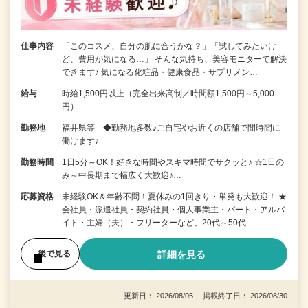
仕事内容
「このコスメ、自分の肌に合うかな？」「試してみたいけ
ど、費用が気になる…」 そんな気持ち、美容モニターで解決
できます♪ 気になる化粧品・健康食品・サプリメン…
給与
時給1,500円以上（完全出来高制／時間額1,500円～5,000
円）
勤務地
福井県等 ◆勤務地多数♪ご自宅やお近くの店舗で間時間に
働けます♪
勤務時間
1日5分～OK！好きな時間やスキマ時間でサクッと♪ ☆1日の
み～中長期まで幅広く大歓迎♪…
応募資格
未経験OK＆年齢不問！夏休みの1回きり・単発も大歓迎！ ★
会社員・派遣社員・契約社員・個人事業主・パート・アルバ
イト・主婦（夫）・フリーターなど、20代～50代…
詳細を見る
後で見る
更新日： 2026/08/05 掲載終了日： 2026/08/30