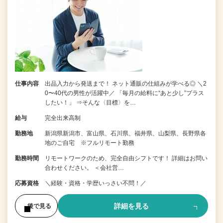
仕事内容
出品入力から発送まで！ ネット通販の仕組みが学べる◎ ＼2
0〜40代の男性が活躍中／ 「毎月の給料に“あと少し”プラス
したい！」 ⇒そんな〈目標〉を…
給与
完全出来高制
勤務地
新潟県新潟市、富山県、石川県、福井県、山梨県、長野県各
地のご自宅 ※フルリモート勤務
勤務時間
リモートワークのため、完全自由シフトです！ 詳細はお問い
合わせください。 ＜会社営…
応募資格
＼経験・資格・学歴いっさい不問！／
詳細を見る
後で見る