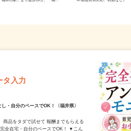
福井県福井市四ッ井（えちぜん鉄道
全国どこからでも在宅勤務O
「福井口駅」より徒歩10分、「福...
47都道府県対応、転勤なし）
ータ入力
なし・自分のペースでOK！〈福井県〉
、商品をタダで試せて 報酬までもらえる