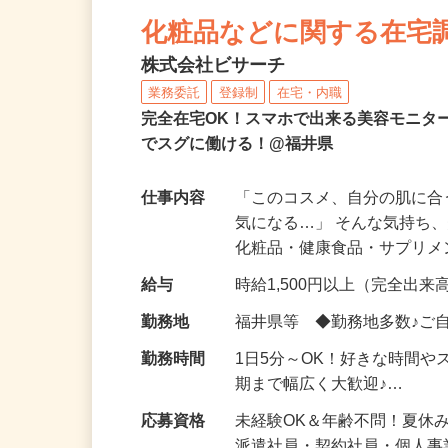
NEW
化粧品などに関する在宅
株式会社ビサーチ
業務委託
登録制
在宅・内職
完全在宅OK！スマホで出来る美容モニタ
でスグに働ける！@福井県
仕事内容
「このコスメ、自分の肌に
気になる…」 そんな気持ち
化粧品・健康食品・サプリ
給与
時給1,500円以上（完全出来高
勤務地
福井県等 ◆勤務地多数♪ご
勤務時間
1日5分～OK！好きな時間や
期まで幅広く大歓迎♪…