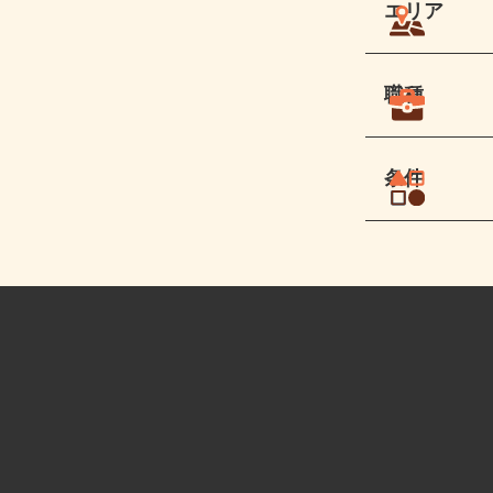
エリア
職種
条件