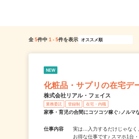
全
5
件中
1
-
5
件を表示
NEW
化粧品・サプリの在宅デ
株式会社リアル・フェイス
業務委託
登録制
在宅・内職
家事・育児の合間にコツコツ稼ぐ♪ノルマ
仕事内容
実は…入力するだけじゃなく