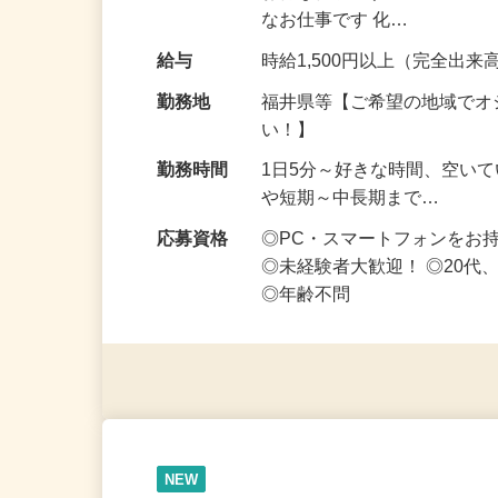
お得な仕事です♪ スマホ1台
なお仕事です 化…
給与
時給1,500円以上（完全出来高
勤務地
福井県等【ご希望の地域でオ
い！】
勤務時間
1日5分～好きな時間、空い
や短期～中長期まで…
応募資格
◎PC・スマートフォンをお
◎未経験者大歓迎！ ◎20代
◎年齢不問