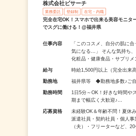
化粧品などに関する在宅
株式会社ビサーチ
業務委託
登録制
在宅・内職
完全在宅OK！スマホで出来る美容モニタ
でスグに働ける！@福井県
仕事内容
「このコスメ、自分の肌に
気になる…」 そんな気持ち
化粧品・健康食品・サプリ
給与
時給1,500円以上（完全出来高
勤務地
福井県等 ◆勤務地多数♪ご
勤務時間
1日5分～OK！好きな時間や
期まで幅広く大歓迎♪…
応募資格
未経験OK＆年齢不問！夏休
派遣社員・契約社員・個人