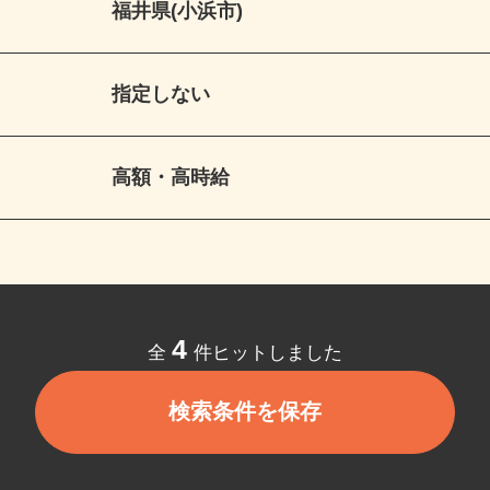
福井県(小浜市)
指定しない
高額・高時給
4
全
件ヒットしました
検索条件を保存