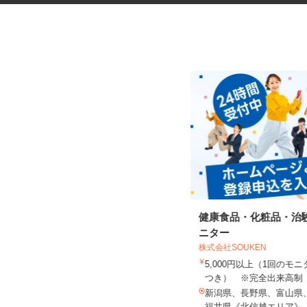
税理士事務所の在宅勤務スタッ
健康食品・化粧品・治
フ
ニター
税理士法人サリーレ
株式会社SOUKEN
時給1,300円〜1,600円以上 ※経験
5,000円以上（1回の
年数・スキルによる
つき） ※完全出来高