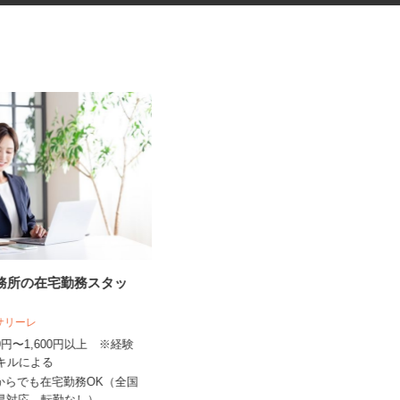
事務所の在宅勤務スタッ
健康食品・化粧品・治験等のモ
ニター
人サリーレ
株式会社SOUKEN
300円〜1,600円以上 ※経験
5,000円以上（1回のモニター参加に
スキルによる
つき） ※完全出来高制