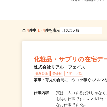
全国どこからでも在宅勤務OK（全国
新潟県、長野県、富山
47都道府県対応、転勤なし）
福井県《北信越エリア
全
4
件中
1
-
4
件を表示
化粧品・サプリの在宅デ
株式会社リアル・フェイス
業務委託
登録制
在宅・内職
家事・育児の合間にコツコツ稼ぐ♪ノルマ
仕事内容
実は…入力するだけじゃなく
お得な仕事です♪ スマホ1台