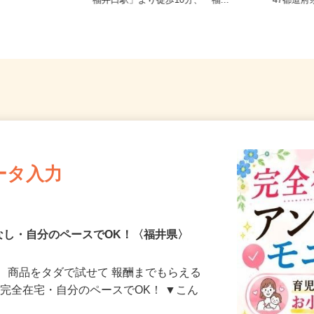
県、石川県、
福井県福井市四ッ井（えちぜん鉄道
全国ど
》
「福井口駅」より徒歩10分、「福...
47都
ータ入力
なし・自分のペースでOK！〈福井県〉
、商品をタダで試せて 報酬までもらえる
・完全在宅・自分のペースでOK！ ▼こん