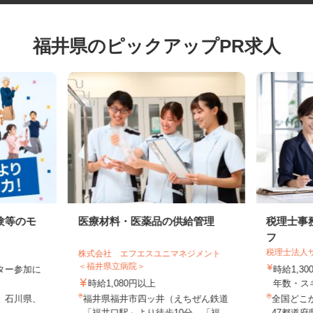
福井県のピックアップPR求人
験等のモ
医療材料・医薬品の供給管理
税理士
フ
税理士法
株式会社 エフエスユニマネジメント
＜福井県立病院＞
モニター参加に
時給1,
制
時給1,080円以上
年数・