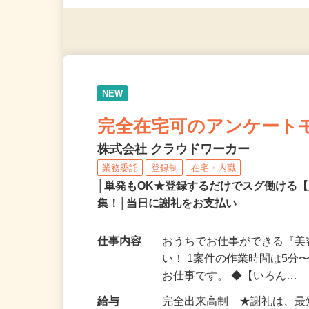
（夫）・フリーターなど、20
NEW
完全在宅可のアンケート
株式会社 クラウドワーカー
業務委託
登録制
在宅・内職
│単発もOK★登録するだけでスグ働ける
集！│当日に謝礼をお支払い
仕事内容
おうちでお仕事ができる『
い！ 1案件の作業時間は5