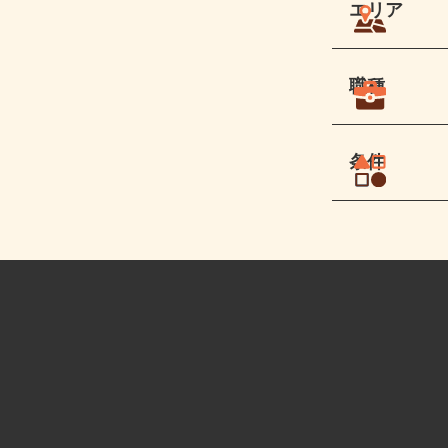
エリア
職種
条件