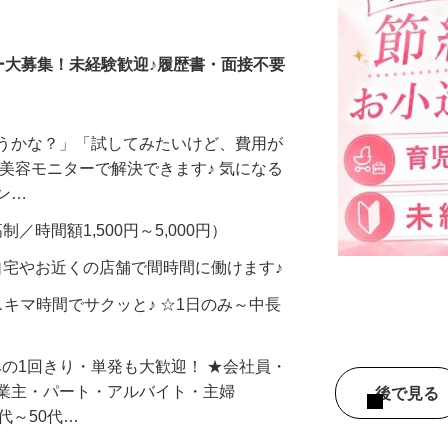
調査員・在宅モニター
ー大募集！未経験歓迎♪履歴書・面接不要
合うかな？」「試してみたいけど、費用が
、美容モニターで解決できます♪ 気になる
メン…
制／時間額1,500円～5,000円）
自宅やお近くの店舗で間時間に働けます♪
スキマ時間でサクッと♪ ☆1日のみ～中長
みの1回きり・単発も大歓迎！ ★会社員・
事業主・パート・アルバイト・主婦
後で見