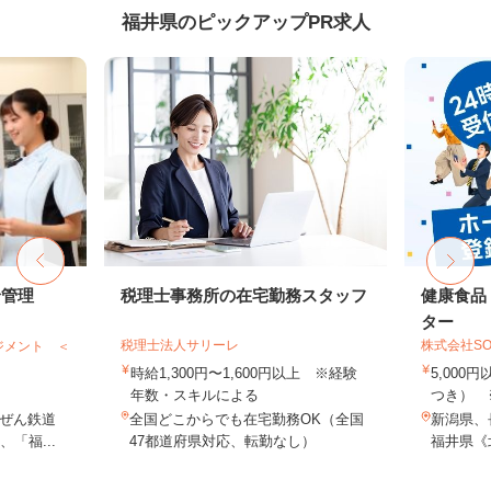
福井県のピックアップPR求人
給管理
税理士事務所の在宅勤務スタッフ
健康食品
ター
税理士法人サリーレ
株式会社SO
ジメント ＜
時給1,300円〜1,600円以上 ※経験
5,000
年数・スキルによる
つき） 
ぜん鉄道
全国どこからでも在宅勤務OK（全国
新潟県、
「福...
47都道府県対応、転勤なし）
福井県《