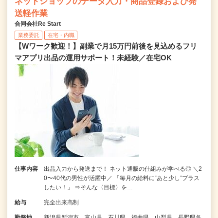
ネットショップのデータ入力・商品登録および発
送軽作業
合同会社Re Start
業務委託
在宅・内職
【Wワーク歓迎！】副業で月15万円前後を見込めるフリ
マアプリ出品の運用サポート！未経験／在宅OK
仕事内容
出品入力から発送まで！ ネット通販の仕組みが学べる◎ ＼2
0〜40代の男性が活躍中／ 「毎月の給料に“あと少し”プラス
したい！」 ⇒そんな〈目標〉を…
給与
完全出来高制
勤務地
新潟県新潟市、富山県、石川県、福井県、山梨県、長野県各