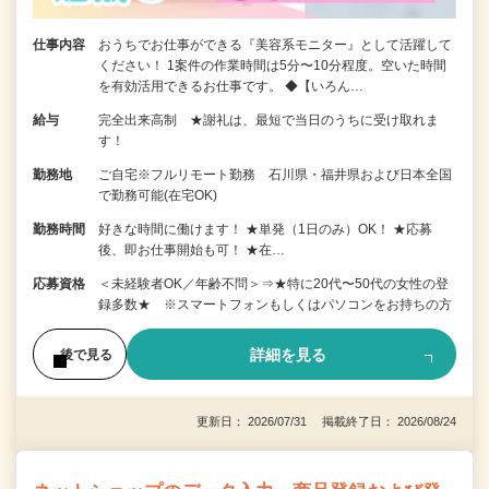
仕事内容
おうちでお仕事ができる『美容系モニター』として活躍して
ください！ 1案件の作業時間は5分〜10分程度。空いた時間
を有効活用できるお仕事です。 ◆【いろん…
給与
完全出来高制 ★謝礼は、最短で当日のうちに受け取れま
す！
勤務地
ご自宅※フルリモート勤務 石川県・福井県および日本全国
で勤務可能(在宅OK)
勤務時間
好きな時間に働けます！ ★単発（1日のみ）OK！ ★応募
後、即お仕事開始も可！ ★在…
応募資格
＜未経験者OK／年齢不問＞⇒★特に20代〜50代の女性の登
録多数★ ※スマートフォンもしくはパソコンをお持ちの方
詳細を見る
後で見る
更新日： 2026/07/31 掲載終了日： 2026/08/24