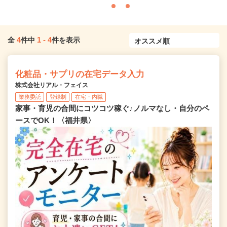
4
1
-
4
全
件中
件を表示
化粧品・サプリの在宅データ入力
株式会社リアル・フェイス
業務委託
登録制
在宅・内職
家事・育児の合間にコツコツ稼ぐ♪ノルマなし・自分のペ
ースでOK！〈福井県〉