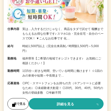
仕事内容
実は…入力するだけじゃなく、商品をタダで試せて 報酬まで
もらえるお得な仕事です♪ スマホ1台・完全在宅・自分のペー
スでOK！ ▼こんなお仕事です 化…
給与
時給1,500円以上（完全出来高制／時間額1,500円～5,000
円）
勤務地
福井県等【ご希望の地域でオシゴトできます♪ お気軽にご
相談ください！】
勤務時間
1日5分～好きな時間、空いている時間に働けます！ ☆1回の
みの単発や短期～中長期まで…
応募資格
◎PC・スマートフォンをお持ちの方（※アンケートに必要
なため） ◎未経験者大歓迎！ ◎20代、30代、40代、50代の
女性の登録多数 ◎年齢不問
詳細を見る
後で見る