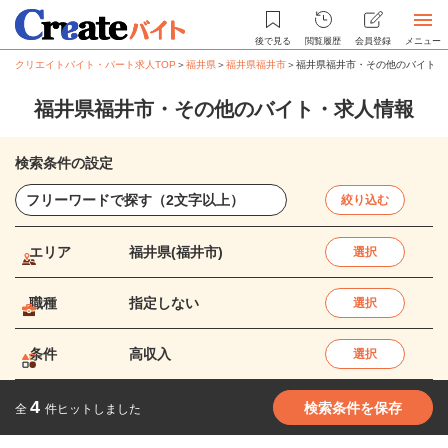
後で見る
閲覧履歴
会員登録
メニュー
クリエイトバイト・パート求人TOP
＞
福井県
＞
福井県福井市
＞
福井県福井市・その他のバイト・
福井県福井市・その他のバイト・求人情報
検索条件の設定
絞り込む
エリア
福井県(福井市)
選択
職種
指定しない
選択
条件
高収入
選択
4
検索条件を保存
全
件ヒットしました