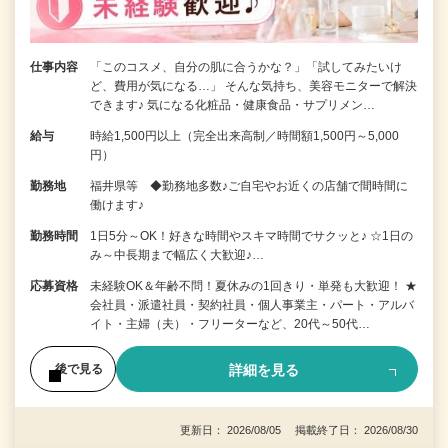
仕事内容
「このコスメ、自分の肌に合うかな？」「試してみたいけ
ど、費用が気になる…」 そんな気持ち、美容モニターで解決
できます♪ 気になる化粧品・健康食品・サプリメン…
給与
時給1,500円以上（完全出来高制／時間額1,500円～5,000
円）
勤務地
福井県等 ◆勤務地多数♪ご自宅やお近くの店舗で間時間に
働けます♪
勤務時間
1日5分～OK！好きな時間やスキマ時間でサクッと♪ ☆1日の
み～中長期まで幅広く大歓迎♪…
応募資格
未経験OK＆年齢不問！夏休みの1回きり・単発も大歓迎！ ★
会社員・派遣社員・契約社員・個人事業主・パート・アルバ
イト・主婦（夫）・フリーターなど、20代～50代…
詳細を見る
後で見る
更新日： 2026/08/05 掲載終了日： 2026/08/30