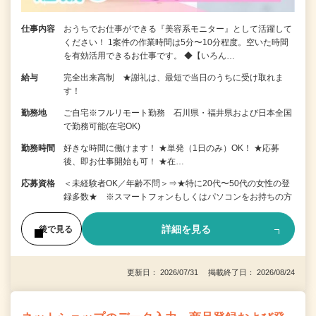
仕事内容
おうちでお仕事ができる『美容系モニター』として活躍して
ください！ 1案件の作業時間は5分〜10分程度。空いた時間
を有効活用できるお仕事です。 ◆【いろん…
給与
完全出来高制 ★謝礼は、最短で当日のうちに受け取れま
す！
勤務地
ご自宅※フルリモート勤務 石川県・福井県および日本全国
で勤務可能(在宅OK)
勤務時間
好きな時間に働けます！ ★単発（1日のみ）OK！ ★応募
後、即お仕事開始も可！ ★在…
応募資格
＜未経験者OK／年齢不問＞⇒★特に20代〜50代の女性の登
録多数★ ※スマートフォンもしくはパソコンをお持ちの方
詳細を見る
後で見る
更新日： 2026/07/31 掲載終了日： 2026/08/24