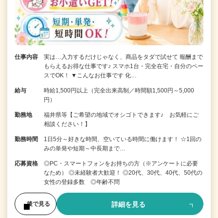
仕事内容
実は…入力するだけじゃなく、商品をタダで試せて 報酬まで
もらえるお得な仕事です♪ スマホ1台・完全在宅・自分のペー
スでOK！ ▼こんなお仕事です 化…
給与
時給1,500円以上（完全出来高制／時間額1,500円～5,000
円）
勤務地
福井県等【ご希望の地域でオシゴトできます♪ お気軽にご
相談ください！】
勤務時間
1日5分～好きな時間、空いている時間に働けます！ ☆1回の
みの単発や短期～中長期まで…
応募資格
◎PC・スマートフォンをお持ちの方（※アンケートに必要
なため） ◎未経験者大歓迎！ ◎20代、30代、40代、50代の
女性の登録多数 ◎年齢不問
詳細を見る
後で見る