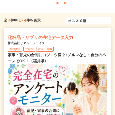
4
1
-
4
全
件中
件を表示
化粧品・サプリの在宅データ入力
株式会社リアル・フェイス
業務委託
登録制
在宅・内職
家事・育児の合間にコツコツ稼ぐ♪ノルマなし・自分のペ
ースでOK！〈福井県〉