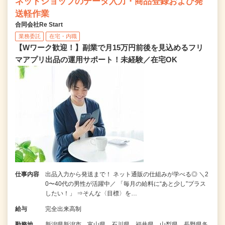
ネットショップのデータ入力・商品登録および発
送軽作業
合同会社Re Start
業務委託
在宅・内職
【Wワーク歓迎！】副業で月15万円前後を見込めるフリ
マアプリ出品の運用サポート！未経験／在宅OK
仕事内容
出品入力から発送まで！ ネット通販の仕組みが学べる◎ ＼2
0〜40代の男性が活躍中／ 「毎月の給料に“あと少し”プラス
したい！」 ⇒そんな〈目標〉を…
給与
完全出来高制
勤務地
新潟県新潟市、富山県、石川県、福井県、山梨県、長野県各