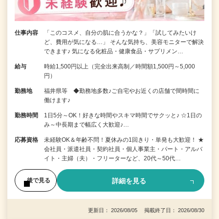
仕事内容
「このコスメ、自分の肌に合うかな？」「試してみたいけ
ど、費用が気になる…」 そんな気持ち、美容モニターで解決
できます♪ 気になる化粧品・健康食品・サプリメン…
給与
時給1,500円以上（完全出来高制／時間額1,500円～5,000
円）
勤務地
福井県等 ◆勤務地多数♪ご自宅やお近くの店舗で間時間に
働けます♪
勤務時間
1日5分～OK！好きな時間やスキマ時間でサクッと♪ ☆1日の
み～中長期まで幅広く大歓迎♪…
応募資格
未経験OK＆年齢不問！夏休みの1回きり・単発も大歓迎！ ★
会社員・派遣社員・契約社員・個人事業主・パート・アルバ
イト・主婦（夫）・フリーターなど、20代～50代…
詳細を見る
後で見る
更新日： 2026/08/05 掲載終了日： 2026/08/30