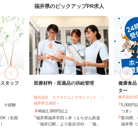
福井県のピックアップPR求人
務スタッフ
医療材料・医薬品の供給管理
健康食品
ター
株式会社SO
株式会社 エフエスユニマネジメント ＜
福井県立病院＞
以上 ※経験
5,000
時給1,080円以上
つき） 
OK（全国
福井県福井市四ッ井（えちぜん鉄道
新潟県、
し）
「福井口駅」より徒歩10分、「福...
福井県《