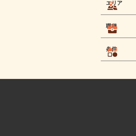
エリア
職種
条件