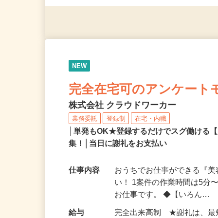
（夫）・フリーターなど、20
NEW
完全在宅可のアンケート
株式会社 クラウドワーカー
業務委託
登録制
在宅・内職
│単発もOK★登録するだけでスグ働ける
集！│当日に謝礼をお支払い
仕事内容
おうちでお仕事ができる『
い！ 1案件の作業時間は5