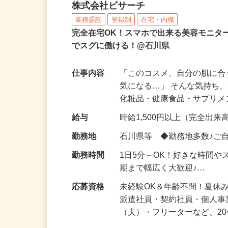
化粧品などに関する在宅
株式会社ビサーチ
業務委託
登録制
在宅・内職
完全在宅OK！スマホで出来る美容モニタ
でスグに働ける！@石川県
仕事内容
「このコスメ、自分の肌に
気になる…」 そんな気持ち
化粧品・健康食品・サプリ
給与
時給1,500円以上（完全出来高
勤務地
石川県等 ◆勤務地多数♪ご
勤務時間
1日5分～OK！好きな時間や
期まで幅広く大歓迎♪…
応募資格
未経験OK＆年齢不問！夏休
派遣社員・契約社員・個人