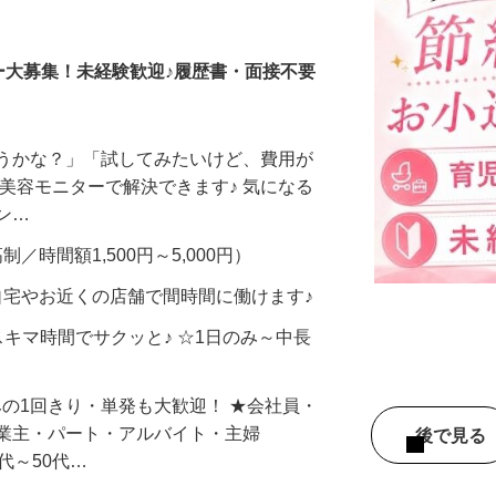
調査員・在宅モニター
ー大募集！未経験歓迎♪履歴書・面接不要
合うかな？」「試してみたいけど、費用が
、美容モニターで解決できます♪ 気になる
メン…
制／時間額1,500円～5,000円）
自宅やお近くの店舗で間時間に働けます♪
スキマ時間でサクッと♪ ☆1日のみ～中長
みの1回きり・単発も大歓迎！ ★会社員・
事業主・パート・アルバイト・主婦
後で見