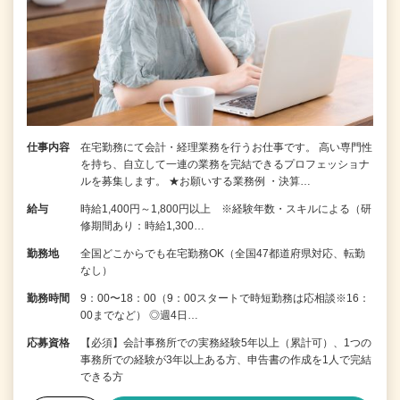
仕事内容
在宅勤務にて会計・経理業務を行うお仕事です。 高い専門性
を持ち、自立して一連の業務を完結できるプロフェッショナ
ルを募集します。 ★お願いする業務例 ・決算…
給与
時給1,400円～1,800円以上 ※経験年数・スキルによる（研
修期間あり：時給1,300…
勤務地
全国どこからでも在宅勤務OK（全国47都道府県対応、転勤
なし）
勤務時間
9：00〜18：00（9：00スタートで時短勤務は応相談※16：
00までなど） ◎週4日…
応募資格
【必須】会計事務所での実務経験5年以上（累計可）、1つの
事務所での経験が3年以上ある方、申告書の作成を1人で完結
できる方