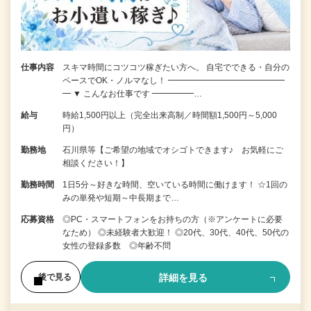
仕事内容
スキマ時間にコツコツ稼ぎたい方へ。 自宅でできる・自分の
ペースでOK・ノルマなし！ ━━━━━━━━━━━━━━
━ ▼ こんなお仕事です ━━━━━…
給与
時給1,500円以上（完全出来高制／時間額1,500円～5,000
円）
勤務地
石川県等【ご希望の地域でオシゴトできます♪ お気軽にご
相談ください！】
勤務時間
1日5分～好きな時間、空いている時間に働けます！ ☆1回の
みの単発や短期～中長期まで…
応募資格
◎PC・スマートフォンをお持ちの方（※アンケートに必要
なため） ◎未経験者大歓迎！ ◎20代、30代、40代、50代の
女性の登録多数 ◎年齢不問
詳細を見る
後で見る