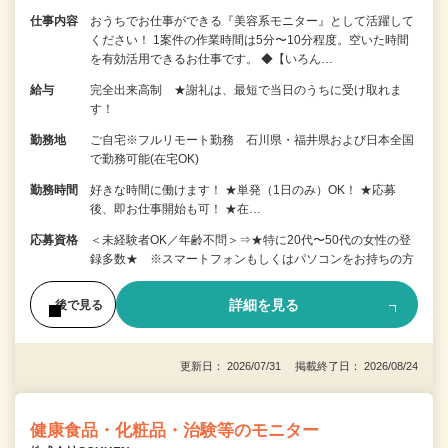
仕事内容
おうちでお仕事ができる『美容系モニター』として活躍して
ください！ 1案件の作業時間は5分〜10分程度。空いた時間
を有効活用できるお仕事です。 ◆【いろん…
給与
完全出来高制 ★謝礼は、最短で当日のうちに受け取れま
す！
勤務地
ご自宅※フルリモート勤務 石川県・福井県および日本全国
で勤務可能(在宅OK)
勤務時間
好きな時間に働けます！ ★単発（1日のみ）OK！ ★応募
後、即お仕事開始も可！ ★在…
応募資格
＜未経験者OK／年齢不問＞⇒★特に20代〜50代の女性の登
録多数★ ※スマートフォンもしくはパソコンをお持ちの方
詳細を見る
後で見る
更新日： 2026/07/31 掲載終了日： 2026/08/24
健康食品・化粧品・治験等のモニター