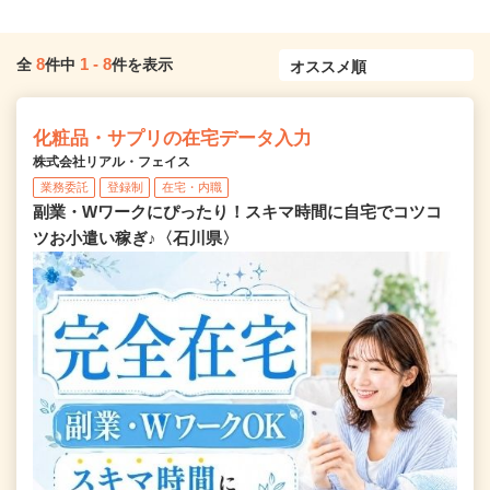
8
1
-
8
全
件中
件を表示
化粧品・サプリの在宅データ入力
株式会社リアル・フェイス
業務委託
登録制
在宅・内職
副業・Wワークにぴったり！スキマ時間に自宅でコツコ
ツお小遣い稼ぎ♪〈石川県〉