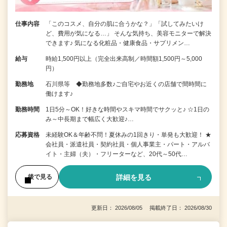
仕事内容
「このコスメ、自分の肌に合うかな？」「試してみたいけ
ど、費用が気になる…」 そんな気持ち、美容モニターで解決
できます♪ 気になる化粧品・健康食品・サプリメン…
給与
時給1,500円以上（完全出来高制／時間額1,500円～5,000
円）
勤務地
石川県等 ◆勤務地多数♪ご自宅やお近くの店舗で間時間に
働けます♪
勤務時間
1日5分～OK！好きな時間やスキマ時間でサクッと♪ ☆1日の
み～中長期まで幅広く大歓迎♪…
応募資格
未経験OK＆年齢不問！夏休みの1回きり・単発も大歓迎！ ★
会社員・派遣社員・契約社員・個人事業主・パート・アルバ
イト・主婦（夫）・フリーターなど、20代～50代…
詳細を見る
後で見る
更新日： 2026/08/05 掲載終了日： 2026/08/30