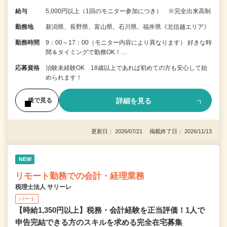
給与
5,000円以上（1回のモニター参加につき） ※完全出来高制
勤務地
新潟県、長野県、富山県、石川県、福井県《北信越エリア》
勤務時間
9：00～17：00（モニター内容により異なります） 好きな時
間＆タイミングで勤務OK！…
応募資格
治験未経験OK 18歳以上であれば初めての方も安心して始
められます！
詳細を見る
後で見る
更新日： 2026/07/21 掲載終了日： 2026/11/13
NEW
リモート勤務での会計・経理業務
税理士法人 サリーレ
パート
【時給1,350円以上】税務・会計経験を正当評価！1⼈で
申告完結できる⽅のスキルを求める完全在宅募集