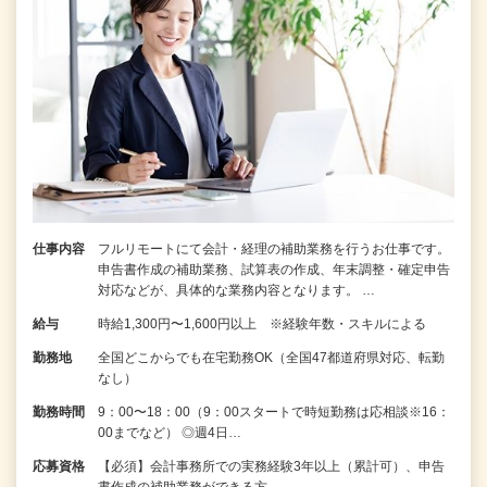
仕事内容
フルリモートにて会計・経理の補助業務を行うお仕事です。
申告書作成の補助業務、試算表の作成、年末調整・確定申告
対応などが、具体的な業務内容となります。 …
給与
時給1,300円〜1,600円以上 ※経験年数・スキルによる
勤務地
全国どこからでも在宅勤務OK（全国47都道府県対応、転勤
なし）
勤務時間
9：00〜18：00（9：00スタートで時短勤務は応相談※16：
00までなど） ◎週4日…
応募資格
【必須】会計事務所での実務経験3年以上（累計可）、申告
書作成の補助業務ができる方