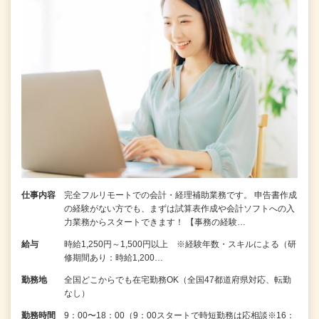
仕事内容
完全フルリモートでの会計・経理補助業務です。 申告書作成
の経験がない⽅でも、まずは試算表作成や会計ソフトへの⼊
⼒業務からスタートできます！ 【事務の経験…
給与
時給1,250円～1,500円以上 ※経験年数・スキルによる（研
修期間あり：時給1,200…
勤務地
全国どこからでも在宅勤務OK（全国47都道府県対応、転勤
なし）
勤務時間
9：00〜18：00（9：00スタートで時短勤務は応相談※16：