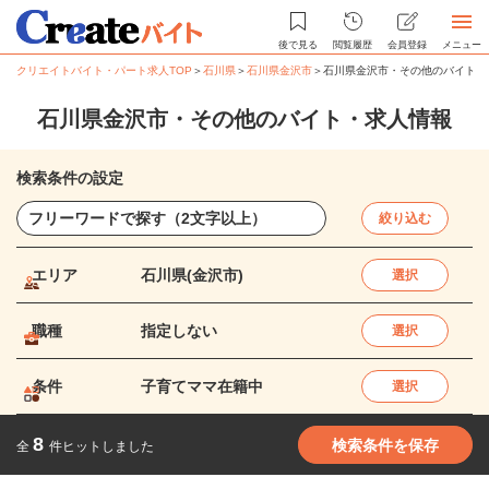
後で見る
閲覧履歴
会員登録
メニュー
クリエイトバイト・パート求人TOP
＞
石川県
＞
石川県金沢市
＞
石川県金沢市・その他のバイト・
石川県金沢市・その他のバイト・求人情報
検索条件の設定
絞り込む
エリア
石川県(金沢市)
選択
職種
指定しない
選択
条件
子育てママ在籍中
選択
8
検索条件を保存
全
件ヒットしました