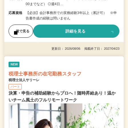
00までなど） ◎週4日…
応募資格
【必須】会計事務所での実務経験3年以上（累計可） ※申
告書作成の経験は問いません
詳細を見る
後で見る
更新日： 2026/08/06 掲載終了日： 2027/04/23
NEW
税理士事務所の在宅勤務スタッフ
税理士法人サリーレ
パート
決算・申告の補助経験からプロへ！随時昇給あり！温か
いチーム⾵⼟のフルリモートワーク