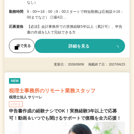
なし）
勤務時間
9：00〜18：00（9：00スタートで時短勤務は応相談※16：
00までなど） ◎週4日…
応募資格
【必須】会計事務所での実務経験5年以上（累計可）、申告
書の作成を1人で完結できる方
詳細を見る
後で見る
更新日： 2026/08/06 掲載終了日： 2027/04/23
NEW
税理士事務所のリモート業務スタッフ
税理士法人 サリーレ
パート
申告書作成の経験ナシでOK！実務経験3年以上で応募
可！動画＆いつでも聞けるサポートで復職を全⼒応援！