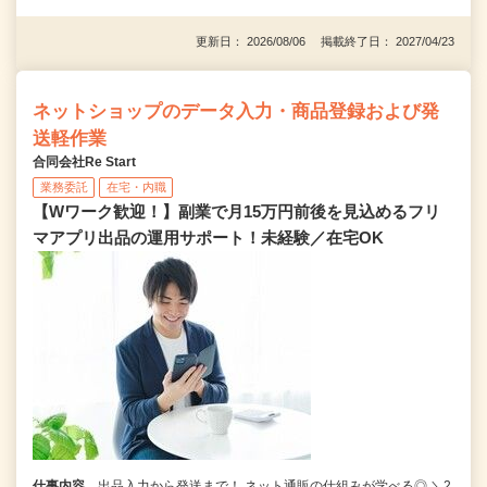
更新日： 2026/08/06 掲載終了日： 2027/04/23
ネットショップのデータ入力・商品登録および発
送軽作業
合同会社Re Start
業務委託
在宅・内職
【Wワーク歓迎！】副業で月15万円前後を見込めるフリ
マアプリ出品の運用サポート！未経験／在宅OK
仕事内容
出品入力から発送まで！ ネット通販の仕組みが学べる◎ ＼2