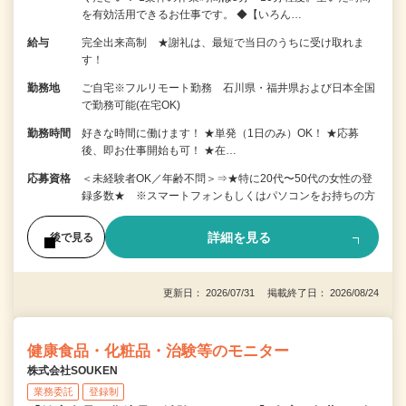
を有効活用できるお仕事です。 ◆【いろん…
給与
完全出来高制 ★謝礼は、最短で当日のうちに受け取れま
す！
勤務地
ご自宅※フルリモート勤務 石川県・福井県および日本全国
で勤務可能(在宅OK)
勤務時間
好きな時間に働けます！ ★単発（1日のみ）OK！ ★応募
後、即お仕事開始も可！ ★在…
応募資格
＜未経験者OK／年齢不問＞⇒★特に20代〜50代の女性の登
録多数★ ※スマートフォンもしくはパソコンをお持ちの方
詳細を見る
後で見る
更新日： 2026/07/31 掲載終了日： 2026/08/24
健康食品・化粧品・治験等のモニター
株式会社SOUKEN
業務委託
登録制