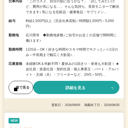
仕事内容
「このコスメ、自分の肌に合うかな？」「試してみたいけ
ど、費用が気になる…」 そんな気持ち、美容モニターで解決
できます♪ 気になる化粧品・健康食品・サプリメン…
給与
時給1,500円以上（完全出来高制／時間額1,500円～5,000
円）
勤務地
石川県等 ◆勤務地多数♪ご自宅やお近くの店舗で間時間に
働けます♪
勤務時間
1日5分～OK！好きな時間やスキマ時間でサクッと♪ ☆1日の
み～中長期まで幅広く大歓迎♪…
応募資格
未経験OK＆年齢不問！夏休みの1回きり・単発も大歓迎！ ★
会社員・派遣社員・契約社員・個人事業主・パート・アルバ
イト・主婦（夫）・フリーターなど、20代～50代…
詳細を見る
後で見る
更新日： 2026/08/05 掲載終了日： 2026/08/30
NEW