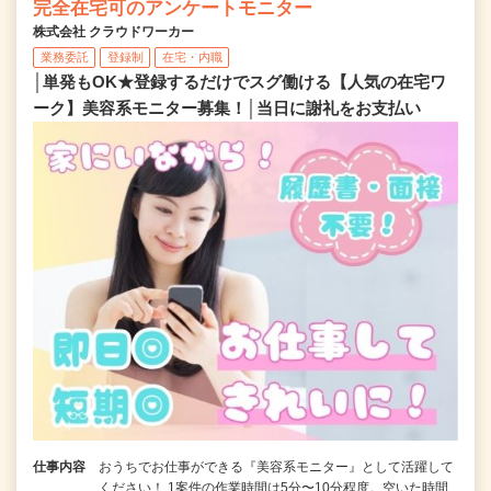
完全在宅可のアンケートモニター
株式会社 クラウドワーカー
業務委託
登録制
在宅・内職
│単発もOK★登録するだけでスグ働ける【人気の在宅ワ
ーク】美容系モニター募集！│当日に謝礼をお支払い
仕事内容
おうちでお仕事ができる『美容系モニター』として活躍して
ください！ 1案件の作業時間は5分〜10分程度。空いた時間