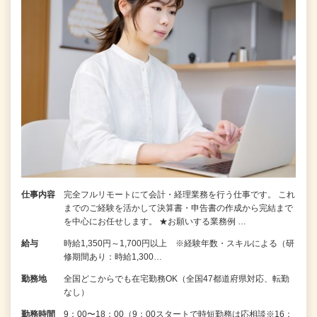
仕事内容
完全フルリモートにて会計・経理業務を行う仕事です。 これ
までのご経験を活かして決算書・申告書の作成から完結まで
を中⼼にお任せします。 ★お願いする業務例 …
給与
時給1,350円～1,700円以上 ※経験年数・スキルによる（研
修期間あり：時給1,300…
勤務地
全国どこからでも在宅勤務OK（全国47都道府県対応、転勤
なし）
勤務時間
9：00〜18：00（9：00スタートで時短勤務は応相談※16：