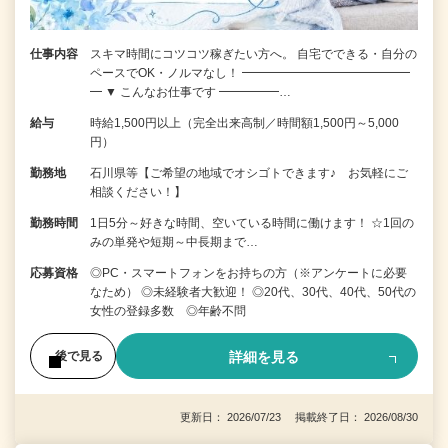
仕事内容
スキマ時間にコツコツ稼ぎたい方へ。 自宅でできる・自分の
ペースでOK・ノルマなし！ ━━━━━━━━━━━━━━
━ ▼ こんなお仕事です ━━━━━…
給与
時給1,500円以上（完全出来高制／時間額1,500円～5,000
円）
勤務地
石川県等【ご希望の地域でオシゴトできます♪ お気軽にご
相談ください！】
勤務時間
1日5分～好きな時間、空いている時間に働けます！ ☆1回の
みの単発や短期～中長期まで…
応募資格
◎PC・スマートフォンをお持ちの方（※アンケートに必要
なため） ◎未経験者大歓迎！ ◎20代、30代、40代、50代の
女性の登録多数 ◎年齢不問
詳細を見る
後で見る
更新日： 2026/07/23 掲載終了日： 2026/08/30