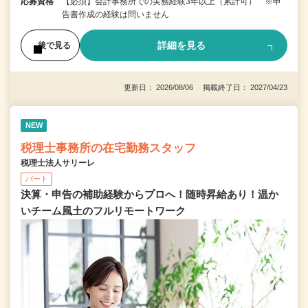
応募資格
【必須】会計事務所での実務経験3年以上（累計可） ※申
告書作成の経験は問いません
詳細を見る
後で見る
更新日： 2026/08/06 掲載終了日： 2027/04/23
NEW
税理士事務所の在宅勤務スタッフ
税理士法人サリーレ
パート
決算・申告の補助経験からプロへ！随時昇給あり！温か
いチーム⾵⼟のフルリモートワーク