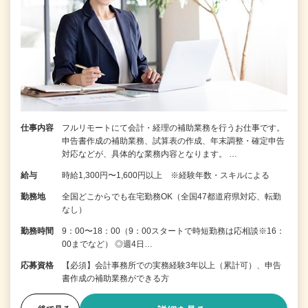
仕事内容
フルリモートにて会計・経理の補助業務を行うお仕事です。
申告書作成の補助業務、試算表の作成、年末調整・確定申告
対応などが、具体的な業務内容となります。 …
給与
時給1,300円〜1,600円以上 ※経験年数・スキルによる
勤務地
全国どこからでも在宅勤務OK（全国47都道府県対応、転勤
なし）
勤務時間
9：00〜18：00（9：00スタートで時短勤務は応相談※16：
00までなど） ◎週4日…
応募資格
【必須】会計事務所での実務経験3年以上（累計可）、申告
書作成の補助業務ができる方