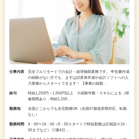
仕事内容
完全フルリモートでの会計・経理補助業務です。 申告書作成
の経験がない⽅でも、まずは試算表作成や会計ソフトへの⼊
⼒業務からスタートできます！ 【事務の経験…
給与
時給1,250円～1,500円以上 ※経験年数・スキルによる（研
修期間あり：時給1,200…
勤務地
全国どこからでも在宅勤務OK（全国47都道府県対応、転勤
なし）
勤務時間
9：00〜18：00（9：00スタートで時短勤務は応相談※16：
00までなど） ◎週4日…