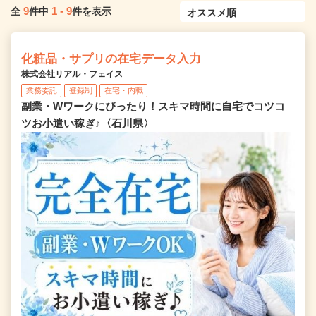
9
1
-
9
全
件中
件を表示
化粧品・サプリの在宅データ入力
株式会社リアル・フェイス
業務委託
登録制
在宅・内職
副業・Wワークにぴったり！スキマ時間に自宅でコツコ
ツお小遣い稼ぎ♪〈石川県〉