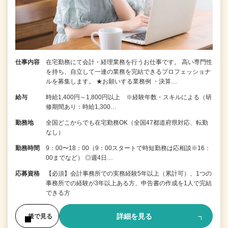
仕事内容
在宅勤務にて会計・経理業務を行うお仕事です。 高い専門性
を持ち、自立して一連の業務を完結できるプロフェッショナ
ルを募集します。 ★お願いする業務例 ・決算…
給与
時給1,400円～1,800円以上 ※経験年数・スキルによる（研
修期間あり：時給1,300…
勤務地
全国どこからでも在宅勤務OK（全国47都道府県対応、転勤
なし）
勤務時間
9：00〜18：00（9：00スタートで時短勤務は応相談※16：
00までなど） ◎週4日…
応募資格
【必須】会計事務所での実務経験5年以上（累計可）、1つの
事務所での経験が3年以上ある方、申告書の作成を1人で完結
できる方
詳細を見る
後で見る