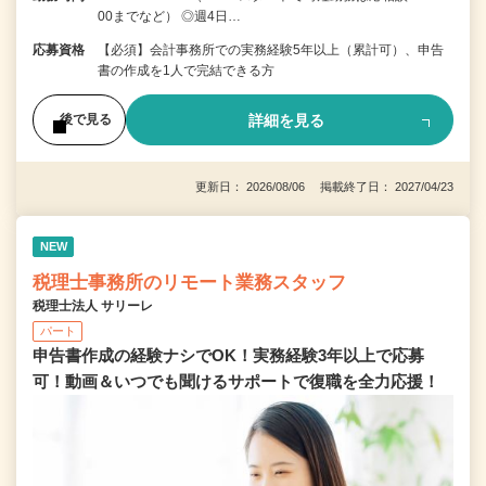
00までなど） ◎週4日…
応募資格
【必須】会計事務所での実務経験5年以上（累計可）、申告
書の作成を1人で完結できる方
詳細を見る
後で見る
更新日： 2026/08/06 掲載終了日： 2027/04/23
NEW
税理士事務所のリモート業務スタッフ
税理士法人 サリーレ
パート
申告書作成の経験ナシでOK！実務経験3年以上で応募
可！動画＆いつでも聞けるサポートで復職を全⼒応援！