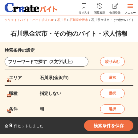
後で見る
閲覧履歴
会員登録
メニュー
クリエイトバイト・パート求人TOP
＞
石川県
＞
石川県金沢市
＞
石川県金沢市・その他のバイト・
石川県金沢市・その他のバイト・求人情報
検索条件の設定
絞り込む
エリア
石川県(金沢市)
選択
職種
指定しない
選択
条件
朝
選択
9
検索条件を保存
全
件ヒットしました