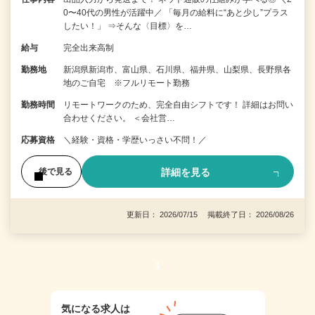
0〜40代の男性が活躍中／ 「毎月の給料に“あと少し”プラス
したい！」 ⇒そんな〈目標〉を…
給与
完全出来高制
勤務地
新潟県新潟市、富山県、石川県、福井県、山梨県、長野県各
地のご自宅 ※フルリモート勤務
勤務時間
リモートワークのため、完全自由シフトです！ 詳細はお問い
合わせください。 ＜会社営…
応募資格
＼経験・資格・学歴いっさい不問！／
詳細を見る
後で見る
更新日： 2026/07/15 掲載終了日： 2026/08/26
1
気になる求人は