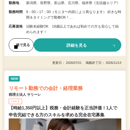
勤務地
新潟県、長野県、富山県、石川県、福井県《北信越エリア》
勤務時間
9：00～17：00（モニター内容により異なります） 好きな時
間＆タイミングで勤務OK！…
応募資格
治験未経験OK 18歳以上であれば初めての方も安心して始
められます！
詳細を見る
後で見る
更新日： 2026/07/21 掲載終了日： 2026/11/13
NEW
リモート勤務での会計・経理業務
税理士法人 サリーレ
パート
【時給1,350円以上】税務・会計経験を正当評価！1⼈で
申告完結できる⽅のスキルを求める完全在宅募集