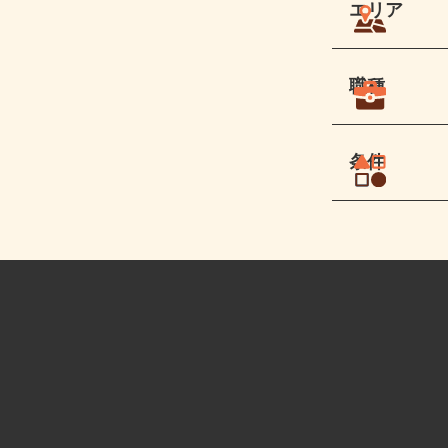
エリア
職種
条件