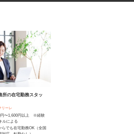
事務所の在宅勤務スタッ
ネットショップのデータ入力・
商品登録および発...
人サリーレ
合同会社Re Start
300円〜1,600円以上 ※経験
完全出来高制
スキルによる
新潟県新潟市、富山県、石川県、福