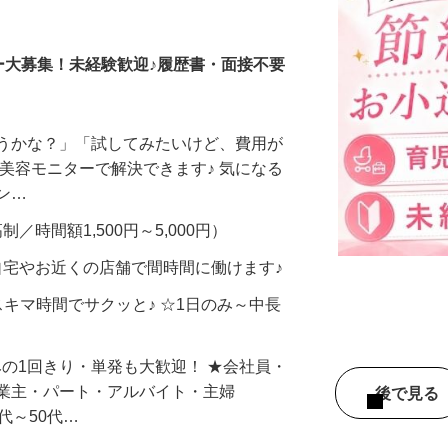
調査員・在宅モニター
ー大募集！未経験歓迎♪履歴書・面接不要
合うかな？」「試してみたいけど、費用が
、美容モニターで解決できます♪ 気になる
メン…
制／時間額1,500円～5,000円）
自宅やお近くの店舗で間時間に働けます♪
スキマ時間でサクッと♪ ☆1日のみ～中長
みの1回きり・単発も大歓迎！ ★会社員・
事業主・パート・アルバイト・主婦
後で見