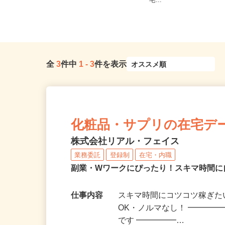
全国どこからでも在宅勤務OK（全国
井県、山梨県、長野県各
47都道府県対応、転勤なし）
宅...
全
3
件中
1
-
3
件を表示
化粧品・サプリの在宅デ
株式会社リアル・フェイス
業務委託
登録制
在宅・内職
副業・Wワークにぴったり！スキマ時間に
仕事内容
スキマ時間にコツコツ稼ぎた
OK・ノルマなし！ ━━━━