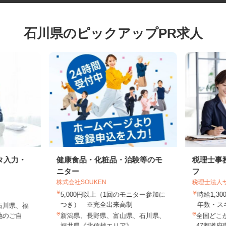
石川県のピックアップPR求人
タ入力・
健康食品・化粧品・治験等のモ
税理士
ニター
フ
株式会社SOUKEN
税理士法
5,000円以上（1回のモニター参加に
時給1,
つき） ※完全出来高制
年数・
石川県、福