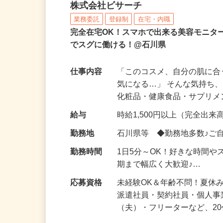
化粧品などに関する在宅
株式会社ビサーチ
業務委託
登録制
在宅・内職
完全在宅OK！スマホで出来る美容モニタ
でスグに働ける！@石川県
仕事内容
「このコスメ、自分の肌に
気になる…」 そんな気持ち
化粧品・健康食品・サプリ
給与
時給1,500円以上（完全出来高
勤務地
石川県等 ◆勤務地多数♪ご
勤務時間
1日5分～OK！好きな時間や
期まで幅広く大歓迎♪…
応募資格
未経験OK＆年齢不問！夏休
派遣社員・契約社員・個人