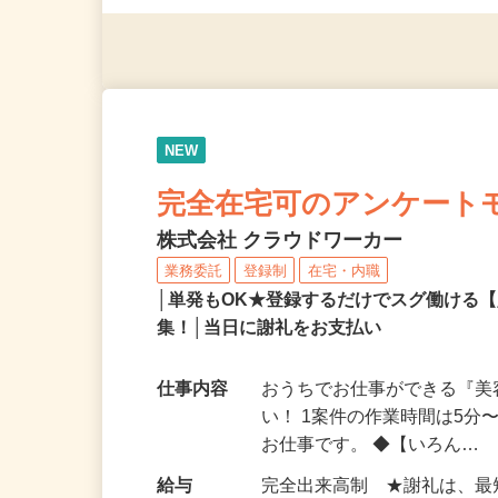
（夫）・フリーターなど、20
NEW
完全在宅可のアンケート
株式会社 クラウドワーカー
業務委託
登録制
在宅・内職
│単発もOK★登録するだけでスグ働ける
集！│当日に謝礼をお支払い
仕事内容
おうちでお仕事ができる『
い！ 1案件の作業時間は5