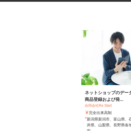
税理士事務所の在宅勤務スタッ
ネットショップのデー
フ
商品登録および発...
税理士法人サリーレ
合同会社Re Start
時給1,300円〜1,600円以上 ※経験
完全出来高制
年数・スキルによる
新潟県新潟市、富山県、