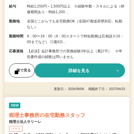
給与
時給1,250円～1,500円以上 ※経験年数・スキルによる（研
修期間あり：時給1,200…
勤務地
全国どこからでも在宅勤務OK（全国47都道府県対応、転勤
なし）
勤務時間
9：00〜18：00（9：00スタートで時短勤務は応相談※16：
00までなど） ◎週4日…
応募資格
【必須】会計事務所での実務経験3年以上（累計可） ※申
告書作成の経験は問いません
詳細を見る
後で見る
更新日： 2026/08/06 掲載終了日： 2027/04/23
NEW
税理士事務所の在宅勤務スタッフ
税理士法人サリーレ
パート