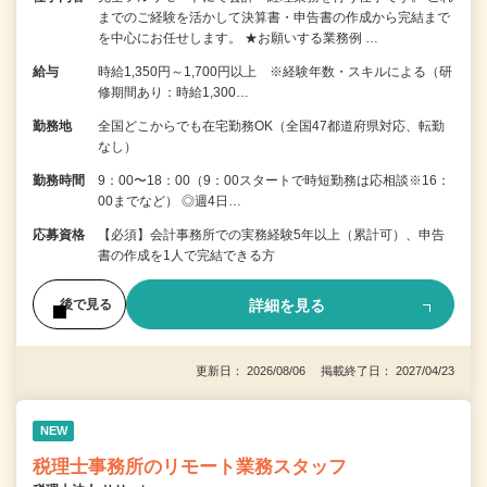
までのご経験を活かして決算書・申告書の作成から完結まで
を中⼼にお任せします。 ★お願いする業務例 …
給与
時給1,350円～1,700円以上 ※経験年数・スキルによる（研
修期間あり：時給1,300…
勤務地
全国どこからでも在宅勤務OK（全国47都道府県対応、転勤
なし）
勤務時間
9：00〜18：00（9：00スタートで時短勤務は応相談※16：
00までなど） ◎週4日…
応募資格
【必須】会計事務所での実務経験5年以上（累計可）、申告
書の作成を1人で完結できる方
詳細を見る
後で見る
更新日： 2026/08/06 掲載終了日： 2027/04/23
NEW
税理士事務所のリモート業務スタッフ