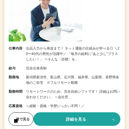
仕事内容
出品入力から発送まで！ ネット通販の仕組みが学べる◎ ＼2
0〜40代の男性が活躍中／ 「毎月の給料に“あと少し”プラス
したい！」 ⇒そんな〈目標〉を…
給与
完全出来高制
勤務地
新潟県新潟市、富山県、石川県、福井県、山梨県、長野県各
地のご自宅 ※フルリモート勤務
勤務時間
リモートワークのため、完全自由シフトです！ 詳細はお問い
合わせください。 ＜会社営…
応募資格
＼経験・資格・学歴いっさい不問！／
詳細を見る
後で見る