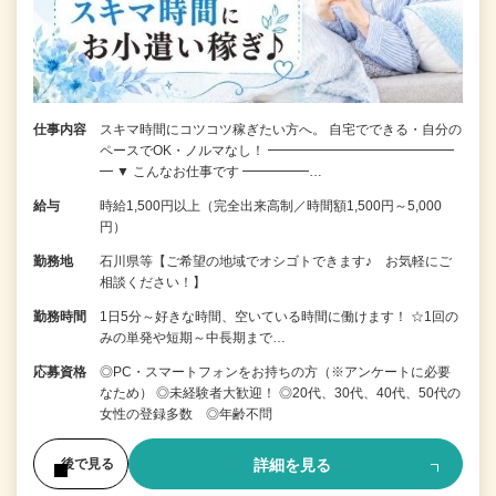
仕事内容
スキマ時間にコツコツ稼ぎたい方へ。 自宅でできる・自分の
ペースでOK・ノルマなし！ ━━━━━━━━━━━━━━
━ ▼ こんなお仕事です ━━━━━…
給与
時給1,500円以上（完全出来高制／時間額1,500円～5,000
円）
勤務地
石川県等【ご希望の地域でオシゴトできます♪ お気軽にご
相談ください！】
勤務時間
1日5分～好きな時間、空いている時間に働けます！ ☆1回の
みの単発や短期～中長期まで…
応募資格
◎PC・スマートフォンをお持ちの方（※アンケートに必要
なため） ◎未経験者大歓迎！ ◎20代、30代、40代、50代の
女性の登録多数 ◎年齢不問
詳細を見る
後で見る