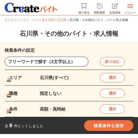
後で見る
閲覧履歴
会員登録
メニュー
クリエイトバイト・パート求人TOP
＞
石川県
＞
石川県・その他のバイト・パート求人情報
石川県・その他のバイト・求人情報
検索条件の設定
絞り込む
エリア
石川県(すべて)
選択
職種
指定しない
選択
条件
高額・高時給
選択
8
検索条件を保存
全
件ヒットしました