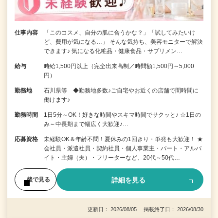
仕事内容
「このコスメ、自分の肌に合うかな？」「試してみたいけ
ど、費用が気になる…」 そんな気持ち、美容モニターで解決
できます♪ 気になる化粧品・健康食品・サプリメン…
給与
時給1,500円以上（完全出来高制／時間額1,500円～5,000
円）
勤務地
石川県等 ◆勤務地多数♪ご自宅やお近くの店舗で間時間に
働けます♪
勤務時間
1日5分～OK！好きな時間やスキマ時間でサクッと♪ ☆1日の
み～中長期まで幅広く大歓迎♪…
応募資格
未経験OK＆年齢不問！夏休みの1回きり・単発も大歓迎！ ★
会社員・派遣社員・契約社員・個人事業主・パート・アルバ
イト・主婦（夫）・フリーターなど、20代～50代…
詳細を見る
後で見る
更新日： 2026/08/05 掲載終了日： 2026/08/30