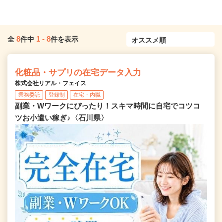
8
1
-
8
全
件中
件を表示
化粧品・サプリの在宅データ入力
株式会社リアル・フェイス
業務委託
登録制
在宅・内職
副業・Wワークにぴったり！スキマ時間に自宅でコツコ
ツお小遣い稼ぎ♪〈石川県〉