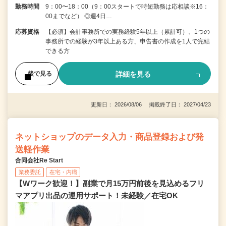
勤務時間
9：00〜18：00（9：00スタートで時短勤務は応相談※16：
00までなど） ◎週4日…
応募資格
【必須】会計事務所での実務経験5年以上（累計可）、1つの
事務所での経験が3年以上ある方、申告書の作成を1人で完結
できる方
詳細を見る
後で見る
更新日： 2026/08/06 掲載終了日： 2027/04/23
ネットショップのデータ入力・商品登録および発
送軽作業
合同会社Re Start
業務委託
在宅・内職
【Wワーク歓迎！】副業で月15万円前後を見込めるフリ
マアプリ出品の運用サポート！未経験／在宅OK