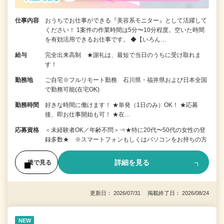
仕事内容
おうちでお仕事ができる『美容系モニター』として活躍して
ください！ 1案件の作業時間は5分〜10分程度。空いた時間
を有効活用できるお仕事です。 ◆【いろん…
給与
完全出来高制 ★謝礼は、最短で当日のうちに受け取れま
す！
勤務地
ご自宅※フルリモート勤務 石川県・福井県および日本全国
で勤務可能(在宅OK)
勤務時間
好きな時間に働けます！ ★単発（1日のみ）OK！ ★応募
後、即お仕事開始も可！ ★在…
応募資格
＜未経験者OK／年齢不問＞⇒★特に20代〜50代の女性の登
録多数★ ※スマートフォンもしくはパソコンをお持ちの方
詳細を見る
後で見る
更新日： 2026/07/31 掲載終了日： 2026/08/24
NEW