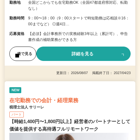
勤務地
全国どこからでも在宅勤務OK（全国47都道府県対応、転勤
なし）
勤務時間
9：00〜18：00（9：00スタートで時短勤務は応相談※16：
00までなど） ◎週4日…
応募資格
【必須】会計事務所での実務経験3年以上（累計可）、申告
書作成の補助業務ができる方
詳細を見る
後で見る
更新日： 2026/08/07 掲載終了日： 2027/04/23
NEW
在宅勤務での会計・経理業務
税理士法人 サリーレ
パート
【時給1,400円〜1,800円以上】経営者のパートナーとして
価値を提供する⾼待遇フルリモートワーク