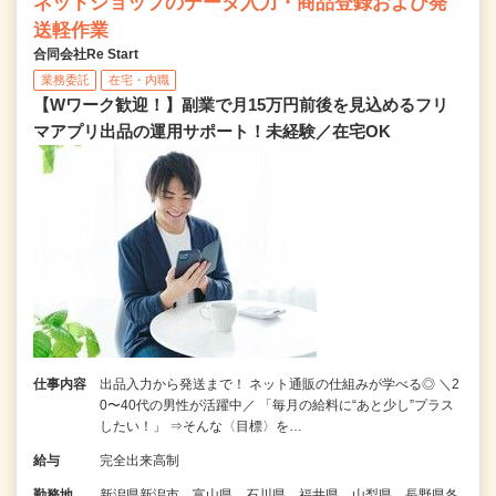
ネットショップのデータ入力・商品登録および発
送軽作業
合同会社Re Start
業務委託
在宅・内職
【Wワーク歓迎！】副業で月15万円前後を見込めるフリ
マアプリ出品の運用サポート！未経験／在宅OK
仕事内容
出品入力から発送まで！ ネット通販の仕組みが学べる◎ ＼2
0〜40代の男性が活躍中／ 「毎月の給料に“あと少し”プラス
したい！」 ⇒そんな〈目標〉を…
給与
完全出来高制
勤務地
新潟県新潟市、富山県、石川県、福井県、山梨県、長野県各