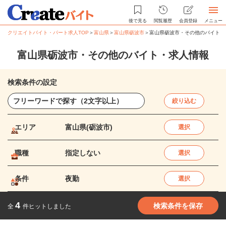
後で見る
閲覧履歴
会員登録
メニュー
クリエイトバイト・パート求人TOP
＞
富山県
＞
富山県砺波市
＞
富山県砺波市・その他のバイト・
富山県砺波市・その他のバイト・求人情報
検索条件の設定
絞り込む
エリア
富山県(砺波市)
選択
職種
指定しない
選択
条件
夜勤
選択
4
検索条件を保存
全
件ヒットしました