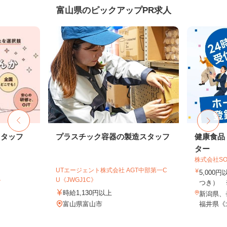
富山県のピックアップPR求人
スタッフ
プラスチック容器の製造スタッフ
健康食品
ター
株式会社SO
UTエージェント株式会社 AGT中部第一C
5,000
ト
U《JWGJ1C》
つき） 
時給1,130円以上
新潟県、
富山県富山市
福井県《