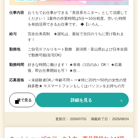
仕事内容
おうちでお仕事ができる『美容系モニター』として活躍して
ください！ 1案件の作業時間は5分〜10分程度。空いた時間
を有効活用できるお仕事です。 ◆【いろん…
給与
完全出来高制 ★謝礼は、最短で当日のうちに受け取れま
す！
勤務地
ご自宅※フルリモート勤務 新潟県・富山県および日本全国
で勤務可能(在宅OK)
勤務時間
好きな時間に働けます！ ★単発（1日のみ）OK！ ★応募
後、即お仕事開始も可！ ★在…
応募資格
＜未経験者OK／年齢不問＞⇒★特に20代〜50代の女性の登
録多数★ ※スマートフォンもしくはパソコンをお持ちの方
詳細を見る
後で見る
更新日： 2026/07/31 掲載終了日： 2026/08/24