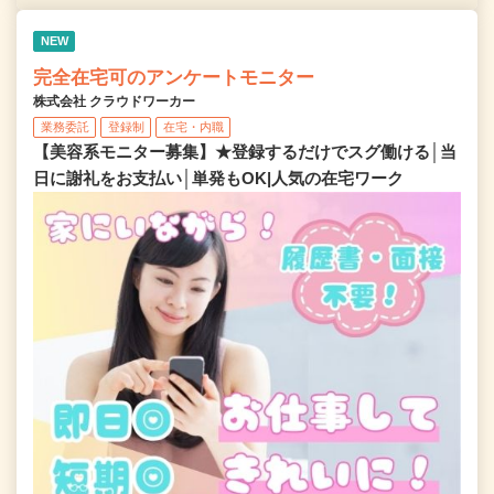
NEW
完全在宅可のアンケートモニター
株式会社 クラウドワーカー
業務委託
登録制
在宅・内職
【美容系モニター募集】★登録するだけでスグ働ける│当
日に謝礼をお支払い│単発もOK|人気の在宅ワーク