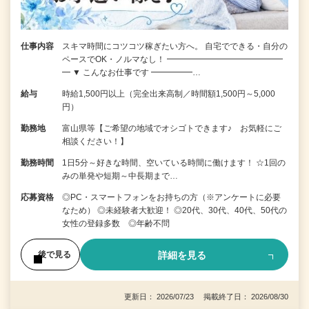
仕事内容
スキマ時間にコツコツ稼ぎたい方へ。 自宅でできる・自分の
ペースでOK・ノルマなし！ ━━━━━━━━━━━━━━
━ ▼ こんなお仕事です ━━━━━…
給与
時給1,500円以上（完全出来高制／時間額1,500円～5,000
円）
勤務地
富山県等【ご希望の地域でオシゴトできます♪ お気軽にご
相談ください！】
勤務時間
1日5分～好きな時間、空いている時間に働けます！ ☆1回の
みの単発や短期～中長期まで…
応募資格
◎PC・スマートフォンをお持ちの方（※アンケートに必要
なため） ◎未経験者大歓迎！ ◎20代、30代、40代、50代の
女性の登録多数 ◎年齢不問
詳細を見る
後で見る
更新日： 2026/07/23 掲載終了日： 2026/08/30