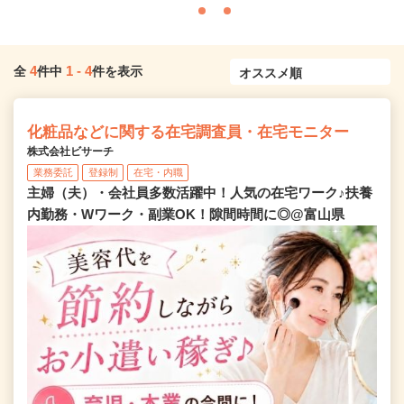
4
1
-
4
全
件中
件を表示
化粧品などに関する在宅調査員・在宅モニター
株式会社ビサーチ
業務委託
登録制
在宅・内職
主婦（夫）・会社員多数活躍中！人気の在宅ワーク♪扶養
内勤務・Wワーク・副業OK！隙間時間に◎@富山県