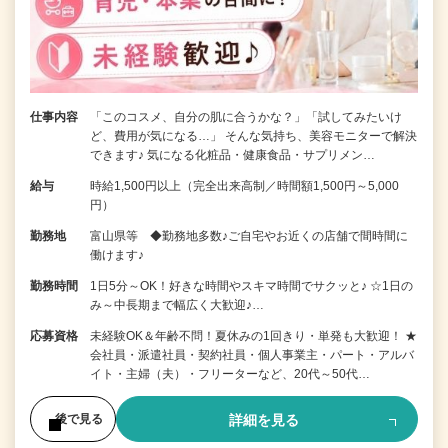
仕事内容
「このコスメ、自分の肌に合うかな？」「試してみたいけ
ど、費用が気になる…」 そんな気持ち、美容モニターで解決
できます♪ 気になる化粧品・健康食品・サプリメン…
給与
時給1,500円以上（完全出来高制／時間額1,500円～5,000
円）
勤務地
富山県等 ◆勤務地多数♪ご自宅やお近くの店舗で間時間に
働けます♪
勤務時間
1日5分～OK！好きな時間やスキマ時間でサクッと♪ ☆1日の
み～中長期まで幅広く大歓迎♪…
応募資格
未経験OK＆年齢不問！夏休みの1回きり・単発も大歓迎！ ★
会社員・派遣社員・契約社員・個人事業主・パート・アルバ
イト・主婦（夫）・フリーターなど、20代～50代…
詳細を見る
後で見る