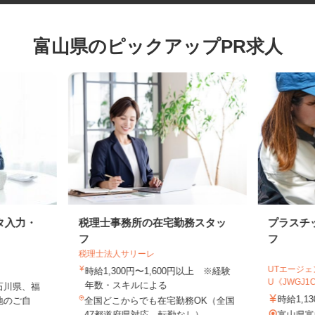
富山県のピックアップPR求人
タ入力・
税理士事務所の在宅勤務スタッ
プラス
フ
フ
税理士法人サリーレ
UTエー
時給1,300円〜1,600円以上 ※経験
U《JWG
年数・スキルによる
石川県、福
時給1