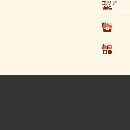
エリア
職種
条件