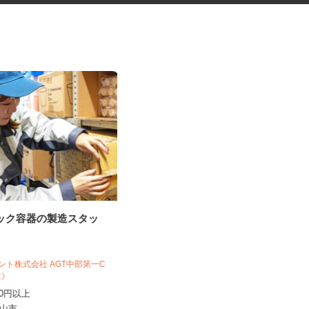
チック容器の製造スタッ
ネットショップのデータ入力・
商品登録および発...
合同会社Re Start
ジェント株式会社 AGT中部第一C
完全出来高制
J1C》
新潟県新潟市、富山県、石川県、福
,130円以上