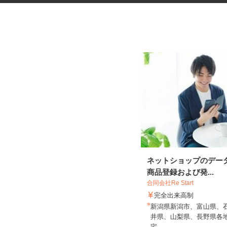
プラスチック容器の製造スタッ
ネットショップのデー
フ
商品登録および発...
合同会社Re Start
UTエージェント株式会社 AGT中部第一C
完全出来高制
U《JWGJ1C》
新潟県新潟市、富山県、
時給1,130円以上