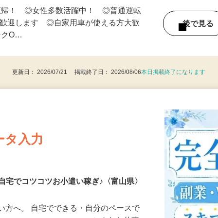
のうち、ご自身の勤務可能な時間で働けま
直帰！ ◎女性多数活躍中！ ◎普通運転
は歓迎します ◎自家用車が使える方大歓
後で見
ンクO…
更新日： 2026/07/21 掲載終了日： 2026/08/06
本日掲載終了になります
ータ入力
自宅でコツコツお小遣い稼ぎ♪〈富山県〉