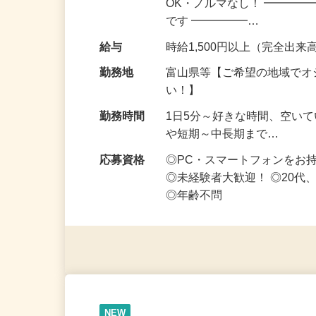
仕事内容
スキマ時間にコツコツ稼ぎた
OK・ノルマなし！ ━━━━
です ━━━━━…
給与
時給1,500円以上（完全出来高
勤務地
富山県等【ご希望の地域でオ
い！】
勤務時間
1日5分～好きな時間、空い
や短期～中長期まで…
応募資格
◎PC・スマートフォンをお
◎未経験者大歓迎！ ◎20代
◎年齢不問