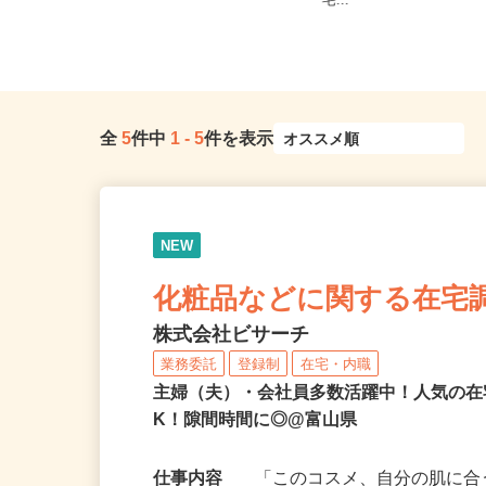
井県、山梨県、長野県各
富山県富山市
宅...
全
5
件中
1
-
5
件を表示
NEW
化粧品などに関する在宅
株式会社ビサーチ
業務委託
登録制
在宅・内職
主婦（夫）・会社員多数活躍中！人気の在
K！隙間時間に◎@富山県