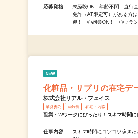
勤務時間
［平日］9：00～17：00
す。 ★シフトの組み方…
応募資格
未経験OK 年齢不問 直行
免許（AT限定可）がある方
迎！ ◎副業OK！ ◎ブラ
NEW
化粧品・サプリの在宅デ
株式会社リアル・フェイス
業務委託
登録制
在宅・内職
副業・Wワークにぴったり！スキマ時間に