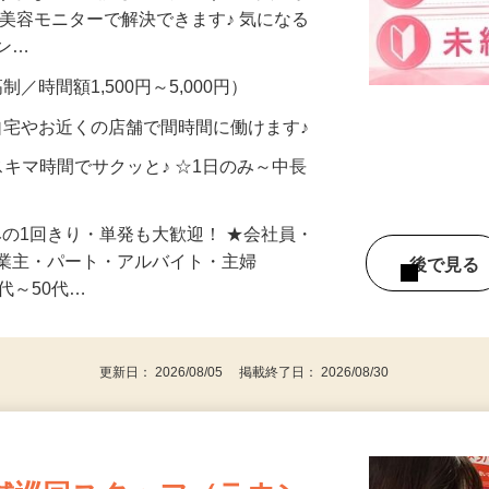
合うかな？」「試してみたいけど、費用が
、美容モニターで解決できます♪ 気になる
メン…
制／時間額1,500円～5,000円）
自宅やお近くの店舗で間時間に働けます♪
スキマ時間でサクッと♪ ☆1日のみ～中長
みの1回きり・単発も大歓迎！ ★会社員・
事業主・パート・アルバイト・主婦
後で見
代～50代…
更新日： 2026/08/05 掲載終了日： 2026/08/30