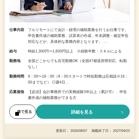
仕事内容
フルリモートにて会計・経理の補助業務を行うお仕事です。
申告書作成の補助業務、試算表の作成、年末調整・確定申告
対応などが、具体的な業務内容となります。 …
給与
時給1,300円〜1,600円以上 ※経験年数・スキルによる
勤務地
全国どこからでも在宅勤務OK（全国47都道府県対応、転勤
なし）
勤務時間
9：00〜18：00（9：00スタートで時短勤務は応相談※16：
00までなど） ◎週4日…
応募資格
【必須】会計事務所での実務経験3年以上（累計可）、申告
書作成の補助業務ができる方
詳細を見る
後で見る
更新日： 2026/08/07 掲載終了日： 2027/04/23