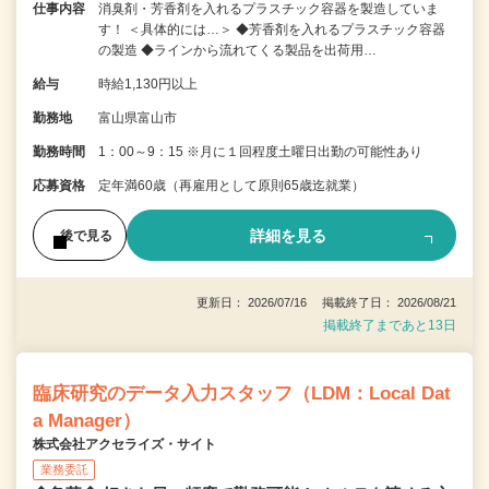
仕事内容
消臭剤・芳香剤を入れるプラスチック容器を製造していま
す！ ＜具体的には…＞ ◆芳香剤を入れるプラスチック容器
の製造 ◆ラインから流れてくる製品を出荷用…
給与
時給1,130円以上
勤務地
富山県富山市
勤務時間
1：00～9：15 ※月に１回程度土曜日出勤の可能性あり
応募資格
定年満60歳（再雇用として原則65歳迄就業）
詳細を見る
後で見る
更新日： 2026/07/16 掲載終了日： 2026/08/21
掲載終了まであと13日
臨床研究のデータ入力スタッフ（LDM：Local Dat
a Manager）
株式会社アクセライズ・サイト
業務委託