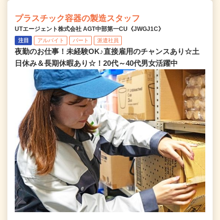
プラスチック容器の製造スタッフ
UTエージェント株式会社 AGT中部第一CU《JWGJ1C》
注目
アルバイト
パート
派遣社員
夜勤のお仕事！未経験OK♪直接雇用のチャンスあり☆土
日休み＆長期休暇あり☆！20代～40代男女活躍中