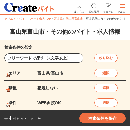
後で見る
閲覧履歴
会員登録
メニュー
クリエイトバイト・パート求人TOP
＞
富山県
＞
富山県富山市
＞
富山県富山市・その他のバイト・
富山県富山市・その他のバイト・求人情報
検索条件の設定
絞り込む
エリア
富山県(富山市)
選択
職種
指定しない
選択
条件
WEB面接OK
選択
4
検索条件を保存
全
件ヒットしました