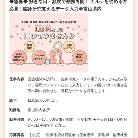
◆急募◆ 好きな日・頻度で勤務可能！ カルテを読める方
必見！臨床研究支えるデータ入力＠富山県内
仕事内容
医療機関を訪問し、臨床研究データを電子カルテから読み取
り、専用のシステムなどに入力します。内容について担当医
師へ問い合わせし、適切なデータを収集します。 …
給与
日給20,000円以上
勤務地
富山県内各所
勤務時間
9：00～17：00(実働7時間) ※変動有 ★平日週1日～OK(月
2～3日稼働できる方…
応募資格
【必須】・医療系資格経験者（正看護師、薬剤師、臨床検査