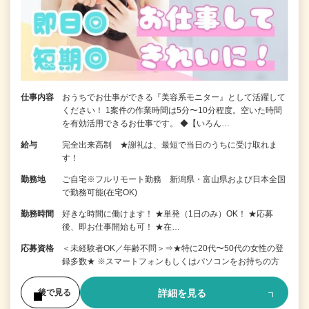
仕事内容
おうちでお仕事ができる『美容系モニター』として活躍して
ください！ 1案件の作業時間は5分〜10分程度。空いた時間
を有効活用できるお仕事です。 ◆【いろん…
給与
完全出来高制 ★謝礼は、最短で当日のうちに受け取れま
す！
勤務地
ご自宅※フルリモート勤務 新潟県・富山県および日本全国
で勤務可能(在宅OK)
勤務時間
好きな時間に働けます！ ★単発（1日のみ）OK！ ★応募
後、即お仕事開始も可！ ★在…
応募資格
＜未経験者OK／年齢不問＞⇒★特に20代〜50代の女性の登
録多数★ ※スマートフォンもしくはパソコンをお持ちの方
詳細を見る
後で見る