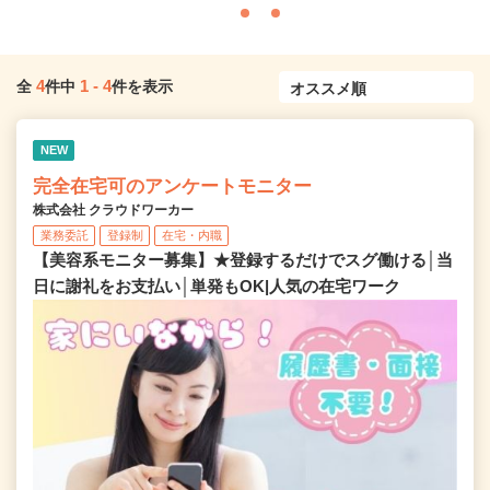
4
1
-
4
全
件中
件を表示
NEW
完全在宅可のアンケートモニター
株式会社 クラウドワーカー
業務委託
登録制
在宅・内職
【美容系モニター募集】★登録するだけでスグ働ける│当
日に謝礼をお支払い│単発もOK|人気の在宅ワーク