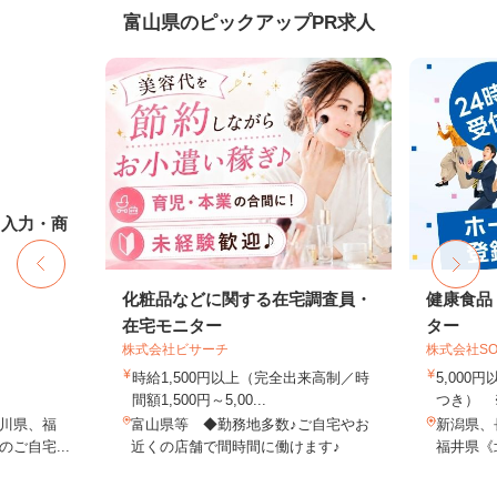
富山県のピックアップPR求人
タ入力・商
化粧品などに関する在宅調査員・
健康食品
在宅モニター
ター
株式会社ビサーチ
株式会社SO
時給1,500円以上（完全出来高制／時
5,000
間額1,500円～5,00...
つき） 
川県、福
富山県等 ◆勤務地多数♪ご自宅やお
新潟県、
ご自宅...
近くの店舗で間時間に働けます♪
福井県《