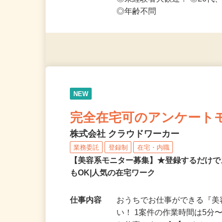
応募資格
◎PC・スマートフォンをお
◎未経験者大歓迎！ ◎20代
◎年齢不問
NEW
完全在宅可のアンケート
株式会社 クラウドワーカー
業務委託
登録制
在宅・内職
【美容系モニター募集】★登録するだけで
もOK|人気の在宅ワーク