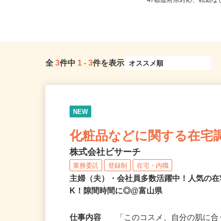
全国どこからでも在宅勤
富山県富山市
47都道府県対応、転勤
全
3
件中
1
-
3
件を表示
NEW
化粧品などに関する在宅
株式会社ビサーチ
業務委託
登録制
在宅・内職
主婦（夫）・会社員多数活躍中！人気の在
K！隙間時間に◎@富山県