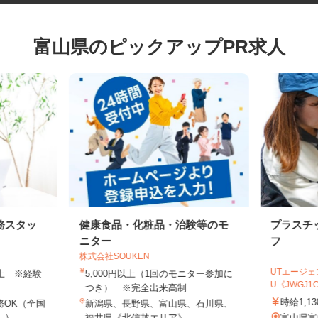
富山県のピックアップPR求人
務スタッ
健康食品・化粧品・治験等のモ
プラス
ニター
フ
株式会社SOUKEN
UTエー
円以上 ※経験
5,000円以上（1回のモニター参加に
U《JWG
つき） ※完全出来高制
時給1