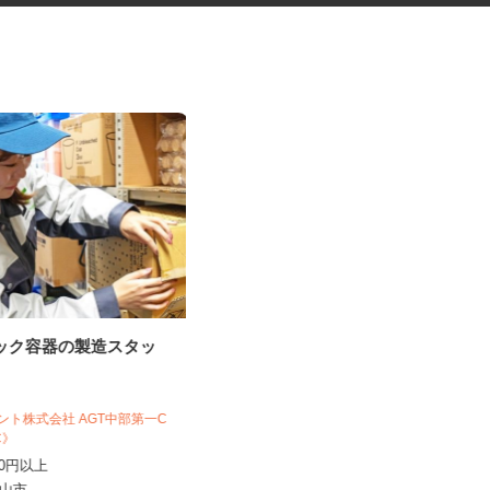
チック容器の製造スタッ
税理士事務所の在宅勤務スタッ
フ
税理士法人サリーレ
ジェント株式会社 AGT中部第一C
時給1,300円〜1,600円以上 ※経験
J1C》
年数・スキルによる
,130円以上