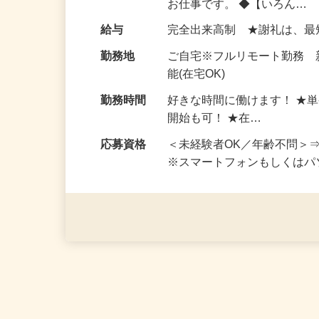
仕事内容
おうちでお仕事ができる『
い！ 1案件の作業時間は5
お仕事です。 ◆【いろん…
給与
完全出来高制 ★謝礼は、
勤務地
ご自宅※フルリモート勤務
能(在宅OK)
勤務時間
好きな時間に働けます！ ★
開始も可！ ★在…
応募資格
＜未経験者OK／年齢不問＞
※スマートフォンもしくは