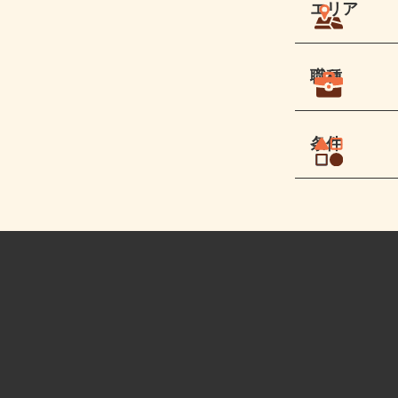
エリア
職種
条件