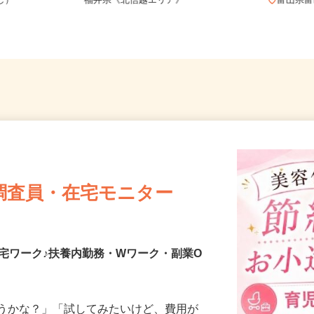
務OK（全国
新潟県、長野県、富山県、石川県、
なし）
福井県《北信越エリア》
富山
調査員・在宅モニター
宅ワーク♪扶養内勤務・Wワーク・副業O