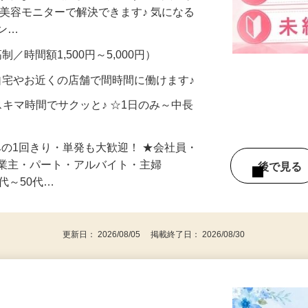
合うかな？」「試してみたいけど、費用が
、美容モニターで解決できます♪ 気になる
メン…
制／時間額1,500円～5,000円）
自宅やお近くの店舗で間時間に働けます♪
スキマ時間でサクッと♪ ☆1日のみ～中長
みの1回きり・単発も大歓迎！ ★会社員・
事業主・パート・アルバイト・主婦
後で見
代～50代…
更新日： 2026/08/05 掲載終了日： 2026/08/30