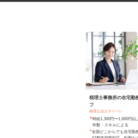
プラスチック容器の製造スタッ
税理士事務所の在宅勤
フ
フ
税理士法人サリーレ
UTエージェント株式会社 AGT中部第一C
時給1,300円〜1,600
U《JWGJ1C》
年数・スキルによる
時給1,130円以上