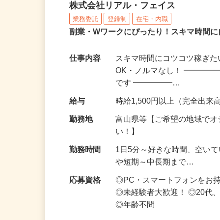
化粧品・サプリの在宅デ
株式会社リアル・フェイス
業務委託
登録制
在宅・内職
副業・Wワークにぴったり！スキマ時間に
仕事内容
スキマ時間にコツコツ稼ぎた
OK・ノルマなし！ ━━━━
です ━━━━━…
給与
時給1,500円以上（完全出来高
勤務地
富山県等【ご希望の地域でオ
い！】
勤務時間
1日5分～好きな時間、空い
や短期～中長期まで…
応募資格
◎PC・スマートフォンをお
◎未経験者大歓迎！ ◎20代