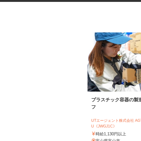
手術器材の洗浄・滅菌
プラスチック容器の製
フ
株式会社 エフエスユニマネジメント
＜富山大学附属病院＞
UTエージェント株式会社 A
U《JWGJ1C》
時給1,200円以上
時給1,130円以上