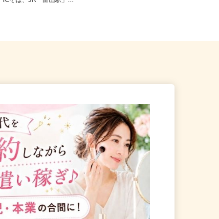
富山市杉谷（北陸自動車道
」ICそば、JR「富山駅」...
富山県富山市