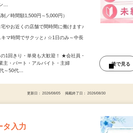
、美容モニターで解決できます♪ 気になる
メン…
制／時間額1,500円～5,000円）
自宅やお近くの店舗で間時間に働けます♪
スキマ時間でサクッと♪ ☆1日のみ～中長
みの1回きり・単発も大歓迎！ ★会社員・
事業主・パート・アルバイト・主婦
後で見
代～50代…
更新日： 2026/08/05 掲載終了日： 2026/08/30