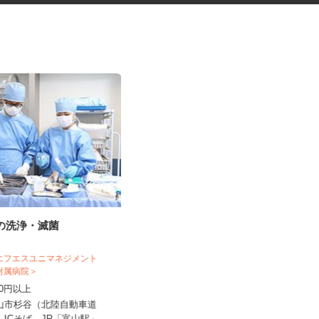
材の洗浄・滅菌
プラスチック容器の製造スタッ
フ
 エフエスユニマネジメント
学附属病院＞
UTエージェント株式会社 AGT中部第一C
U《JWGJ1C》
,200円以上
時給1,130円以上