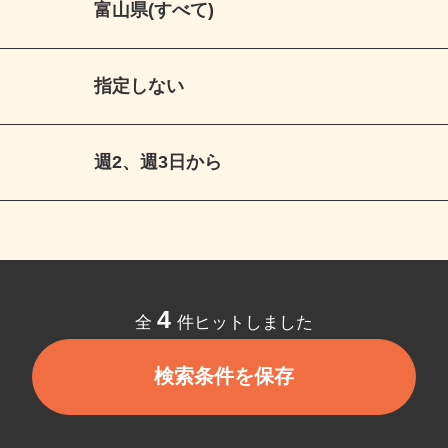
富山県(すべて)
指定しない
週2、週3日から
4
全
件ヒットしました
検索条件を保存