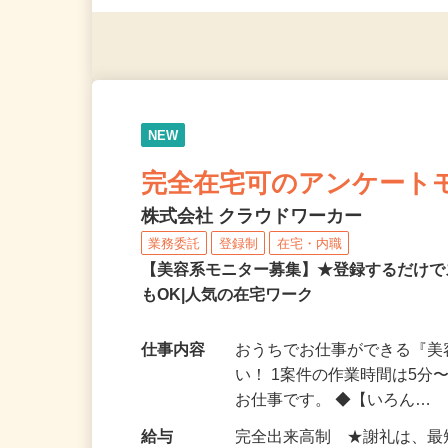
◎年齢不問
NEW
完全在宅可のアンケート
株式会社 クラウドワーカー
業務委託
登録制
在宅・内職
【美容系モニター募集】★登録するだけで
もOK|人気の在宅ワーク
仕事内容
おうちでお仕事ができる『
い！ 1案件の作業時間は5