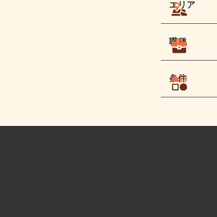
エリア
職種
条件