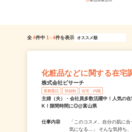
富山県富山市杉谷（北陸自動車道
「富山西」ICそば、JR「富山駅」...
富山県富山市
全
4
件中
1
-
4
件を表示
化粧品などに関する在宅
株式会社ビサーチ
業務委託
登録制
在宅・内職
主婦（夫）・会社員多数活躍中！人気の在
K！隙間時間に◎@富山県
仕事内容
「このコスメ、自分の肌に