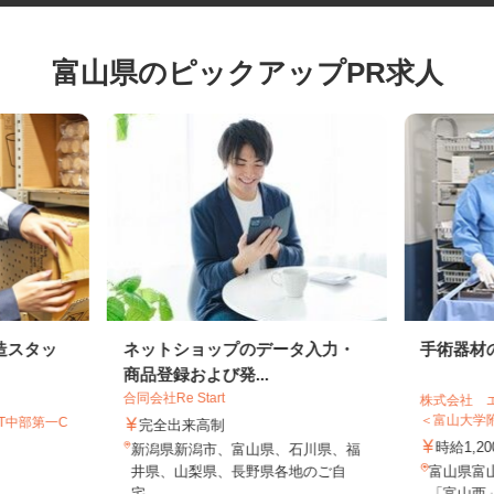
富山県のピックアップPR求人
造スタッ
ネットショップのデータ入力・
手術器
商品登録および発...
合同会社Re Start
株式会社
＜富山大
GT中部第一C
完全出来高制
時給1
新潟県新潟市、富山県、石川県、福