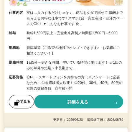
仕事内容
実は…入力するだけじゃなく、商品をタダで試せて 報酬まで
もらえるお得な仕事です♪ スマホ1台・完全在宅・自分のペー
スでOK！ ▼こんなお仕事です 化…
給与
時給1,500円以上（完全出来高制／時間額1,500円～5,000
円）
勤務地
新潟県等【ご希望の地域でオシゴトできます♪ お気軽にご
相談ください！】
勤務時間
1日5分～好きな時間、空いている時間に働けます！ ☆1回の
みの単発や短期～中長期まで…
応募資格
◎PC・スマートフォンをお持ちの方（※アンケートに必要
なため） ◎未経験者大歓迎！ ◎20代、30代、40代、50代の
女性の登録多数 ◎年齢不問
詳細を見る
後で見る
更新日： 2026/07/23 掲載終了日： 2026/08/30