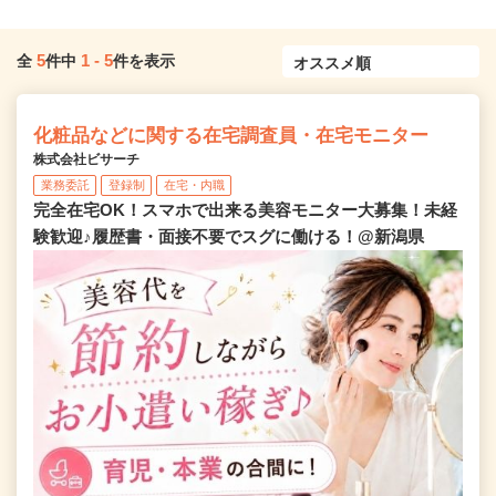
5
1
-
5
全
件中
件を表示
化粧品などに関する在宅調査員・在宅モニター
株式会社ビサーチ
業務委託
登録制
在宅・内職
完全在宅OK！スマホで出来る美容モニター大募集！未経
験歓迎♪履歴書・面接不要でスグに働ける！@新潟県