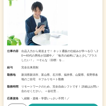
仕事内容
出品入力から発送まで！ ネット通販の仕組みが学べる◎ ＼2
0〜40代の男性が活躍中／ 「毎月の給料に“あと少し”プラス
したい！」 ⇒そんな〈目標〉を…
給与
完全出来高制
勤務地
新潟県新潟市、富山県、石川県、福井県、山梨県、長野県各
地のご自宅 ※フルリモート勤務
勤務時間
リモートワークのため、完全自由シフトです！ 詳細はお問い
合わせください。 ＜会社営…
応募資格
＼経験・資格・学歴いっさい不問！／