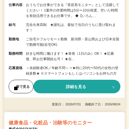
仕事内容
おうちでお仕事ができる『美容系モニター』として活躍して
ください！ 1案件の作業時間は5分〜10分程度。空いた時間
を有効活用できるお仕事です。 ◆【いろん…
給与
完全出来高制 ★謝礼は、最短で当日のうちに受け取れま
す！
勤務地
ご自宅※フルリモート勤務 新潟県・富山県および日本全国
で勤務可能(在宅OK)
勤務時間
好きな時間に働けます！ ★単発（1日のみ）OK！ ★応募
後、即お仕事開始も可！ ★在…
応募資格
＜未経験者OK／年齢不問＞⇒★特に20代〜50代の女性の登
録多数★ ※スマートフォンもしくはパソコンをお持ちの方
詳細を見る
後で見る
更新日： 2026/07/31 掲載終了日： 2026/08/24
健康食品・化粧品・治験等のモニター
株式会社SOUKEN