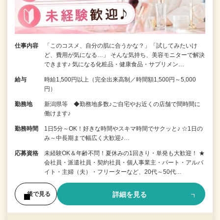
仕事内容
「このコスメ、自分の肌に合うかな？」「試してみたいけ
ど、費用が気になる…」 そんな気持ち、美容モニターで解決
できます♪ 気になる化粧品・健康食品・サプリメン…
給与
時給1,500円以上（完全出来高制／時間額1,500円～5,000
円）
勤務地
新潟県等 ◆勤務地多数♪ご自宅やお近くの店舗で間時間に
働けます♪
勤務時間
1日5分～OK！好きな時間やスキマ時間でサクッと♪ ☆1日の
み～中長期まで幅広く大歓迎♪…
応募資格
未経験OK＆年齢不問！夏休みの1回きり・単発も大歓迎！ ★
会社員・派遣社員・契約社員・個人事業主・パート・アルバ
イト・主婦（夫）・フリーターなど、20代～50代…
詳細を見る
後で見る