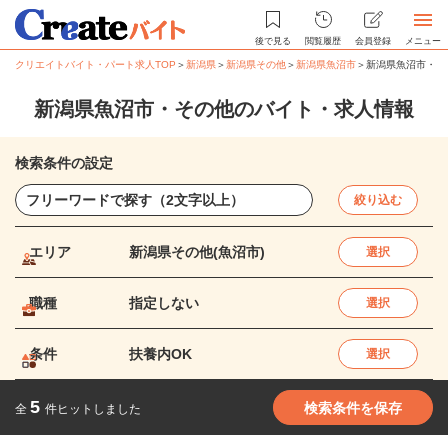
後で見る
閲覧履歴
会員登録
メニュー
クリエイトバイト・パート求人TOP
＞
新潟県
＞
新潟県その他
＞
新潟県魚沼市
＞
新潟県魚沼市・そ
新潟県魚沼市・その他のバイト・求人情報
検索条件の設定
絞り込む
エリア
新潟県その他(魚沼市)
選択
職種
指定しない
選択
条件
扶養内OK
選択
5
検索条件を保存
全
件ヒットしました