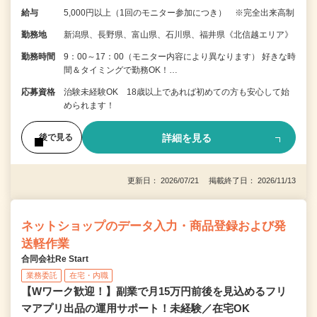
給与
5,000円以上（1回のモニター参加につき） ※完全出来高制
勤務地
新潟県、長野県、富山県、石川県、福井県《北信越エリア》
勤務時間
9：00～17：00（モニター内容により異なります） 好きな時
間＆タイミングで勤務OK！…
応募資格
治験未経験OK 18歳以上であれば初めての方も安心して始
められます！
詳細を見る
後で見る
更新日： 2026/07/21 掲載終了日： 2026/11/13
ネットショップのデータ入力・商品登録および発
送軽作業
合同会社Re Start
業務委託
在宅・内職
【Wワーク歓迎！】副業で月15万円前後を見込めるフリ
マアプリ出品の運用サポート！未経験／在宅OK