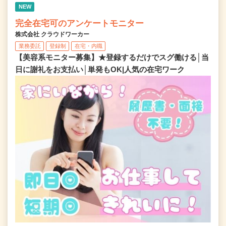
NEW
完全在宅可のアンケートモニター
株式会社 クラウドワーカー
業務委託
登録制
在宅・内職
【美容系モニター募集】★登録するだけでスグ働ける│当
日に謝礼をお支払い│単発もOK|人気の在宅ワーク