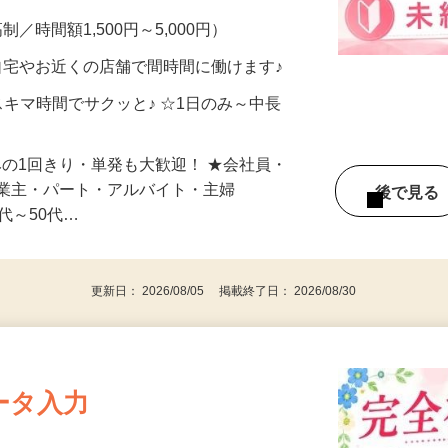
メン…
制／時間額1,500円～5,000円）
自宅やお近くの店舗で間時間に働けます♪
スキマ時間でサクッと♪ ☆1日のみ～中長
みの1回きり・単発も大歓迎！ ★会社員・
事業主・パート・アルバイト・主婦
後で見
代～50代…
更新日： 2026/08/05 掲載終了日： 2026/08/30
ータ入力