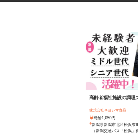
サービスエリアの調理スタッフ
高齢者福祉施設の調理
株式会社ネクスコ東日本リテイル 名立
谷浜店
株式会社キヨシマ食品
時給1,250円＋通勤費規定内支給
時給1,050円
新潟県上越市茶屋ヶ原宮ﾉ平2787-2、
新潟県新潟市北区松浜東町2
新潟県上越市大字茶屋ヶ原...
（新潟交通バス「松浜」停