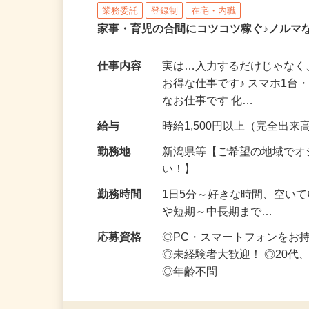
株式会社リアル・フェイス
業務委託
登録制
在宅・内職
家事・育児の合間にコツコツ稼ぐ♪ノルマ
仕事内容
実は…入力するだけじゃなく
お得な仕事です♪ スマホ1台
なお仕事です 化…
給与
時給1,500円以上（完全出来高
勤務地
新潟県等【ご希望の地域でオ
い！】
勤務時間
1日5分～好きな時間、空い
や短期～中長期まで…
応募資格
◎PC・スマートフォンをお
◎未経験者大歓迎！ ◎20代
◎年齢不問