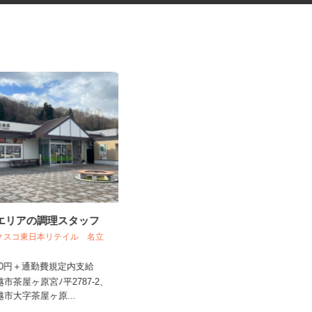
スエリアの調理スタッフ
高齢者福祉施設の調理スタッフ
ネクスコ東日本リテイル 名立
株式会社キヨシマ食品
,250円＋通勤費規定内支給
時給1,050円
越市茶屋ヶ原宮ﾉ平2787-2、
新潟県新潟市北区松浜東町2-1-39
上越市大字茶屋ヶ原...
（新潟交通バス「松浜」停留所...