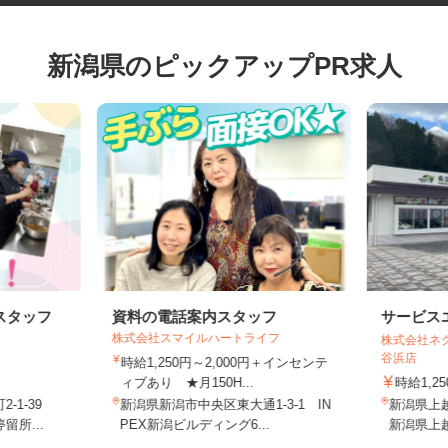
新潟県のピックアップPR求人
スタッフ
資料の電話案内スタッフ
サービ
株式会社スマイルハートライフ
株式会社
谷浜店
時給1,250円～2,000円＋インセンテ
ィブあり ★月150H...
時給1
-1-39
新潟県新潟市中央区東大通1-3-1 IN
新潟県上
留所...
PEX新潟ビルディング6...
新潟県