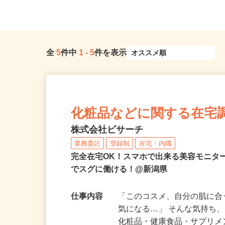
全
5
件中
1
-
5
件を表示
化粧品などに関する在宅
株式会社ビサーチ
業務委託
登録制
在宅・内職
完全在宅OK！スマホで出来る美容モニタ
でスグに働ける！@新潟県
仕事内容
「このコスメ、自分の肌に
気になる…」 そんな気持ち