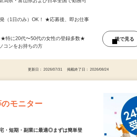
最短で当日のうちに受け取れます！
 新潟県・富山県および日本全国で勤務可
単発（1日のみ）OK！ ★応募後、即お仕事
⇒★特に20代〜50代の女性の登録多数★
後で見
パソコンをお持ちの方
更新日： 2026/07/31 掲載終了日： 2026/08/24
等のモニター