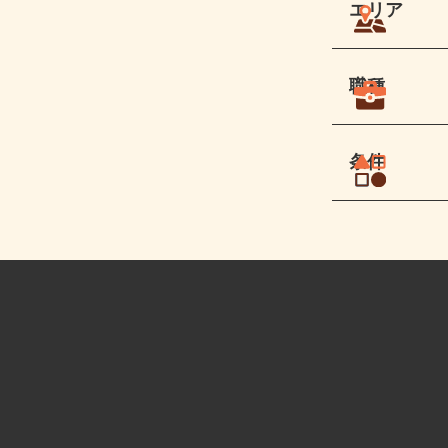
エリア
職種
条件