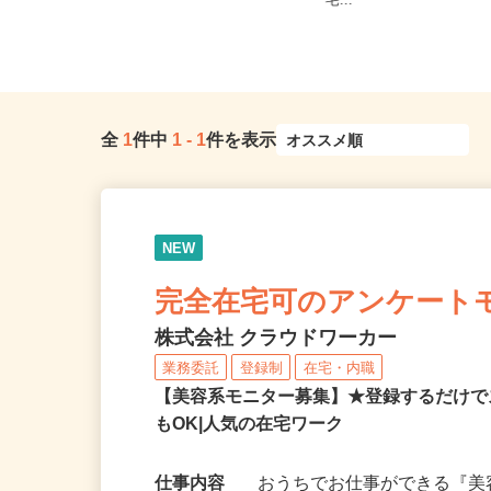
新潟県、長野県、富山県、石川県、
井県、山梨県、長野県各
福井県《北信越エリア》
宅...
全
1
件中
1
-
1
件を表示
NEW
完全在宅可のアンケート
株式会社 クラウドワーカー
業務委託
登録制
在宅・内職
【美容系モニター募集】★登録するだけで
もOK|人気の在宅ワーク