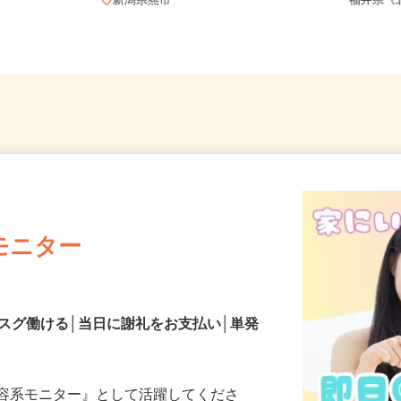
地のご自
新潟県
新潟県燕市
福井県
モニター
スグ働ける│当日に謝礼をお支払い│単発