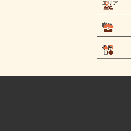
エリア
職種
条件