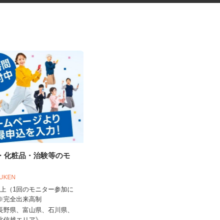
品・化粧品・治験等のモ
ネットショップのデータ入力・
商品登録および発...
OUKEN
合同会社Re Start
0円以上（1回のモニター参加に
完全出来高制
 ※完全出来高制
新潟県新潟市、富山県、石川県、福