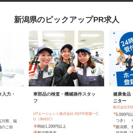
新潟県のピックアップPR求人
タ入力・
車部品の検査・機械操作スタッ
健康食
フ
ニター
株式会社S
UTエージェント株式会社 AGT中部第一C
5,00
U《Jbld1C》
つき）
石川県、福
時給1,200円以上