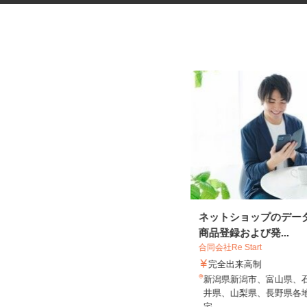
健康食品・化粧品・治験等のモ
ネットショップのデー
ニター
商品登録および発...
株式会社SOUKEN
合同会社Re Start
5,000円以上（1回のモニター参加に
完全出来高制
つき） ※完全出来高制
新潟県新潟市、富山県、