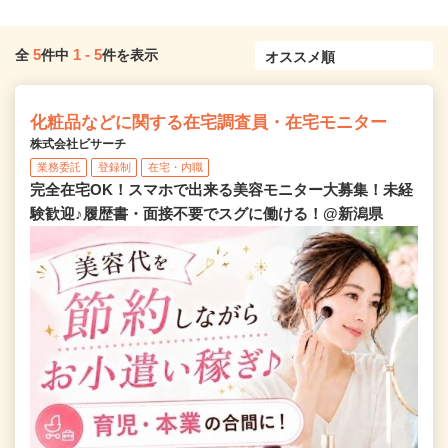
5
1
-
5
全
件中
件を表示
化粧品などに関する在宅調査員・在宅モニター
株式会社ビサーチ
業務委託
登録制
在宅・内職
完全在宅OK！スマホで出来る美容モニター大募集！未経
験歓迎♪履歴書・面接不要でスグに働ける！@新潟県