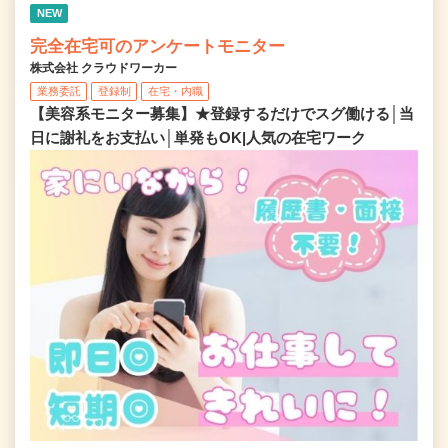
NEW
完全在宅可のアンケートモニター
株式会社 クラウドワーカー
業務委託
登録制
在宅・内職
【美容系モニター募集】★登録するだけでスグ働ける│当
日に謝礼をお支払い│単発もOK|人気の在宅ワーク