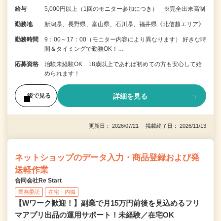
給与
5,000円以上（1回のモニター参加につき） ※完全出来高制
勤務地
新潟県、長野県、富山県、石川県、福井県《北信越エリア》
勤務時間
9：00～17：00（モニター内容により異なります） 好きな時
間＆タイミングで勤務OK！…
応募資格
治験未経験OK 18歳以上であれば初めての方も安心して始
められます！
詳細を見る
後で見る
更新日： 2026/07/21 掲載終了日： 2026/11/13
ネットショップのデータ入力・商品登録および発
送軽作業
合同会社Re Start
業務委託
在宅・内職
【Wワーク歓迎！】副業で月15万円前後を見込めるフリ
マアプリ出品の運用サポート！未経験／在宅OK