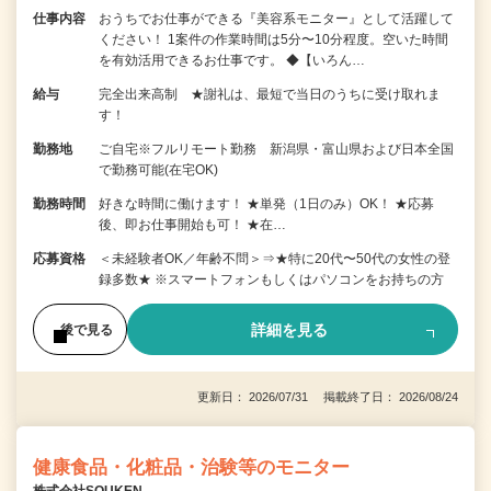
仕事内容
おうちでお仕事ができる『美容系モニター』として活躍して
ください！ 1案件の作業時間は5分〜10分程度。空いた時間
を有効活用できるお仕事です。 ◆【いろん…
給与
完全出来高制 ★謝礼は、最短で当日のうちに受け取れま
す！
勤務地
ご自宅※フルリモート勤務 新潟県・富山県および日本全国
で勤務可能(在宅OK)
勤務時間
好きな時間に働けます！ ★単発（1日のみ）OK！ ★応募
後、即お仕事開始も可！ ★在…
応募資格
＜未経験者OK／年齢不問＞⇒★特に20代〜50代の女性の登
録多数★ ※スマートフォンもしくはパソコンをお持ちの方
詳細を見る
後で見る
更新日： 2026/07/31 掲載終了日： 2026/08/24
健康食品・化粧品・治験等のモニター
株式会社SOUKEN