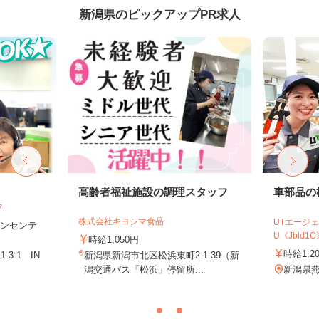
新潟県のピックアップPR求人
フ
高齢者福祉施設の調理スタッフ
車部品の
フ
株式会社キヨシマ食品
UTエージェ
＋インセンテ
U《Jbld1C
時給1,050円
時給1,2
3-1 IN
新潟県新潟市北区松浜東町2-1-39（新
潟交通バス「松浜」停留所...
新潟県