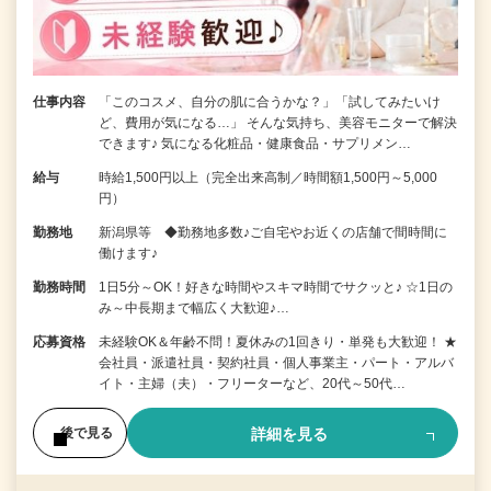
仕事内容
「このコスメ、自分の肌に合うかな？」「試してみたいけ
ど、費用が気になる…」 そんな気持ち、美容モニターで解決
できます♪ 気になる化粧品・健康食品・サプリメン…
給与
時給1,500円以上（完全出来高制／時間額1,500円～5,000
円）
勤務地
新潟県等 ◆勤務地多数♪ご自宅やお近くの店舗で間時間に
働けます♪
勤務時間
1日5分～OK！好きな時間やスキマ時間でサクッと♪ ☆1日の
み～中長期まで幅広く大歓迎♪…
応募資格
未経験OK＆年齢不問！夏休みの1回きり・単発も大歓迎！ ★
会社員・派遣社員・契約社員・個人事業主・パート・アルバ
イト・主婦（夫）・フリーターなど、20代～50代…
詳細を見る
後で見る