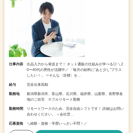
仕事内容
出品入力から発送まで！ ネット通販の仕組みが学べる◎ ＼2
0〜40代の男性が活躍中／ 「毎月の給料に“あと少し”プラス
したい！」 ⇒そんな〈目標〉を…
給与
完全出来高制
勤務地
新潟県新潟市、富山県、石川県、福井県、山梨県、長野県各
地のご自宅 ※フルリモート勤務
勤務時間
リモートワークのため、完全自由シフトです！ 詳細はお問い
合わせください。 ＜会社営…
応募資格
＼経験・資格・学歴いっさい不問！／