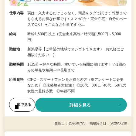
仕事内容
実は…入力するだけじゃなく、商品をタダで試せて 報酬まで
もらえるお得な仕事です♪ スマホ1台・完全在宅・自分のペー
スでOK！ ▼こんなお仕事です 化…
給与
時給1,500円以上（完全出来高制／時間額1,500円～5,000
円）
勤務地
新潟県等【ご希望の地域でオシゴトできます♪ お気軽にご
相談ください！】
勤務時間
1日5分～好きな時間、空いている時間に働けます！ ☆1回の
みの単発や短期～中長期まで…
応募資格
◎PC・スマートフォンをお持ちの方（※アンケートに必要
なため） ◎未経験者大歓迎！ ◎20代、30代、40代、50代の
女性の登録多数 ◎年齢不問
詳細を見る
後で見る
更新日： 2026/07/23 掲載終了日： 2026/08/30