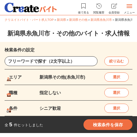
後で見る
閲覧履歴
会員登録
メニュー
クリエイトバイト・パート求人TOP
＞
新潟県
＞
新潟県その他
＞
新潟県糸魚川市
＞
新潟県糸魚川市
新潟県糸魚川市・その他のバイト・求人情報
検索条件の設定
絞り込む
エリア
新潟県その他(糸魚川市)
選択
職種
指定しない
選択
条件
シニア歓迎
選択
5
検索条件を保存
全
件ヒットしました