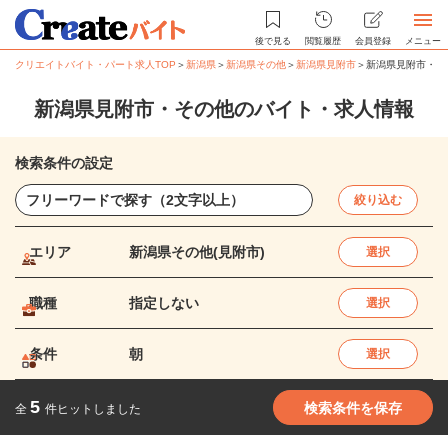
後で見る
閲覧履歴
会員登録
メニュー
クリエイトバイト・パート求人TOP
＞
新潟県
＞
新潟県その他
＞
新潟県見附市
＞
新潟県見附市・そ
新潟県見附市・その他のバイト・求人情報
検索条件の設定
絞り込む
エリア
新潟県その他(見附市)
選択
職種
指定しない
選択
条件
朝
選択
5
検索条件を保存
全
件ヒットしました