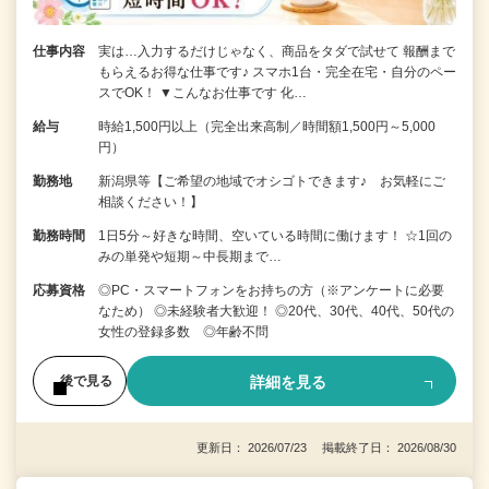
仕事内容
実は…入力するだけじゃなく、商品をタダで試せて 報酬まで
もらえるお得な仕事です♪ スマホ1台・完全在宅・自分のペー
スでOK！ ▼こんなお仕事です 化…
給与
時給1,500円以上（完全出来高制／時間額1,500円～5,000
円）
勤務地
新潟県等【ご希望の地域でオシゴトできます♪ お気軽にご
相談ください！】
勤務時間
1日5分～好きな時間、空いている時間に働けます！ ☆1回の
みの単発や短期～中長期まで…
応募資格
◎PC・スマートフォンをお持ちの方（※アンケートに必要
なため） ◎未経験者大歓迎！ ◎20代、30代、40代、50代の
女性の登録多数 ◎年齢不問
詳細を見る
後で見る
更新日： 2026/07/23 掲載終了日： 2026/08/30