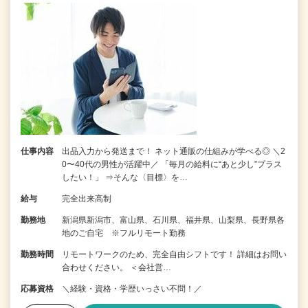
仕事内容
出品入力から発送まで！ ネット通販の仕組みが学べる◎ ＼2
0〜40代の男性が活躍中／ 「毎月の給料に“あと少し”プラス
したい！」 ⇒そんな〈目標〉を…
給与
完全出来高制
勤務地
新潟県新潟市、富山県、石川県、福井県、山梨県、長野県各
地のご自宅 ※フルリモート勤務
勤務時間
リモートワークのため、完全自由シフトです！ 詳細はお問い
合わせください。 ＜会社営…
応募資格
＼経験・資格・学歴いっさい不問！／