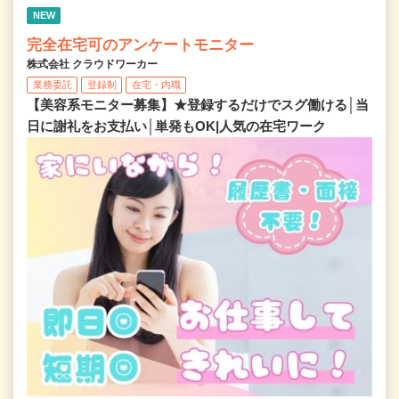
NEW
完全在宅可のアンケートモニター
株式会社 クラウドワーカー
業務委託
登録制
在宅・内職
【美容系モニター募集】★登録するだけでスグ働ける│当
日に謝礼をお支払い│単発もOK|人気の在宅ワーク