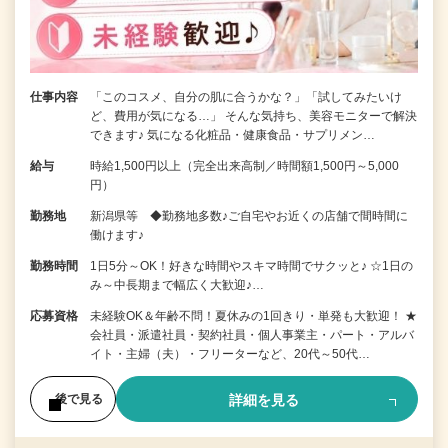
仕事内容
「このコスメ、自分の肌に合うかな？」「試してみたいけ
ど、費用が気になる…」 そんな気持ち、美容モニターで解決
できます♪ 気になる化粧品・健康食品・サプリメン…
給与
時給1,500円以上（完全出来高制／時間額1,500円～5,000
円）
勤務地
新潟県等 ◆勤務地多数♪ご自宅やお近くの店舗で間時間に
働けます♪
勤務時間
1日5分～OK！好きな時間やスキマ時間でサクッと♪ ☆1日の
み～中長期まで幅広く大歓迎♪…
応募資格
未経験OK＆年齢不問！夏休みの1回きり・単発も大歓迎！ ★
会社員・派遣社員・契約社員・個人事業主・パート・アルバ
イト・主婦（夫）・フリーターなど、20代～50代…
詳細を見る
後で見る