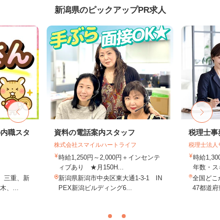
新潟県のピックアップPR求人
の内職スタ
資料の電話案内スタッフ
税理士事
株式会社スマイルハートライフ
税理士法人
時給1,250円～2,000円＋インセンテ
時給1,3
ィブあり ★月150H...
年数・ス
、三重、新
新潟県新潟市中央区東大通1-3-1 IN
全国どこ
、...
PEX新潟ビルディング6...
47都道