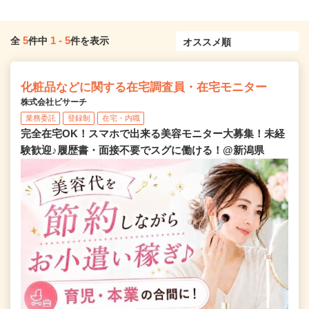
5
1
-
5
全
件中
件を表示
化粧品などに関する在宅調査員・在宅モニター
株式会社ビサーチ
業務委託
登録制
在宅・内職
完全在宅OK！スマホで出来る美容モニター大募集！未経
験歓迎♪履歴書・面接不要でスグに働ける！@新潟県