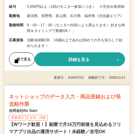
給与
5,000円以上（1回のモニター参加につき） ※完全出来高制
勤務地
新潟県、長野県、富山県、石川県、福井県《北信越エリア》
勤務時間
9：00～17：00（モニター内容により異なります） 好きな時
間＆タイミングで勤務OK！…
応募資格
治験未経験OK 18歳以上であれば初めての方も安心して始
められます！
詳細を見る
後で見る
更新日： 2026/07/21 掲載終了日： 2026/11/13
ネットショップのデータ入力・商品登録および発
送軽作業
合同会社Re Start
業務委託
在宅・内職
【Wワーク歓迎！】副業で月15万円前後を見込めるフリ
マアプリ出品の運用サポート！未経験／在宅OK