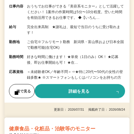
仕事内容
おうちでお仕事ができる『美容系モニター』として活躍して
ください！ 1案件の作業時間は5分〜10分程度。空いた時間
を有効活用できるお仕事です。 ◆【いろん…
給与
完全出来高制 ★謝礼は、最短で当日のうちに受け取れま
す！
勤務地
ご自宅※フルリモート勤務 新潟県・富山県および日本全国
で勤務可能(在宅OK)
勤務時間
好きな時間に働けます！ ★単発（1日のみ）OK！ ★応募
後、即お仕事開始も可！ ★在…
応募資格
＜未経験者OK／年齢不問＞⇒★特に20代〜50代の女性の登
録多数★ ※スマートフォンもしくはパソコンをお持ちの方
詳細を見る
後で見る
更新日： 2026/07/31 掲載終了日： 2026/08/24
健康食品・化粧品・治験等のモニター