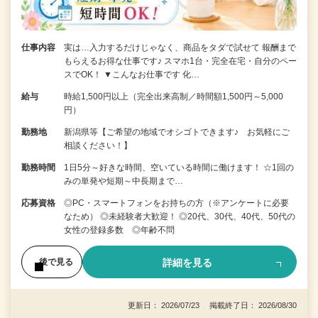
仕事内容
実は…入力するだけじゃなく、商品をタダで試せて 報酬まで
もらえるお得な仕事です♪ スマホ1台・完全在宅・自分のペー
スでOK！ ▼こんなお仕事です 化…
給与
時給1,500円以上（完全出来高制／時間額1,500円～5,000
円）
勤務地
新潟県等【ご希望の地域でオシゴトできます♪ お気軽にご
相談ください！】
勤務時間
1日5分～好きな時間、空いている時間に働けます！ ☆1回の
みの単発や短期～中長期まで…
応募資格
◎PC・スマートフォンをお持ちの方（※アンケートに必要
なため） ◎未経験者大歓迎！ ◎20代、30代、40代、50代の
女性の登録多数 ◎年齢不問
詳細を見る
後で見る
更新日： 2026/07/23 掲載終了日： 2026/08/30