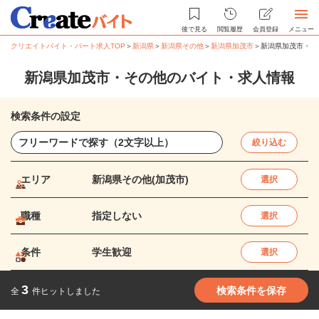
後で見る
閲覧履歴
会員登録
メニュー
クリエイトバイト・パート求人TOP
＞
新潟県
＞
新潟県その他
＞
新潟県加茂市
＞
新潟県加茂市・そ
新潟県加茂市・その他のバイト・求人情報
検索条件の設定
絞り込む
エリア
新潟県その他(加茂市)
選択
職種
指定しない
選択
条件
学生歓迎
選択
3
検索条件を保存
全
件ヒットしました