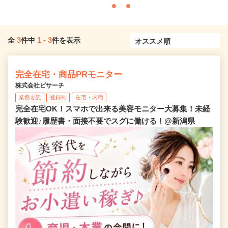
3
1
-
3
全
件中
件を表示
完全在宅・商品PRモニター
株式会社ビサーチ
業務委託
登録制
在宅・内職
完全在宅OK！スマホで出来る美容モニター大募集！未経
験歓迎♪履歴書・面接不要でスグに働ける！@新潟県