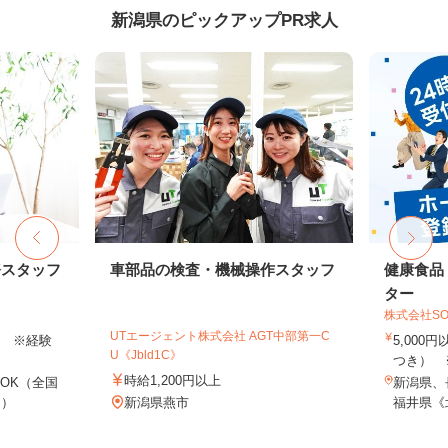
新潟県のピックアップPR求人
務スタッフ
車部品の検査・機械操作スタッフ
健康食品
ター
株式会社SO
UTエージェント株式会社 AGT中部第一C
以上 ※経験
5,000
U《Jbld1C》
つき） 
時給1,200円以上
OK（全国
新潟県、
し）
新潟県燕市
福井県《