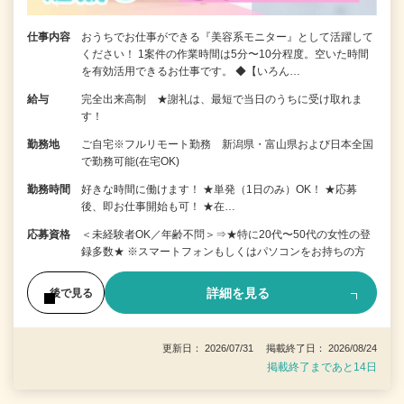
仕事内容
おうちでお仕事ができる『美容系モニター』として活躍して
ください！ 1案件の作業時間は5分〜10分程度。空いた時間
を有効活用できるお仕事です。 ◆【いろん…
給与
完全出来高制 ★謝礼は、最短で当日のうちに受け取れま
す！
勤務地
ご自宅※フルリモート勤務 新潟県・富山県および日本全国
で勤務可能(在宅OK)
勤務時間
好きな時間に働けます！ ★単発（1日のみ）OK！ ★応募
後、即お仕事開始も可！ ★在…
応募資格
＜未経験者OK／年齢不問＞⇒★特に20代〜50代の女性の登
録多数★ ※スマートフォンもしくはパソコンをお持ちの方
詳細を見る
後で見る
更新日： 2026/07/31 掲載終了日： 2026/08/24
掲載終了まであと14日