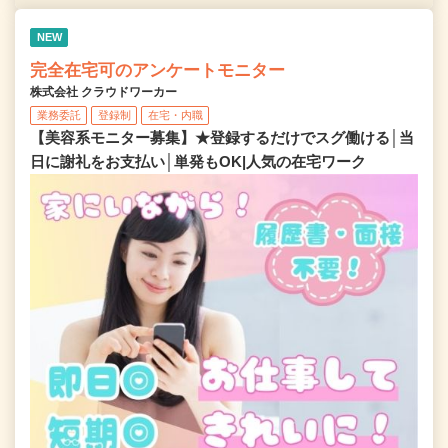
NEW
完全在宅可のアンケートモニター
株式会社 クラウドワーカー
業務委託
登録制
在宅・内職
【美容系モニター募集】★登録するだけでスグ働ける│当
日に謝礼をお支払い│単発もOK|人気の在宅ワーク