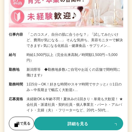
仕事内容
「このコスメ、自分の肌に合うかな？」「試してみたいけ
ど、費用が気になる…」 そんな気持ち、美容モニターで解決
できます♪ 気になる化粧品・健康食品・サプリメン…
給与
時給1,500円以上（完全出来高制／時間額1,500円～5,000
円）
勤務地
新潟県等 ◆勤務地多数♪ご自宅やお近くの店舗で間時間に
働けます♪
勤務時間
1日5分～OK！好きな時間やスキマ時間でサクッと♪ ☆1日の
み～中長期まで幅広く大歓迎♪…
応募資格
未経験OK＆年齢不問！夏休みの1回きり・単発も大歓迎！ ★
会社員・派遣社員・契約社員・個人事業主・パート・アルバ
イト・主婦（夫）・フリーターなど、20代～50代…
詳細を見る
後で見る