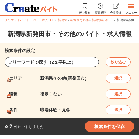
後で見る
閲覧履歴
会員登録
メニュー
クリエイトバイト・パート求人TOP
＞
新潟県
＞
新潟県その他
＞
新潟県新発田市
＞
新潟県新発田市
新潟県新発田市・その他のバイト・求人情報
検索条件の設定
絞り込む
エリア
新潟県その他(新発田市)
選択
職種
指定しない
選択
条件
職場体験・見学
選択
2
検索条件を保存
全
件ヒットしました