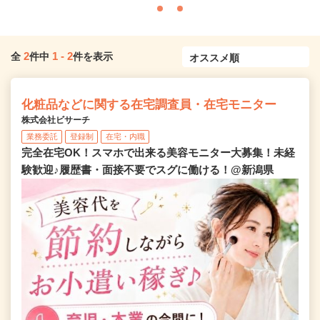
2
1
-
2
全
件中
件を表示
化粧品などに関する在宅調査員・在宅モニター
株式会社ビサーチ
業務委託
登録制
在宅・内職
完全在宅OK！スマホで出来る美容モニター大募集！未経
験歓迎♪履歴書・面接不要でスグに働ける！@新潟県