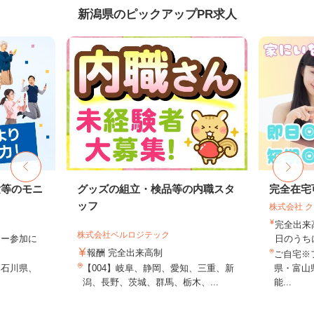
新潟県のピックアップPR求人
験等のモニ
グッズの組立・検品等の内職スタ
完全在宅
ッフ
株式会社 
完全出来
株式会社ベルロジテック
ター参加に
日のうち
報酬 完全出来高制
ご自宅※
、石川県、
【004】岐阜、静岡、愛知、三重、新
県・富山
潟、長野、茨城、群馬、栃木、...
能...