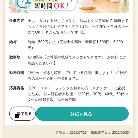
仕事内容
実は…入力するだけじゃなく、商品をタダで試せて 報酬まで
もらえるお得な仕事です♪ スマホ1台・完全在宅・自分のペー
スでOK！ ▼こんなお仕事です 化…
給与
時給1,500円以上（完全出来高制／時間額1,500円～5,000
円）
勤務地
新潟県等【ご希望の地域でオシゴトできます♪ お気軽にご
相談ください！】
勤務時間
1日5分～好きな時間、空いている時間に働けます！ ☆1回の
みの単発や短期～中長期まで…
応募資格
◎PC・スマートフォンをお持ちの方（※アンケートに必要
なため） ◎未経験者大歓迎！ ◎20代、30代、40代、50代の
女性の登録多数 ◎年齢不問
詳細を見る
後で見る
更新日： 2026/07/23 掲載終了日： 2026/08/30