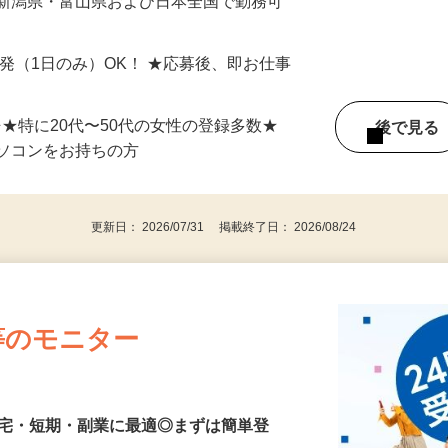
最短で当日のうちに受け取れます！
 新潟県・富山県および日本全国で勤務可
単発（1日のみ）OK！ ★応募後、即お仕事
⇒★特に20代〜50代の女性の登録多数★
後で見
パソコンをお持ちの方
更新日： 2026/07/31 掲載終了日： 2026/08/24
等のモニター