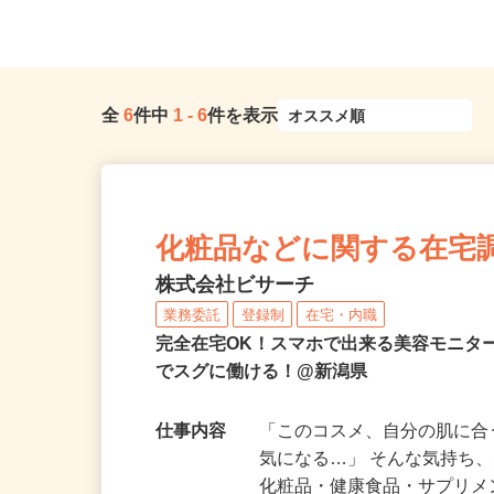
全
6
件中
1
-
6
件を表示
化粧品などに関する在宅
株式会社ビサーチ
業務委託
登録制
在宅・内職
完全在宅OK！スマホで出来る美容モニタ
でスグに働ける！@新潟県
仕事内容
「このコスメ、自分の肌に
気になる…」 そんな気持ち