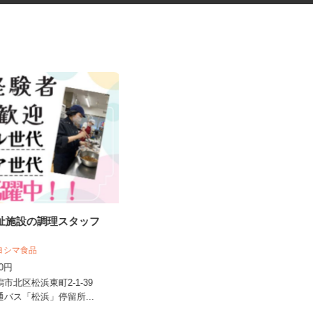
福祉施設の調理スタッフ
サービスエリアの調理スタッフ
株式会社ネクスコ東日本リテイル 名立
キヨシマ食品
谷浜店
050円
時給1,250円＋通勤費規定内支給
潟市北区松浜東町2-1-39
新潟県上越市茶屋ヶ原宮ﾉ平2787-2、
交通バス「松浜」停留所...
新潟県上越市大字茶屋ヶ原...