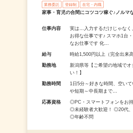
株式会社リアル・フェイス
業務委託
登録制
在宅・内職
家事・育児の合間にコツコツ稼ぐ♪ノルマ
仕事内容
実は…入力するだけじゃなく
お得な仕事です♪ スマホ1台
なお仕事です 化…
給与
時給1,500円以上（完全出来高
勤務地
新潟県等【ご希望の地域でオ
い！】
勤務時間
1日5分～好きな時間、空い
や短期～中長期まで…
応募資格
◎PC・スマートフォンをお
◎未経験者大歓迎！ ◎20代
◎年齢不問