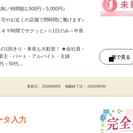
メン…
制／時間額1,500円～5,000円）
自宅やお近くの店舗で間時間に働けます♪
スキマ時間でサクッと♪ ☆1日のみ～中長
みの1回きり・単発も大歓迎！ ★会社員・
事業主・パート・アルバイト・主婦
後で見
代～50代…
更新日： 2026/08/05 掲載終了日： 2026/08/30
ータ入力