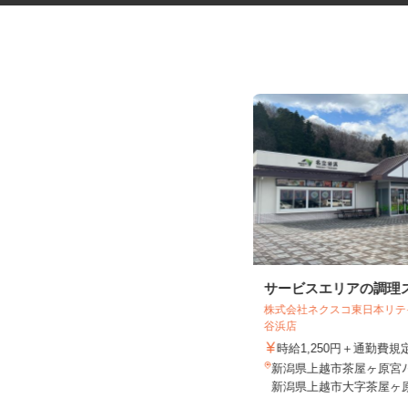
高齢者福祉施設の調理スタッフ
サービスエリアの調理
株式会社ネクスコ東日本リ
株式会社キヨシマ食品
谷浜店
時給1,050円
時給1,250円＋通勤費
新潟県新潟市北区松浜東町2-1-39
新潟県上越市茶屋ヶ原宮ﾉ平
（新潟交通バス「松浜」停留所...
新潟県上越市大字茶屋ヶ原