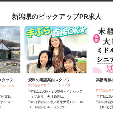
新潟県のピックアップPR求人
スタッフ
資料の電話案内スタッフ
高齢者
株式会社スマイルハートライフ
テイル 名立
株式会社
時給1,250円～2,000円＋インセンテ
規定内支給
ィブあり ★月150H...
時給1,
2787-2、
新潟県新潟市中央区東大通1-3-1 IN
新潟県新
...
PEX新潟ビルディング6...
（新潟