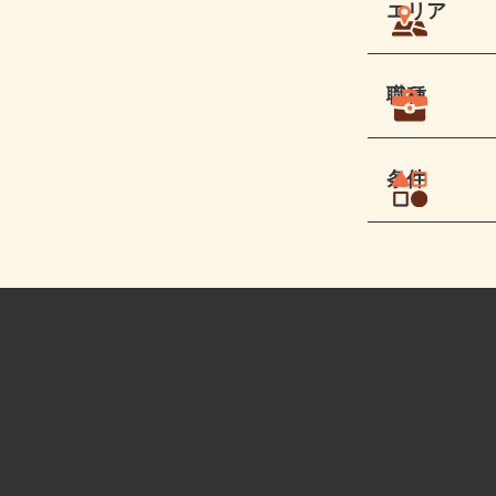
エリア
職種
条件