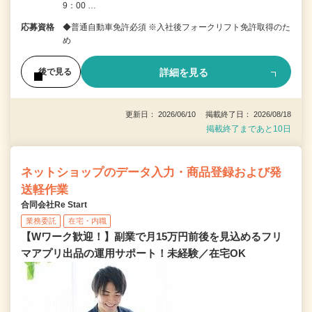
9：00 …
応募資格
◆普通自動車免許必須 ※入社後フォークリフト免許取得のた
め
詳細を見る
後で見る
更新日： 2026/06/10 掲載終了日： 2026/08/18
掲載終了まであと10日
ネットショップのデータ入力・商品登録および発
送軽作業
合同会社Re Start
業務委託
在宅・内職
【Wワーク歓迎！】副業で月15万円前後を見込めるフリ
マアプリ出品の運用サポート！未経験／在宅OK