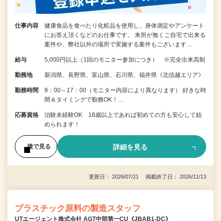
仕事内容
健康食品を食べたり化粧品を使用し、身体測定やアンケート
にお答え頂くなどのお仕事です。 来所が無くご自宅で出来る
案件や、弊社以外の場所で実施する案件もございます…
給与
5,000円以上（1回のモニター参加につき） ※完全出来高制
勤務地
新潟県、長野県、富山県、石川県、福井県《北信越エリア》
勤務時間
9：00～17：00（モニター内容により異なります） 好きな時
間＆タイミングで勤務OK！…
応募資格
治験未経験OK 18歳以上であれば初めての方も安心して始
められます！
詳細を見る
後で見る
更新日： 2026/07/21 掲載終了日： 2026/11/13
プラスチック原料の製造スタッフ
UTエージェント株式会社 AGT中部第一CU《JBAB1-DC》