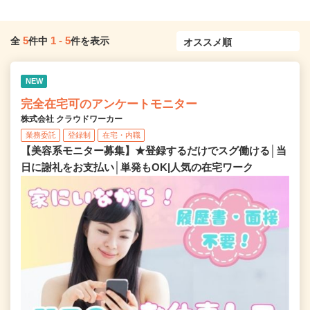
5
1
-
5
全
件中
件を表示
NEW
完全在宅可のアンケートモニター
株式会社 クラウドワーカー
業務委託
登録制
在宅・内職
【美容系モニター募集】★登録するだけでスグ働ける│当
日に謝礼をお支払い│単発もOK|人気の在宅ワーク