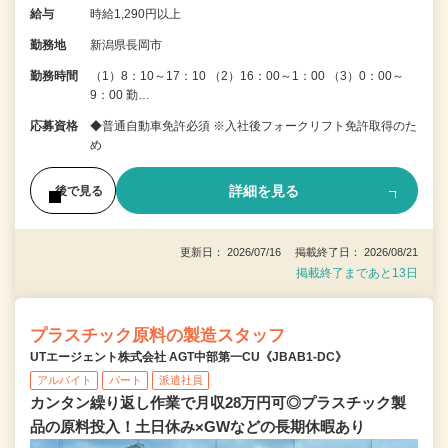
給与
時給1,290円以上
勤務地
新潟県長岡市
勤務時間
（1）8：10～17：10 （2）16：00～1：00 （3）0：00～
9：00 勤…
応募資格
◆普通自動車免許必須 ※入社後フォークリフト免許取得のた
め
詳細を見る
後で見る
更新日： 2026/07/16 掲載終了日： 2026/08/21
掲載終了まであと13日
プラスチック原料の製造スタッフ
UTエージェント株式会社 AGT中部第一CU《JBAB1-DC》
アルバイト
パート
派遣社員
カンタン繰り返し作業で月収28万円可◎プラスチック製
品の原料投入！土日休み×GWなどの長期休暇あり