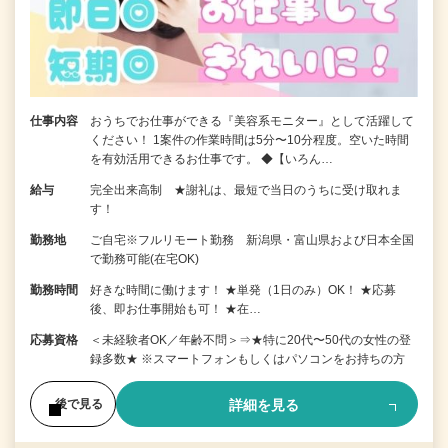
仕事内容
おうちでお仕事ができる『美容系モニター』として活躍して
ください！ 1案件の作業時間は5分〜10分程度。空いた時間
を有効活用できるお仕事です。 ◆【いろん…
給与
完全出来高制 ★謝礼は、最短で当日のうちに受け取れま
す！
勤務地
ご自宅※フルリモート勤務 新潟県・富山県および日本全国
で勤務可能(在宅OK)
勤務時間
好きな時間に働けます！ ★単発（1日のみ）OK！ ★応募
後、即お仕事開始も可！ ★在…
応募資格
＜未経験者OK／年齢不問＞⇒★特に20代〜50代の女性の登
録多数★ ※スマートフォンもしくはパソコンをお持ちの方
詳細を見る
後で見る