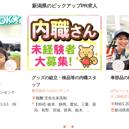
新潟県のピックアップPR求人
フ
グッズの組立・検品等の内職スタ
車部品の
ッフ
フ
株式会社ベルロジテック
UTエージェ
＋インセンテ
U《Jbld1C
報酬 完全出来高制
時給1,2
3-1 IN
【004】岐阜、静岡、愛知、三重、新
潟、長野、茨城、群馬、栃木、...
新潟県