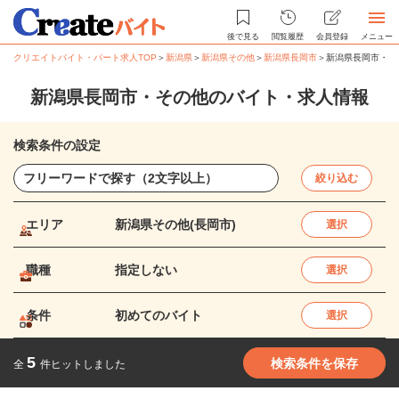
後で見る
閲覧履歴
会員登録
メニュー
クリエイトバイト・パート求人TOP
＞
新潟県
＞
新潟県その他
＞
新潟県長岡市
＞
新潟県長岡市・そ
新潟県長岡市・その他のバイト・求人情報
検索条件の設定
絞り込む
エリア
新潟県その他(長岡市)
選択
職種
指定しない
選択
条件
初めてのバイト
選択
5
検索条件を保存
全
件ヒットしました