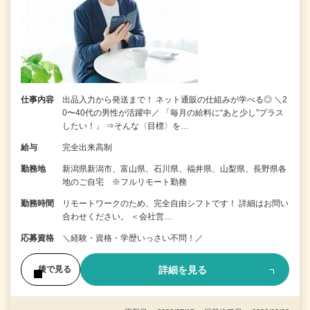
仕事内容
出品入力から発送まで！ ネット通販の仕組みが学べる◎ ＼2
0〜40代の男性が活躍中／ 「毎月の給料に“あと少し”プラス
したい！」 ⇒そんな〈目標〉を…
給与
完全出来高制
勤務地
新潟県新潟市、富山県、石川県、福井県、山梨県、長野県各
地のご自宅 ※フルリモート勤務
勤務時間
リモートワークのため、完全自由シフトです！ 詳細はお問い
合わせください。 ＜会社営…
応募資格
＼経験・資格・学歴いっさい不問！／
詳細を見る
後で見る