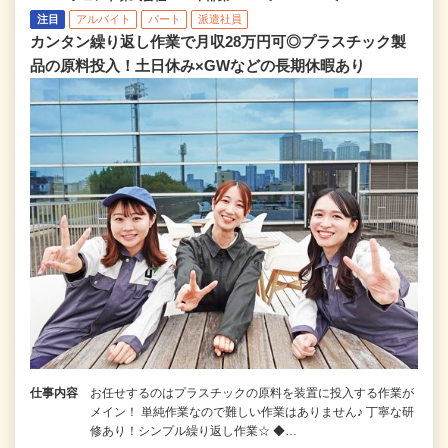
注目
アルバイト
パート
派遣社員
カンタン繰り返し作業で月収28万円可◎プラスチック製
品の原料投入！土日休み×GWなどの長期休暇あり
仕事内容
お任せするのはプラスチックの原料を装置に投入する作業が
メイン！ 単純作業なので難しい作業はありません♪ 丁寧な研
修あり！シンプル繰り返し作業☆ ◆…