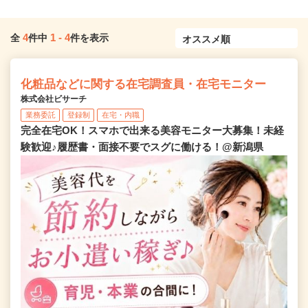
4
1
-
4
全
件中
件を表示
化粧品などに関する在宅調査員・在宅モニター
株式会社ビサーチ
業務委託
登録制
在宅・内職
完全在宅OK！スマホで出来る美容モニター大募集！未経
験歓迎♪履歴書・面接不要でスグに働ける！@新潟県