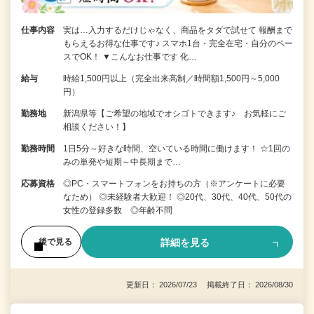
仕事内容
実は…入力するだけじゃなく、商品をタダで試せて 報酬まで
もらえるお得な仕事です♪ スマホ1台・完全在宅・自分のペー
スでOK！ ▼こんなお仕事です 化…
給与
時給1,500円以上（完全出来高制／時間額1,500円～5,000
円）
勤務地
新潟県等【ご希望の地域でオシゴトできます♪ お気軽にご
相談ください！】
勤務時間
1日5分～好きな時間、空いている時間に働けます！ ☆1回の
みの単発や短期～中長期まで…
応募資格
◎PC・スマートフォンをお持ちの方（※アンケートに必要
なため） ◎未経験者大歓迎！ ◎20代、30代、40代、50代の
女性の登録多数 ◎年齢不問
詳細を見る
後で見る
更新日： 2026/07/23 掲載終了日： 2026/08/30