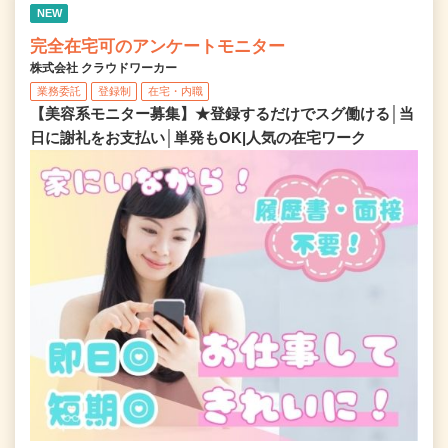
NEW
完全在宅可のアンケートモニター
株式会社 クラウドワーカー
業務委託
登録制
在宅・内職
【美容系モニター募集】★登録するだけでスグ働ける│当
日に謝礼をお支払い│単発もOK|人気の在宅ワーク