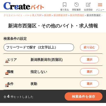
後で見る
閲覧履歴
会員登録
メニュー
クリエイトバイト・パート求人TOP
＞
新潟県
＞
新潟県新潟市
＞
新潟市西蒲区
＞
新潟市西蒲区・そ
新潟市西蒲区・その他のバイト・求人情報
検索条件の設定
絞り込む
エリア
新潟県新潟市(西蒲区)
選択
職種
指定しない
選択
条件
夜勤
選択
4
検索条件を保存
全
件ヒットしました