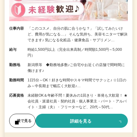
仕事内容
「このコスメ、自分の肌に合うかな？」「試してみたいけ
ど、費用が気になる…」 そんな気持ち、美容モニターで解決
できます♪ 気になる化粧品・健康食品・サプリメン…
給与
時給1,500円以上（完全出来高制／時間額1,500円～5,000
円）
勤務地
新潟県等 ◆勤務地多数♪ご自宅やお近くの店舗で間時間に
働けます♪
勤務時間
1日5分～OK！好きな時間やスキマ時間でサクッと♪ ☆1日の
み～中長期まで幅広く大歓迎♪…
応募資格
未経験OK＆年齢不問！夏休みの1回きり・単発も大歓迎！ ★
会社員・派遣社員・契約社員・個人事業主・パート・アルバ
イト・主婦（夫）・フリーターなど、20代～50代…
詳細を見る
後で見る