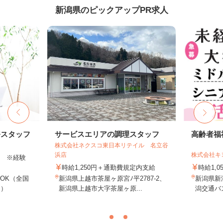
新潟県のピックアップPR求人
務スタッフ
サービスエリアの調理スタッフ
高齢者福
株式会社ネクスコ東日本リテイル 名立谷
浜店
株式会社キ
以上 ※経験
時給1,250円＋通勤費規定内支給
時給1,0
OK（全国
新潟県上越市茶屋ヶ原宮ﾉ平2787-2、
新潟県新潟
し）
新潟県上越市大字茶屋ヶ原...
潟交通バス