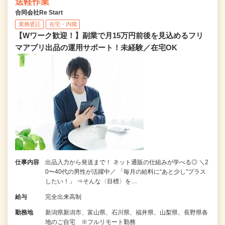
送軽作業
合同会社Re Start
業務委託
在宅・内職
【Wワーク歓迎！】副業で月15万円前後を見込めるフリ
マアプリ出品の運用サポート！未経験／在宅OK
仕事内容
出品入力から発送まで！ ネット通販の仕組みが学べる◎ ＼2
0〜40代の男性が活躍中／ 「毎月の給料に“あと少し”プラス
したい！」 ⇒そんな〈目標〉を…
給与
完全出来高制
勤務地
新潟県新潟市、富山県、石川県、福井県、山梨県、長野県各
地のご自宅 ※フルリモート勤務