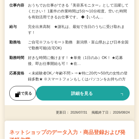
仕事内容
おうちでお仕事ができる『美容系モニター』として活躍して
ください！ 1案件の作業時間は5分〜10分程度。空いた時間
を有効活用できるお仕事です。 ◆【いろん…
給与
完全出来高制 ★謝礼は、最短で当日のうちに受け取れま
す！
勤務地
ご自宅※フルリモート勤務 新潟県・富山県および日本全国
で勤務可能(在宅OK)
勤務時間
好きな時間に働けます！ ★単発（1日のみ）OK！ ★応募
後、即お仕事開始も可！ ★在…
応募資格
＜未経験者OK／年齢不問＞⇒★特に20代〜50代の女性の登
録多数★ ※スマートフォンもしくはパソコンをお持ちの方
詳細を見る
後で見る
更新日： 2026/07/31 掲載終了日： 2026/08/24
ネットショップのデータ入力・商品登録および発