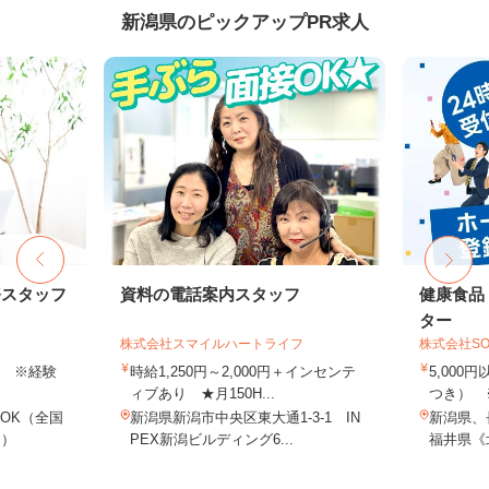
新潟県のピックアップPR求人
務スタッフ
資料の電話案内スタッフ
健康食品
ター
株式会社スマイルハートライフ
株式会社SO
以上 ※経験
時給1,250円～2,000円＋インセンテ
5,000
ィブあり ★月150H...
つき） 
OK（全国
新潟県新潟市中央区東大通1-3-1 IN
新潟県、
し）
PEX新潟ビルディング6...
福井県《