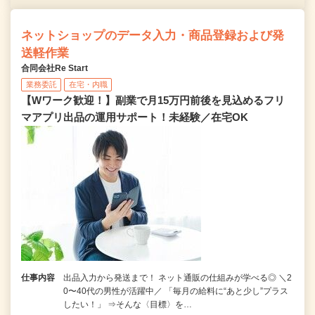
ネットショップのデータ入力・商品登録および発
送軽作業
合同会社Re Start
業務委託
在宅・内職
【Wワーク歓迎！】副業で月15万円前後を見込めるフリ
マアプリ出品の運用サポート！未経験／在宅OK
仕事内容
出品入力から発送まで！ ネット通販の仕組みが学べる◎ ＼2
0〜40代の男性が活躍中／ 「毎月の給料に“あと少し”プラス
したい！」 ⇒そんな〈目標〉を…