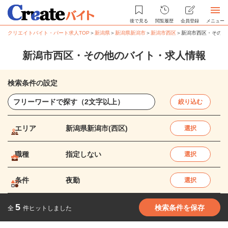
後で見る
閲覧履歴
会員登録
メニュー
クリエイトバイト・パート求人TOP
＞
新潟県
＞
新潟県新潟市
＞
新潟市西区
＞
新潟市西区・その他
新潟市西区・その他のバイト・求人情報
検索条件の設定
絞り込む
エリア
新潟県新潟市(西区)
選択
職種
指定しない
選択
条件
夜勤
選択
5
検索条件を保存
全
件ヒットしました