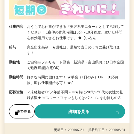
仕事内容
おうちでお仕事ができる『美容系モニター』として活躍して
ください！ 1案件の作業時間は5分〜10分程度。空いた時間
を有効活用できるお仕事です。 ◆【いろん…
給与
完全出来高制 ★謝礼は、最短で当日のうちに受け取れま
す！
勤務地
ご自宅※フルリモート勤務 新潟県・富山県および日本全国
で勤務可能(在宅OK)
勤務時間
好きな時間に働けます！ ★単発（1日のみ）OK！ ★応募
後、即お仕事開始も可！ ★在…
応募資格
＜未経験者OK／年齢不問＞⇒★特に20代〜50代の女性の登
録多数★ ※スマートフォンもしくはパソコンをお持ちの方
詳細を見る
後で見る
更新日： 2026/07/31 掲載終了日： 2026/08/24