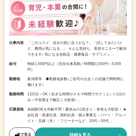
仕事内容
「このコスメ、自分の肌に合うかな？」「試してみたいけ
ど、費用が気になる…」 そんな気持ち、美容モニターで解決
できます♪ 気になる化粧品・健康食品・サプリメン…
給与
時給1,500円以上（完全出来高制／時間額1,500円～5,000
円）
勤務地
新潟県等 ◆勤務地多数♪ご自宅やお近くの店舗で間時間に
働けます♪
勤務時間
1日5分～OK！好きな時間やスキマ時間でサクッと♪ ☆1日の
み～中長期まで幅広く大歓迎♪…
応募資格
未経験OK＆年齢不問！夏休みの1回きり・単発も大歓迎！ ★
会社員・派遣社員・契約社員・個人事業主・パート・アルバ
イト・主婦（夫）・フリーターなど、20代～50代…
詳細を見る
後で見る