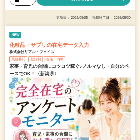
更新日： 2026/08/05 掲載終了日： 2026/08/30
NEW
化粧品・サプリの在宅データ入力
株式会社リアル・フェイス
業務委託
登録制
在宅・内職
家事・育児の合間にコツコツ稼ぐ♪ノルマなし・自分のペ
ースでOK！〈新潟県〉