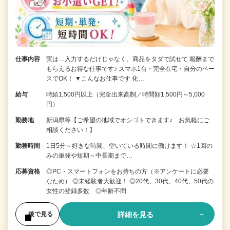
仕事内容
実は…入力するだけじゃなく、商品をタダで試せて 報酬まで
もらえるお得な仕事です♪ スマホ1台・完全在宅・自分のペー
スでOK！ ▼こんなお仕事です 化…
給与
時給1,500円以上（完全出来高制／時間額1,500円～5,000
円）
勤務地
新潟県等【ご希望の地域でオシゴトできます♪ お気軽にご
相談ください！】
勤務時間
1日5分～好きな時間、空いている時間に働けます！ ☆1回の
みの単発や短期～中長期まで…
応募資格
◎PC・スマートフォンをお持ちの方（※アンケートに必要
なため） ◎未経験者大歓迎！ ◎20代、30代、40代、50代の
女性の登録多数 ◎年齢不問
詳細を見る
後で見る