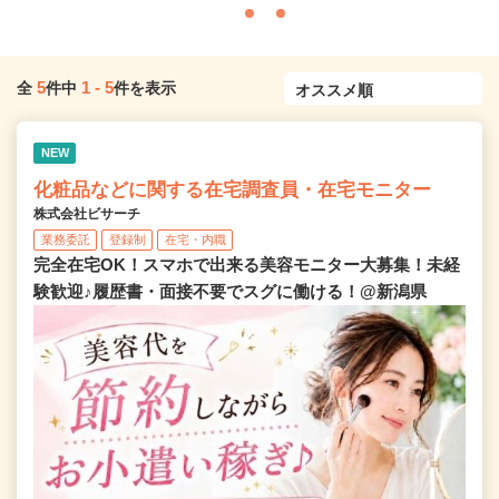
5
1
-
5
全
件中
件を表示
NEW
化粧品などに関する在宅調査員・在宅モニター
株式会社ビサーチ
業務委託
登録制
在宅・内職
完全在宅OK！スマホで出来る美容モニター大募集！未経
験歓迎♪履歴書・面接不要でスグに働ける！@新潟県