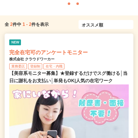
2
1
-
2
全
件中
件を表示
NEW
完全在宅可のアンケートモニター
株式会社 クラウドワーカー
業務委託
登録制
在宅・内職
【美容系モニター募集】★登録するだけでスグ働ける│当
日に謝礼をお支払い│単発もOK|人気の在宅ワーク