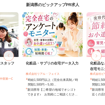
新潟県のピックアップPR求人
作スタッフ
化粧品・サプリの在宅データ入力
化粧品な
在宅モニ
株式会社リアル・フェイス
株式会社ビ
T中部第一C
時給1,500円以上（完全出来高制／時
時給1,
間額1,500円～5,00...
間額1,500
新潟県等【ご希望の地域でオシゴト
新潟県等
できます♪ お気軽にご相談くださ...
近くの店