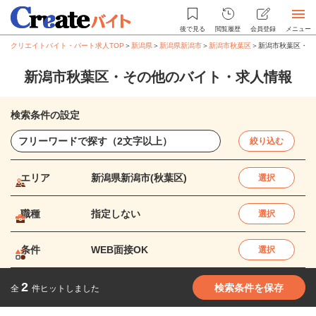
後で見る
閲覧履歴
会員登録
メニュー
クリエイトバイト・パート求人TOP
＞
新潟県
＞
新潟県新潟市
＞
新潟市秋葉区
＞
新潟市秋葉区・そ
新潟市秋葉区・その他のバイト・求人情報
検索条件の設定
絞り込む
エリア
新潟県新潟市(秋葉区)
選択
職種
指定しない
選択
条件
WEB面接OK
選択
2
検索条件を保存
全
件ヒットしました