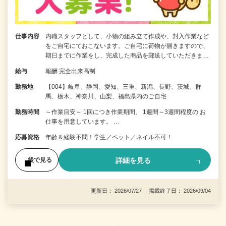
仕事内容
内職スタッフとして、小物の組み立て作成や、封入作業など
をご自宅にておこないます。ご自宅に荷物が届きますので、
期日までに作業をし、完成した商品を郵送していただきま…
給与
報酬 完全出来高制
勤務地
【004】岐阜、静岡、愛知、三重、新潟、長野、茨城、群
馬、栃木、神奈川、山梨、福島県内のご自宅
勤務時間
～作業目安～ 1回につき作業期間、 1週間～3週間程度の お
仕事を用意しています。 …
応募資格
年齢＆経験不問！学生／ペット／ネイル不可！
詳細を見る
後で見る
更新日： 2026/07/27 掲載終了日： 2026/09/04