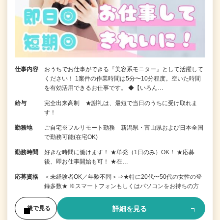
仕事内容
おうちでお仕事ができる『美容系モニター』として活躍して
ください！ 1案件の作業時間は5分〜10分程度。空いた時間
を有効活用できるお仕事です。 ◆【いろん…
給与
完全出来高制 ★謝礼は、最短で当日のうちに受け取れま
す！
勤務地
ご自宅※フルリモート勤務 新潟県・富山県および日本全国
で勤務可能(在宅OK)
勤務時間
好きな時間に働けます！ ★単発（1日のみ）OK！ ★応募
後、即お仕事開始も可！ ★在…
応募資格
＜未経験者OK／年齢不問＞⇒★特に20代〜50代の女性の登
録多数★ ※スマートフォンもしくはパソコンをお持ちの方
詳細を見る
後で見る