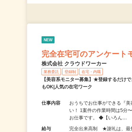
◎年齢不問
NEW
完全在宅可のアンケート
株式会社 クラウドワーカー
業務委託
登録制
在宅・内職
【美容系モニター募集】★登録するだけで
もOK|人気の在宅ワーク
仕事内容
おうちでお仕事ができる『
い！ 1案件の作業時間は5