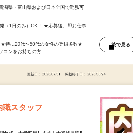
最短で当日のうちに受け取れます！
 新潟県・富山県および日本全国で勤務可
単発（1日のみ）OK！ ★応募後、即お仕事
⇒★特に20代〜50代の女性の登録多数★
後で見
パソコンをお持ちの方
更新日： 2026/07/31 掲載終了日： 2026/08/24
内職スタッフ