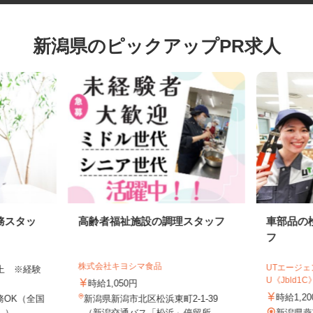
新潟県のピックアップPR求人
務スタッ
高齢者福祉施設の調理スタッフ
車部品
フ
株式会社キヨシマ食品
UTエー
円以上 ※経験
U《Jbld
時給1,050円
時給1