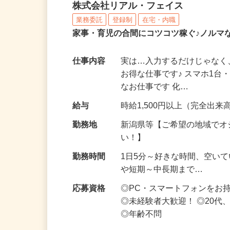
化粧品・サプリの在宅デ
株式会社リアル・フェイス
業務委託
登録制
在宅・内職
家事・育児の合間にコツコツ稼ぐ♪ノルマ
仕事内容
実は…入力するだけじゃなく
お得な仕事です♪ スマホ1台
なお仕事です 化…
給与
時給1,500円以上（完全出来高
勤務地
新潟県等【ご希望の地域でオ
い！】
勤務時間
1日5分～好きな時間、空い
や短期～中長期まで…
応募資格
◎PC・スマートフォンをお
◎未経験者大歓迎！ ◎20代