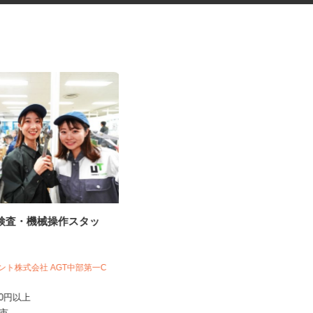
の検査・機械操作スタッ
税理士事務所の在宅勤務スタッ
フ
税理士法人サリーレ
ジェント株式会社 AGT中部第一C
時給1,300円〜1,600円以上 ※経験
1C》
年数・スキルによる
,200円以上