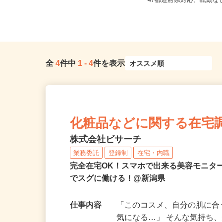
全国どこからでも在宅勤
新潟県燕市
47都道府県対応、転勤
全
4
件中
1
-
4
件を表示
化粧品などに関する在宅
株式会社ビサーチ
業務委託
登録制
在宅・内職
完全在宅OK！スマホで出来る美容モニタ
でスグに働ける！@新潟県
仕事内容
「このコスメ、自分の肌に