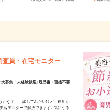
務OK（全国
新潟県新潟市北区松浜東町2-1-39
なし）
（新潟交通バス「松浜」停留所...
新潟
調査員・在宅モニター
ー大募集！未経験歓迎♪履歴書・面接不要
合うかな？」「試してみたいけど、費用が