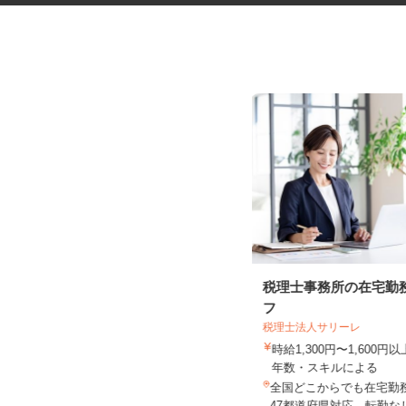
車部品の検査・機械操作スタッ
税理士事務所の在宅勤
フ
フ
税理士法人サリーレ
UTエージェント株式会社 AGT中部第一C
時給1,300円〜1,600
U《Jbld1C》
年数・スキルによる
時給1,200円以上