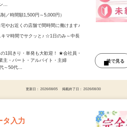
、美容モニターで解決できます♪ 気になる
メン…
制／時間額1,500円～5,000円）
自宅やお近くの店舗で間時間に働けます♪
スキマ時間でサクッと♪ ☆1日のみ～中長
みの1回きり・単発も大歓迎！ ★会社員・
事業主・パート・アルバイト・主婦
後で見
代～50代…
更新日： 2026/08/05 掲載終了日： 2026/08/30