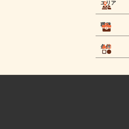
エリア
職種
条件