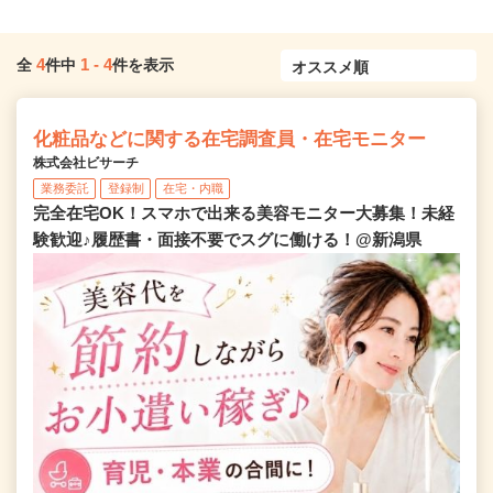
4
1
-
4
全
件中
件を表示
化粧品などに関する在宅調査員・在宅モニター
株式会社ビサーチ
業務委託
登録制
在宅・内職
完全在宅OK！スマホで出来る美容モニター大募集！未経
験歓迎♪履歴書・面接不要でスグに働ける！@新潟県