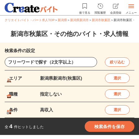
後で見る
閲覧履歴
会員登録
メニュー
クリエイトバイト・パート求人TOP
＞
新潟県
＞
新潟県新潟市
＞
新潟市秋葉区
＞
新潟市秋葉区・そ
新潟市秋葉区・その他のバイト・求人情報
検索条件の設定
絞り込む
エリア
新潟県新潟市(秋葉区)
選択
職種
指定しない
選択
条件
高収入
選択
4
検索条件を保存
全
件ヒットしました