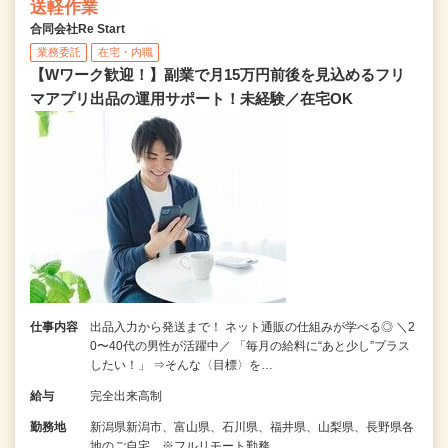
送軽作業
合同会社Re Start
業務委託
在宅・内職
【Wワーク歓迎！】副業で月15万円前後を見込めるフリ
マアプリ出品の運用サポート！未経験／在宅OK
仕事内容
出品入力から発送まで！ ネット通販の仕組みが学べる◎ ＼2
0〜40代の男性が活躍中／ 「毎月の給料に“あと少し”プラス
したい！」 ⇒そんな〈目標〉を…
給与
完全出来高制
勤務地
新潟県新潟市、富山県、石川県、福井県、山梨県、長野県各
地のご自宅 ※フルリモート勤務