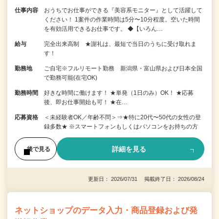
仕事内容
おうちでお仕事ができる『美容系モニター』として活躍して
ください！ 1案件の作業時間は5分〜10分程度。空いた時間
を有効活用できるお仕事です。 ◆【いろん…
給与
完全出来高制 ★謝礼は、最短で当日のうちに受け取れま
す！
勤務地
ご自宅※フルリモート勤務 新潟県・富山県および日本全国
で勤務可能(在宅OK)
勤務時間
好きな時間に働けます！ ★単発（1日のみ）OK！ ★応募
後、即お仕事開始も可！ ★在…
応募資格
＜未経験者OK／年齢不問＞⇒★特に20代〜50代の女性の登
録多数★ ※スマートフォンもしくはパソコンをお持ちの方
詳細を見る
後で見る
更新日： 2026/07/31 掲載終了日： 2026/08/24
ネットショップのデータ入力・商品登録および発