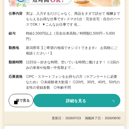
仕事内容
実は…入力するだけじゃなく、商品をタダで試せて 報酬まで
もらえるお得な仕事です♪ スマホ1台・完全在宅・自分のペー
スでOK！ ▼こんなお仕事です 化…
給与
時給1,500円以上（完全出来高制／時間額1,500円～5,000
円）
勤務地
新潟県等【ご希望の地域でオシゴトできます♪ お気軽にご
相談ください！】
勤務時間
1日5分～好きな時間、空いている時間に働けます！ ☆1回の
みの単発や短期～中長期まで…
応募資格
◎PC・スマートフォンをお持ちの方（※アンケートに必要
なため） ◎未経験者大歓迎！ ◎20代、30代、40代、50代の
女性の登録多数 ◎年齢不問
詳細を見る
後で見る
更新日： 2026/07/23 掲載終了日： 2026/08/30