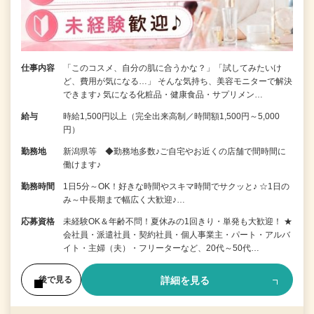
仕事内容
「このコスメ、自分の肌に合うかな？」「試してみたいけ
ど、費用が気になる…」 そんな気持ち、美容モニターで解決
できます♪ 気になる化粧品・健康食品・サプリメン…
給与
時給1,500円以上（完全出来高制／時間額1,500円～5,000
円）
勤務地
新潟県等 ◆勤務地多数♪ご自宅やお近くの店舗で間時間に
働けます♪
勤務時間
1日5分～OK！好きな時間やスキマ時間でサクッと♪ ☆1日の
み～中長期まで幅広く大歓迎♪…
応募資格
未経験OK＆年齢不問！夏休みの1回きり・単発も大歓迎！ ★
会社員・派遣社員・契約社員・個人事業主・パート・アルバ
イト・主婦（夫）・フリーターなど、20代～50代…
詳細を見る
後で見る