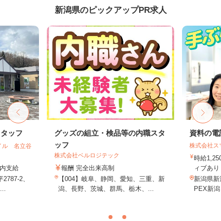
新潟県のピックアップPR求人
スタッフ
グッズの組立・検品等の内職スタ
資料の電
ッフ
株式会社ス
イル 名立谷
株式会社ベルロジテック
時給1,2
定内支給
報酬 完全出来高制
ィブあり 
787-2、
【004】岐阜、静岡、愛知、三重、新
新潟県新潟
..
潟、長野、茨城、群馬、栃木、...
PEX新潟