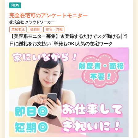
NEW
完全在宅可のアンケートモニター
株式会社 クラウドワーカー
業務委託
登録制
在宅・内職
【美容系モニター募集】★登録するだけでスグ働ける│当
日に謝礼をお支払い│単発もOK|人気の在宅ワーク