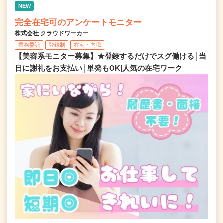
NEW
完全在宅可のアンケートモニター
株式会社 クラウドワーカー
業務委託
登録制
在宅・内職
【美容系モニター募集】★登録するだけでスグ働ける│当
日に謝礼をお支払い│単発もOK|人気の在宅ワーク