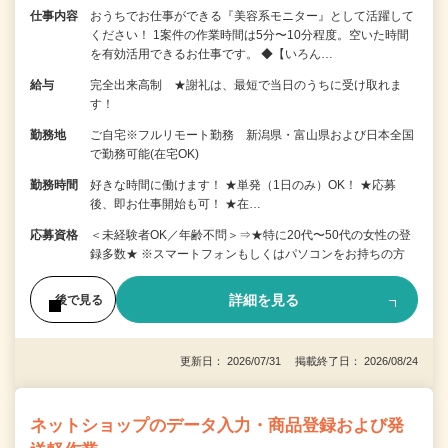
仕事内容
おうちでお仕事ができる『美容系モニター』として活躍して
ください！ 1案件の作業時間は5分〜10分程度。空いた時間
を有効活用できるお仕事です。 ◆【いろん…
給与
完全出来高制 ★謝礼は、最短で当日のうちに受け取れま
す！
勤務地
ご自宅※フルリモート勤務 新潟県・富山県および日本全国
で勤務可能(在宅OK)
勤務時間
好きな時間に働けます！ ★単発（1日のみ）OK！ ★応募
後、即お仕事開始も可！ ★在…
応募資格
＜未経験者OK／年齢不問＞⇒★特に20代〜50代の女性の登
録多数★ ※スマートフォンもしくはパソコンをお持ちの方
詳細を見る
後で見る
更新日： 2026/07/31 掲載終了日： 2026/08/24
ネットショップのデータ入力・商品登録および発