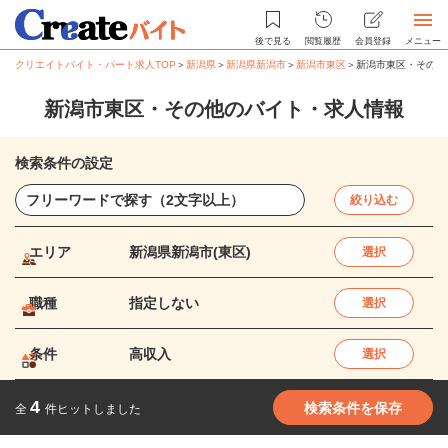
後で見る
閲覧履歴
会員登録
メニュー
クリエイトバイト・パート求人TOP
＞
新潟県
＞
新潟県新潟市
＞
新潟市東区
＞
新潟市東区・その他
新潟市東区・その他のバイト・求人情報
検索条件の設定
絞り込む
エリア
新潟県新潟市(東区)
選択
職種
指定しない
選択
条件
高収入
選択
4
検索条件を保存
全
件ヒットしました