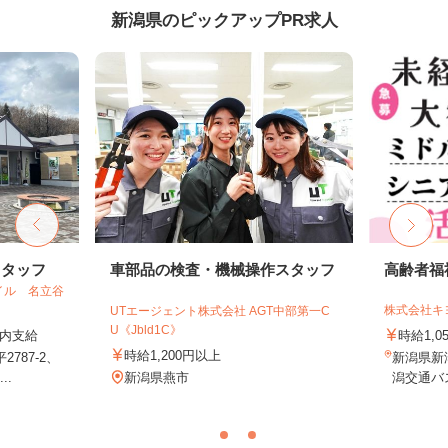
新潟県のピックアップPR求人
スタッフ
車部品の検査・機械操作スタッフ
高齢者福
イル 名立谷
株式会社キ
UTエージェント株式会社 AGT中部第一C
U《Jbld1C》
定内支給
時給1,0
時給1,200円以上
787-2、
新潟県新潟
..
新潟県燕市
潟交通バス