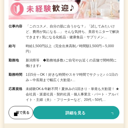
仕事内容
「このコスメ、自分の肌に合うかな？」「試してみたいけ
ど、費用が気になる…」 そんな気持ち、美容モニターで解決
できます♪ 気になる化粧品・健康食品・サプリメン…
給与
時給1,500円以上（完全出来高制／時間額1,500円～5,000
円）
勤務地
新潟県等 ◆勤務地多数♪ご自宅やお近くの店舗で間時間に
働けます♪
勤務時間
1日5分～OK！好きな時間やスキマ時間でサクッと♪ ☆1日の
み～中長期まで幅広く大歓迎♪…
応募資格
未経験OK＆年齢不問！夏休みの1回きり・単発も大歓迎！ ★
会社員・派遣社員・契約社員・個人事業主・パート・アルバ
イト・主婦（夫）・フリーターなど、20代～50代…
詳細を見る
後で見る