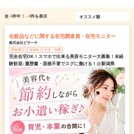
4
1
-
4
全
件中
件を表示
化粧品などに関する在宅調査員・在宅モニター
株式会社ビサーチ
業務委託
登録制
在宅・内職
完全在宅OK！スマホで出来る美容モニター大募集！未経
験歓迎♪履歴書・面接不要でスグに働ける！@新潟県