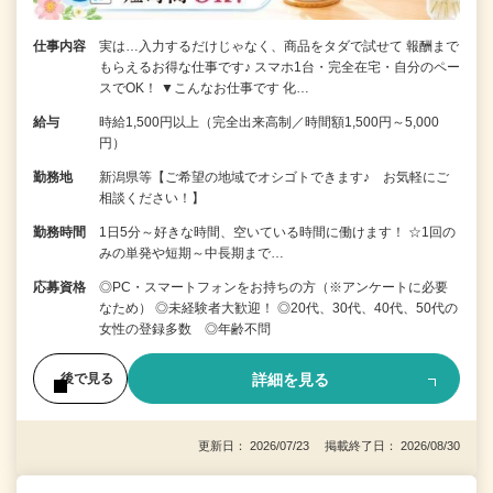
仕事内容
実は…入力するだけじゃなく、商品をタダで試せて 報酬まで
もらえるお得な仕事です♪ スマホ1台・完全在宅・自分のペー
スでOK！ ▼こんなお仕事です 化…
給与
時給1,500円以上（完全出来高制／時間額1,500円～5,000
円）
勤務地
新潟県等【ご希望の地域でオシゴトできます♪ お気軽にご
相談ください！】
勤務時間
1日5分～好きな時間、空いている時間に働けます！ ☆1回の
みの単発や短期～中長期まで…
応募資格
◎PC・スマートフォンをお持ちの方（※アンケートに必要
なため） ◎未経験者大歓迎！ ◎20代、30代、40代、50代の
女性の登録多数 ◎年齢不問
詳細を見る
後で見る
更新日： 2026/07/23 掲載終了日： 2026/08/30