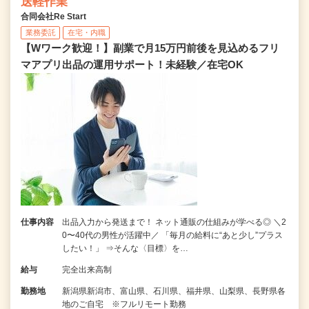
送軽作業
合同会社Re Start
業務委託
在宅・内職
【Wワーク歓迎！】副業で月15万円前後を見込めるフリ
マアプリ出品の運用サポート！未経験／在宅OK
仕事内容
出品入力から発送まで！ ネット通販の仕組みが学べる◎ ＼2
0〜40代の男性が活躍中／ 「毎月の給料に“あと少し”プラス
したい！」 ⇒そんな〈目標〉を…
給与
完全出来高制
勤務地
新潟県新潟市、富山県、石川県、福井県、山梨県、長野県各
地のご自宅 ※フルリモート勤務