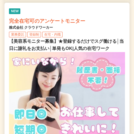
NEW
完全在宅可のアンケートモニター
株式会社 クラウドワーカー
業務委託
登録制
在宅・内職
【美容系モニター募集】★登録するだけでスグ働ける│当
日に謝礼をお支払い│単発もOK|人気の在宅ワーク