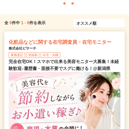
6
1
-
6
全
件中
件を表示
化粧品などに関する在宅調査員・在宅モニター
株式会社ビサーチ
業務委託
登録制
在宅・内職
完全在宅OK！スマホで出来る美容モニター大募集！未経
験歓迎♪履歴書・面接不要でスグに働ける！@新潟県