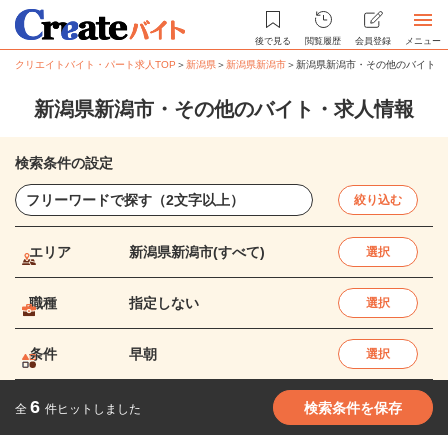
後で見る
閲覧履歴
会員登録
メニュー
クリエイトバイト・パート求人TOP
＞
新潟県
＞
新潟県新潟市
＞
新潟県新潟市・その他のバイト・
新潟県新潟市・その他のバイト・求人情報
検索条件の設定
絞り込む
エリア
新潟県新潟市(すべて)
選択
職種
指定しない
選択
条件
早朝
選択
6
検索条件を保存
全
件ヒットしました