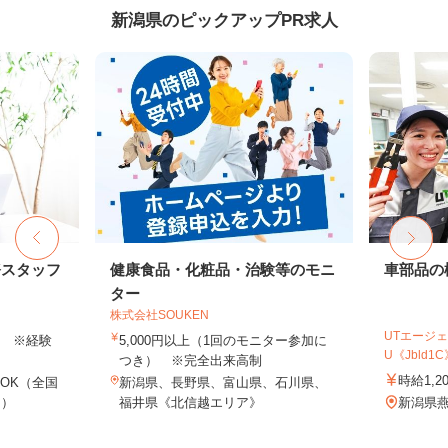
新潟県のピックアップPR求人
務スタッフ
健康食品・化粧品・治験等のモニ
車部品の
ター
株式会社SOUKEN
UTエージェ
以上 ※経験
5,000円以上（1回のモニター参加に
U《Jbld1C
つき） ※完全出来高制
時給1,2
OK（全国
新潟県、長野県、富山県、石川県、
し）
福井県《北信越エリア》
新潟県