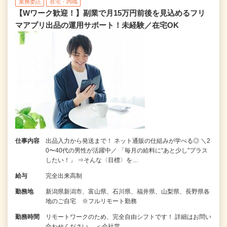
業務委託
在宅・内職
【Wワーク歓迎！】副業で月15万円前後を見込めるフリ
マアプリ出品の運用サポート！未経験／在宅OK
仕事内容
出品入力から発送まで！ ネット通販の仕組みが学べる◎ ＼2
0〜40代の男性が活躍中／ 「毎月の給料に“あと少し”プラス
したい！」 ⇒そんな〈目標〉を…
給与
完全出来高制
勤務地
新潟県新潟市、富山県、石川県、福井県、山梨県、長野県各
地のご自宅 ※フルリモート勤務
勤務時間
リモートワークのため、完全自由シフトです！ 詳細はお問い
合わせください。 ＜会社営…