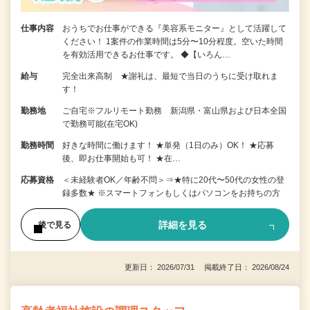
仕事内容
おうちでお仕事ができる『美容系モニター』として活躍して
ください！ 1案件の作業時間は5分〜10分程度。空いた時間
を有効活用できるお仕事です。 ◆【いろん…
給与
完全出来高制 ★謝礼は、最短で当日のうちに受け取れま
す！
勤務地
ご自宅※フルリモート勤務 新潟県・富山県および日本全国
で勤務可能(在宅OK)
勤務時間
好きな時間に働けます！ ★単発（1日のみ）OK！ ★応募
後、即お仕事開始も可！ ★在…
応募資格
＜未経験者OK／年齢不問＞⇒★特に20代〜50代の女性の登
録多数★ ※スマートフォンもしくはパソコンをお持ちの方
詳細を見る
後で見る
更新日： 2026/07/31 掲載終了日： 2026/08/24