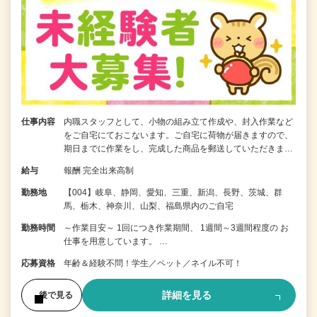
仕事内容
内職スタッフとして、小物の組み立て作成や、封入作業など
をご自宅にておこないます。ご自宅に荷物が届きますので、
期日までに作業をし、完成した商品を郵送していただきま…
給与
報酬 完全出来高制
勤務地
【004】岐阜、静岡、愛知、三重、新潟、長野、茨城、群
馬、栃木、神奈川、山梨、福島県内のご自宅
勤務時間
～作業目安～ 1回につき作業期間、 1週間～3週間程度の お
仕事を用意しています。 …
応募資格
年齢＆経験不問！学生／ペット／ネイル不可！
詳細を見る
後で見る