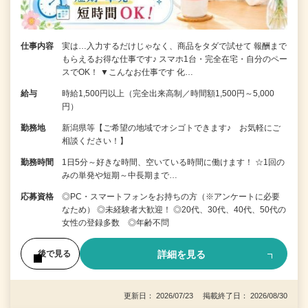
仕事内容
実は…入力するだけじゃなく、商品をタダで試せて 報酬まで
もらえるお得な仕事です♪ スマホ1台・完全在宅・自分のペー
スでOK！ ▼こんなお仕事です 化…
給与
時給1,500円以上（完全出来高制／時間額1,500円～5,000
円）
勤務地
新潟県等【ご希望の地域でオシゴトできます♪ お気軽にご
相談ください！】
勤務時間
1日5分～好きな時間、空いている時間に働けます！ ☆1回の
みの単発や短期～中長期まで…
応募資格
◎PC・スマートフォンをお持ちの方（※アンケートに必要
なため） ◎未経験者大歓迎！ ◎20代、30代、40代、50代の
女性の登録多数 ◎年齢不問
詳細を見る
後で見る
更新日： 2026/07/23 掲載終了日： 2026/08/30