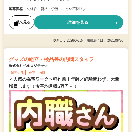
応募資格
＼経験・資格・学歴いっさい不問！／
詳細を見る
後で見る
更新日： 2026/07/15 掲載終了日： 2026/08/26
グッズの組立・検品等の内職スタッフ
株式会社ベルロジテック
業務委託
在宅・内職
＜人気の在宅ワーク＞軽作業！年齢／経験問わず、大量
増員します！★平均月収5万円～！