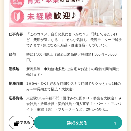
仕事内容
「このコスメ、自分の肌に合うかな？」「試してみたいけ
ど、費用が気になる…」 そんな気持ち、美容モニターで解決
できます♪ 気になる化粧品・健康食品・サプリメン…
給与
時給1,500円以上（完全出来高制／時間額1,500円～5,000
円）
勤務地
新潟県等 ◆勤務地多数♪ご自宅やお近くの店舗で間時間に
働けます♪
勤務時間
1日5分～OK！好きな時間やスキマ時間でサクッと♪ ☆1日の
み～中長期まで幅広く大歓迎♪…
応募資格
未経験OK＆年齢不問！夏休みの1回きり・単発も大歓迎！ ★
会社員・派遣社員・契約社員・個人事業主・パート・アルバ
イト・主婦（夫）・フリーターなど、20代～50代…
詳細を見る
後で見る