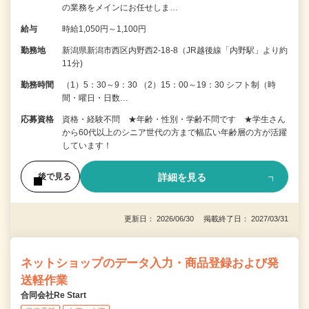
の業務をメインにお任せしま…
給与
時給1,050円～1,100円
勤務地
新潟県新潟市西区内野西2-18-8（JR越後線「内野駅」より約
11分)
勤務時間
（1）5：30～9：30 （2）15：00～19：30 シフト制（時
間・曜日・日数…
応募資格
資格・経験不問 ★年齢・性別・学齢不問です ★学生さん
から60代以上のシニア世代の方まで幅広い年齢層の方が活躍
しています！
詳細を見る
後で見る
更新日： 2026/06/30 掲載終了日： 2027/03/31
ネットショップのデータ入力・商品登録および発
送軽作業
合同会社Re Start