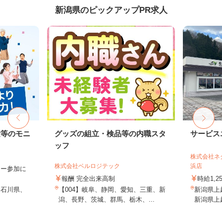
新潟県のピックアップPR求人
験等のモニ
グッズの組立・検品等の内職スタ
サービス
ッフ
株式会社ネ
株式会社ベルロジテック
浜店
ター参加に
報酬 完全出来高制
時給1,
、石川県、
【004】岐阜、静岡、愛知、三重、新
新潟県上越
潟、長野、茨城、群馬、栃木、...
新潟県上