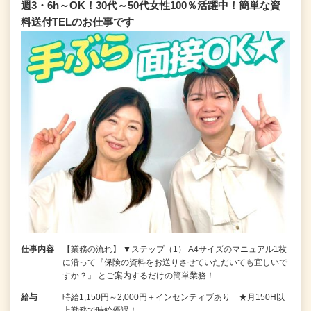
週3・6h～OK！30代～50代女性100％活躍中！簡単な資
料送付TELのお仕事です
仕事内容
【業務の流れ】 ▼ステップ（1） A4サイズのマニュアル1枚
に沿って『保険の資料をお送りさせていただいても宜しいで
すか？』 とご案内するだけの簡単業務！ …
給与
時給1,150円～2,000円＋インセンティブあり ★月150H以
上勤務で時給優遇！