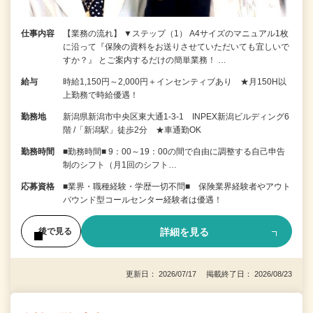
仕事内容
【業務の流れ】 ▼ステップ（1） A4サイズのマニュアル1枚
に沿って『保険の資料をお送りさせていただいても宜しいで
すか？』 とご案内するだけの簡単業務！ …
給与
時給1,150円～2,000円＋インセンティブあり ★月150H以
上勤務で時給優遇！
勤務地
新潟県新潟市中央区東大通1-3-1 INPEX新潟ビルディング6
階 /「新潟駅」徒歩2分 ★車通勤OK
勤務時間
■勤務時間■ 9：00～19：00の間で自由に調整する自己申告
制のシフト（月1回のシフト…
応募資格
■業界・職種経験・学歴一切不問■ 保険業界経験者やアウト
バウンド型コールセンター経験者は優遇！
詳細を見る
後で見る
更新日： 2026/07/17 掲載終了日： 2026/08/23