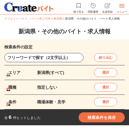
後で見る
閲覧履歴
会員登録
メニュー
クリエイトバイト・パート求人TOP
＞
新潟県
＞
新潟県・その他のバイト・パート求人情報
新潟県・その他のバイト・求人情報
検索条件の設定
絞り込む
エリア
新潟県(すべて)
選択
職種
指定しない
選択
条件
職場体験・見学
選択
6
検索条件を保存
全
件ヒットしました