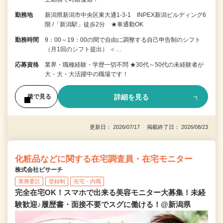
勤務地
新潟県新潟市中央区東大通1-3-1 INPEX新潟ビルディング6
階 /「新潟駅」徒歩2分 ★車通勤OK
勤務時間
9：00～19：00の間で自由に調整する自己申告制のシフト
（月1回のシフト提出） ＜…
応募資格
業界・職種経験・学歴一切不問 ★30代～50代の未経験者が
大・大・大活躍中の職場です！
詳細を見る
後で見る
更新日： 2026/07/17 掲載終了日： 2026/08/23
化粧品などに関する在宅調査員・在宅モニター
株式会社ビサーチ
業務委託
登録制
在宅・内職
完全在宅OK！スマホで出来る美容モニター大募集！未経
験歓迎♪履歴書・面接不要でスグに働ける！@新潟県