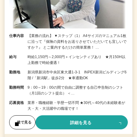
仕事内容
【業務の流れ】 ▼ステップ（1） A4サイズのマニュアル1枚
に沿って『保険の資料をお送りさせていただいても宜しいで
すか？』 とご案内するだけの簡単業務！ …
給与
時給1,150円～2,000円＋インセンティブあり ★月150H以
上勤務で時給優遇！
勤務地
新潟県新潟市中央区東大通1-3-1 INPEX新潟ビルディング6
階 /「新潟駅」徒歩2分 ★車通勤OK
勤務時間
9：00～19：00の間で自由に調整する自己申告制のシフト
（月1回のシフト提出） ＜…
応募資格
業界・職種経験・学歴一切不問 ★30代～40代の未経験者が
大・大・大活躍中の職場です！
詳細を見る
後で見る