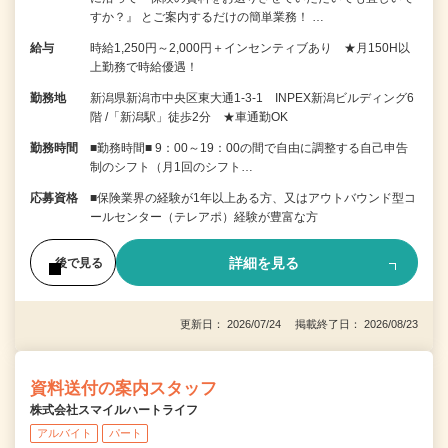
すか？』 とご案内するだけの簡単業務！ …
給与
時給1,250円～2,000円＋インセンティブあり ★月150H以
上勤務で時給優遇！
勤務地
新潟県新潟市中央区東大通1-3-1 INPEX新潟ビルディング6
階 /「新潟駅」徒歩2分 ★車通勤OK
勤務時間
■勤務時間■ 9：00～19：00の間で自由に調整する自己申告
制のシフト（月1回のシフト…
応募資格
■保険業界の経験が1年以上ある方、又はアウトバウンド型コ
ールセンター（テレアポ）経験が豊富な方
詳細を見る
後で見る
更新日： 2026/07/24 掲載終了日： 2026/08/23
資料送付の案内スタッフ
株式会社スマイルハートライフ
アルバイト
パート