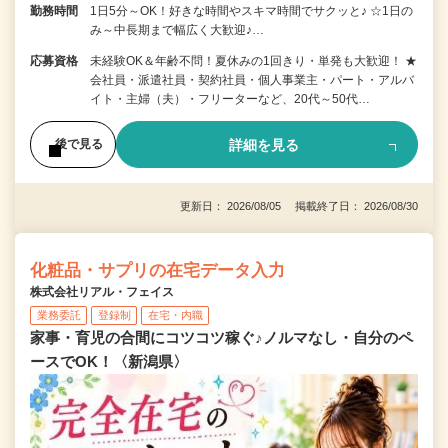
勤務時間
1日5分～OK！好きな時間やスキマ時間でサクッと♪ ☆1日の
み～中長期まで幅広く大歓迎♪…
応募資格
未経験OK＆年齢不問！夏休みの1回きり・単発も大歓迎！ ★
会社員・派遣社員・契約社員・個人事業主・パート・アルバ
イト・主婦（夫）・フリーターなど、20代～50代…
詳細を見る
後で見る
更新日： 2026/08/05 掲載終了日： 2026/08/30
化粧品・サプリの在宅データ入力
株式会社リアル・フェイス
業務委託
登録制
在宅・内職
家事・育児の合間にコツコツ稼ぐ♪ノルマなし・自分のペ
ースでOK！〈新潟県〉