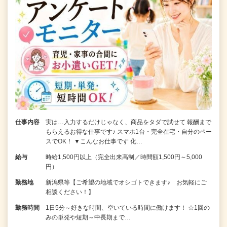
仕事内容
実は…入力するだけじゃなく、商品をタダで試せて 報酬まで
もらえるお得な仕事です♪ スマホ1台・完全在宅・自分のペー
スでOK！ ▼こんなお仕事です 化…
給与
時給1,500円以上（完全出来高制／時間額1,500円～5,000
円）
勤務地
新潟県等【ご希望の地域でオシゴトできます♪ お気軽にご
相談ください！】
勤務時間
1日5分～好きな時間、空いている時間に働けます！ ☆1回の
みの単発や短期～中長期まで…