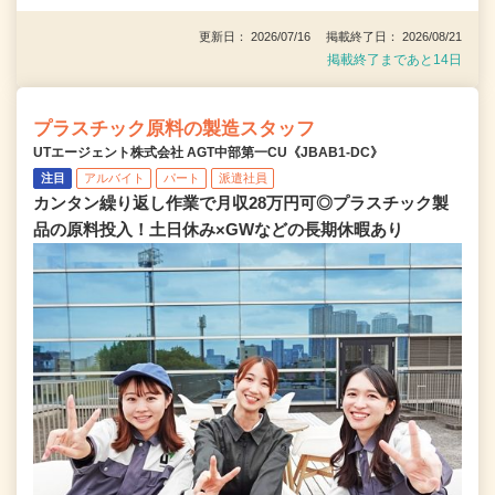
更新日： 2026/07/16 掲載終了日： 2026/08/21
掲載終了まであと14日
プラスチック原料の製造スタッフ
UTエージェント株式会社 AGT中部第一CU《JBAB1-DC》
注目
アルバイト
パート
派遣社員
カンタン繰り返し作業で月収28万円可◎プラスチック製
品の原料投入！土日休み×GWなどの長期休暇あり