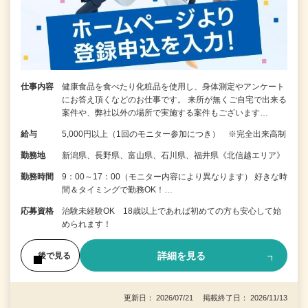
仕事内容
健康食品を食べたり化粧品を使用し、身体測定やアンケート
にお答え頂くなどのお仕事です。 来所が無くご自宅で出来る
案件や、弊社以外の場所で実施する案件もございます…
給与
5,000円以上（1回のモニター参加につき） ※完全出来高制
勤務地
新潟県、長野県、富山県、石川県、福井県《北信越エリア》
勤務時間
9：00～17：00（モニター内容により異なります） 好きな時
間＆タイミングで勤務OK！…
応募資格
治験未経験OK 18歳以上であれば初めての方も安心して始
められます！
詳細を見る
後で見る
更新日： 2026/07/21 掲載終了日： 2026/11/13