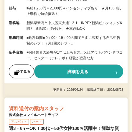
給与
時給1,250円～2,000円＋インセンティブあり ★月150H以
上勤務で時給優遇！
勤務地
新潟県新潟市中央区東大通1-3-1 INPEX新潟ビルディング6
階 /「新潟駅」徒歩2分 ★車通勤OK
勤務時間
■勤務時間■ 9：00～19：00の間で自由に調整する自己申告
制のシフト（月1回のシフト…
応募資格
■保険業界の経験が1年以上ある方、又はアウトバウンド型コ
ールセンター（テレアポ）経験が豊富な方
詳細を見る
後で見る
更新日： 2026/07/24 掲載終了日： 2026/08/23
資料送付の案内スタッフ
株式会社スマイルハートライフ
アルバイト
パート
週3・6h～OK！30代～50代女性100％活躍中！簡単な資