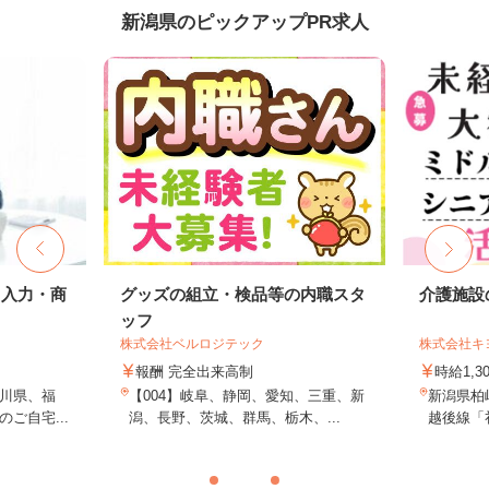
新潟県のピックアップPR求人
タ入力・商
グッズの組立・検品等の内職スタ
介護施設
ッフ
株式会社ベルロジテック
株式会社キ
報酬 完全出来高制
時給1,3
川県、福
【004】岐阜、静岡、愛知、三重、新
新潟県柏崎
ご自宅...
潟、長野、茨城、群馬、栃木、...
越後線「礼