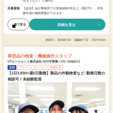
00までなど） ◎週4日…
応募資格
【必須】会計事務所での実務経験3年以上（累計可）、申告
書作成の補助業務ができる方
詳細を見る
後で見る
更新日： 2026/07/14 掲載終了日： 2027/04/23
車部品の検査・機械操作スタッフ
UTエージェント株式会社 AGT中部第一CU《Jbld1C》
注目
アルバイト
パート
派遣社員
【1日3.83H×週5日勤務】製品の外観検査など♪勤務日数の
相談可！未経験歓迎