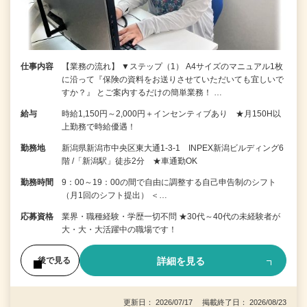
仕事内容
【業務の流れ】 ▼ステップ（1） A4サイズのマニュアル1枚
に沿って『保険の資料をお送りさせていただいても宜しいで
すか？』 とご案内するだけの簡単業務！ …
給与
時給1,150円～2,000円＋インセンティブあり ★月150H以
上勤務で時給優遇！
勤務地
新潟県新潟市中央区東大通1-3-1 INPEX新潟ビルディング6
階 /「新潟駅」徒歩2分 ★車通勤OK
勤務時間
9：00～19：00の間で自由に調整する自己申告制のシフト
（月1回のシフト提出） ＜…
応募資格
業界・職種経験・学歴一切不問 ★30代～40代の未経験者が
大・大・大活躍中の職場です！
詳細を見る
後で見る
更新日： 2026/07/17 掲載終了日： 2026/08/23