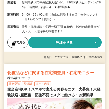
勤務地
新潟県新潟市中央区東大通1-3-1 INPEX新潟ビルディング6
階 /「新潟駅」徒歩2分 ★車通勤OK
勤務時間
9：00～19：00の間で自由に調整する自己申告制のシフト
（月1回のシフト提出） ＜…
応募資格
業界・職種経験・学歴一切不問 ★30代～50代の未経験者が
大・大・大活躍中の職場です！
詳細を見る
後で見る
更新日： 2026/07/17 掲載終了日： 2026/08/23
化粧品などに関する在宅調査員・在宅モニター
株式会社ビサーチ
業務委託
登録制
在宅・内職
完全在宅OK！スマホで出来る美容モニター大募集！未経
験歓迎♪履歴書・面接不要でスグに働ける！@新潟県