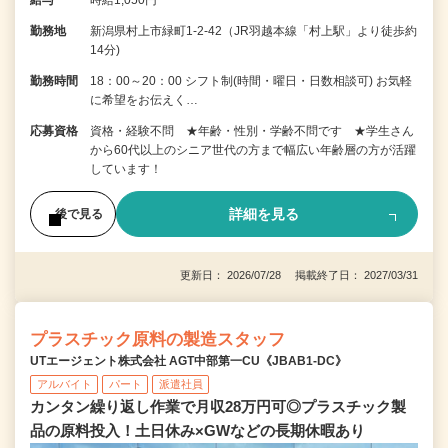
勤務地
新潟県村上市緑町1-2-42（JR羽越本線「村上駅」より徒歩約
14分)
勤務時間
18：00～20：00 シフト制(時間・曜日・日数相談可) お気軽
に希望をお伝えく…
応募資格
資格・経験不問 ★年齢・性別・学齢不問です ★学生さん
から60代以上のシニア世代の方まで幅広い年齢層の方が活躍
しています！
詳細を見る
後で見る
更新日： 2026/07/28 掲載終了日： 2027/03/31
プラスチック原料の製造スタッフ
UTエージェント株式会社 AGT中部第一CU《JBAB1-DC》
アルバイト
パート
派遣社員
カンタン繰り返し作業で月収28万円可◎プラスチック製
品の原料投入！土日休み×GWなどの長期休暇あり