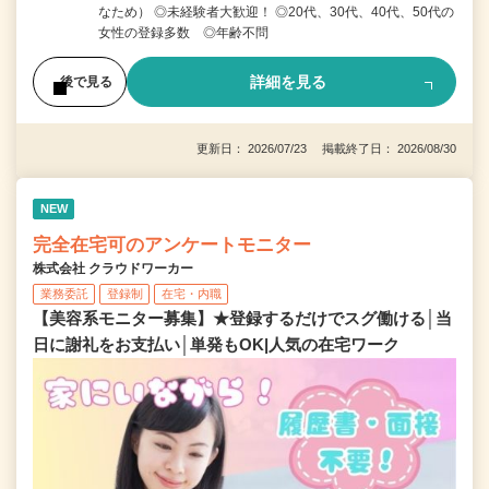
なため） ◎未経験者大歓迎！ ◎20代、30代、40代、50代の
女性の登録多数 ◎年齢不問
詳細を見る
後で見る
更新日： 2026/07/23 掲載終了日： 2026/08/30
NEW
完全在宅可のアンケートモニター
株式会社 クラウドワーカー
業務委託
登録制
在宅・内職
【美容系モニター募集】★登録するだけでスグ働ける│当
日に謝礼をお支払い│単発もOK|人気の在宅ワーク