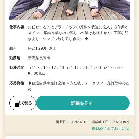
仕事内容
お任せするのはプラスチックの原料を装置に投入する作業が
メイン！ 単純作業なので難しい作業はありません♪ 丁寧な研
修あり！シンプル繰り返し作業☆ ◆…
給与
時給1,290円以上
勤務地
新潟県長岡市
勤務時間
（1）8：10～17：10 （2）16：00～1：00 （3）0：00～
9：00 勤…
応募資格
◆普通自動車免許必須 ※入社後フォークリフト免許取得のた
め
詳細を見る
後で見る
更新日： 2026/07/16 掲載終了日： 2026/08/21
掲載終了まであと14日