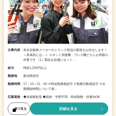
仕事内容
有名自動車メーカーのトラック部品の製造をお任せします！
＜具体的には…＞ スポット溶接機・プレス機どちらも同様の
作業です （1）製品を設備にセット …
給与
時給1,200円以上
勤務地
新潟県燕市
勤務時間
17：10～21：00 ※時短勤務相談可 ※勤務日数相談可 ※出
勤開始時間について相…
応募資格
◆未経験歓迎 ◆資格・学歴不問、時短勤務・扶養内OK
詳細を見る
後で見る