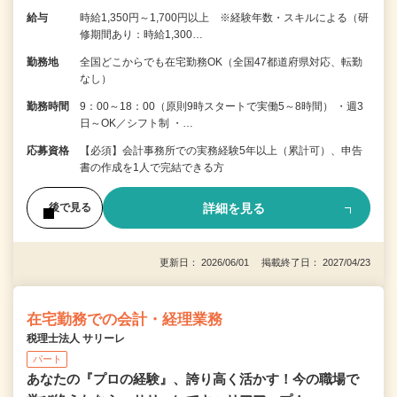
給与
時給1,350円～1,700円以上 ※経験年数・スキルによる（研
修期間あり：時給1,300…
勤務地
全国どこからでも在宅勤務OK（全国47都道府県対応、転勤
なし）
勤務時間
9：00～18：00（原則9時スタートで実働5～8時間） ・週3
日～OK／シフト制 ・…
応募資格
【必須】会計事務所での実務経験5年以上（累計可）、申告
書の作成を1人で完結できる方
詳細を見る
後で見る
更新日： 2026/06/01 掲載終了日： 2027/04/23
在宅勤務での会計・経理業務
税理士法人 サリーレ
パート
あなたの『プロの経験』、誇り高く活かす！今の職場で