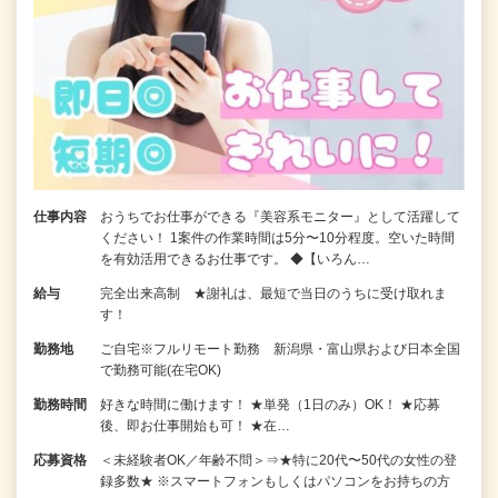
仕事内容
おうちでお仕事ができる『美容系モニター』として活躍して
ください！ 1案件の作業時間は5分〜10分程度。空いた時間
を有効活用できるお仕事です。 ◆【いろん…
給与
完全出来高制 ★謝礼は、最短で当日のうちに受け取れま
す！
勤務地
ご自宅※フルリモート勤務 新潟県・富山県および日本全国
で勤務可能(在宅OK)
勤務時間
好きな時間に働けます！ ★単発（1日のみ）OK！ ★応募
後、即お仕事開始も可！ ★在…
応募資格
＜未経験者OK／年齢不問＞⇒★特に20代〜50代の女性の登
録多数★ ※スマートフォンもしくはパソコンをお持ちの方