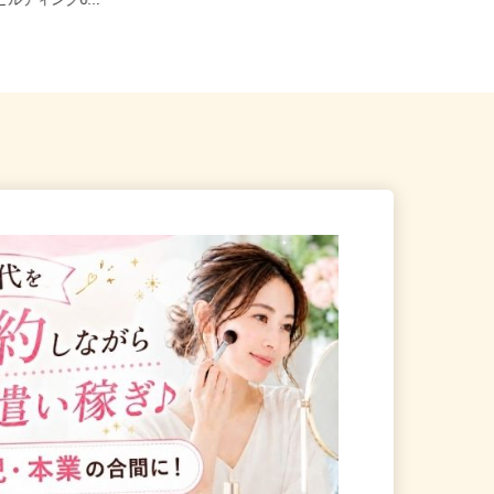
潟市中央区東大通1-3-1 IN
新潟県新潟市北区松浜東町2-1-39
潟ビルディング6...
（新潟交通バス「松浜」停留所...