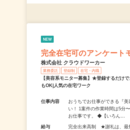
◎年齢不問
NEW
完全在宅可のアンケート
株式会社 クラウドワーカー
業務委託
登録制
在宅・内職
【美容系モニター募集】★登録するだけで
もOK|人気の在宅ワーク
仕事内容
おうちでお仕事ができる『
い！ 1案件の作業時間は5