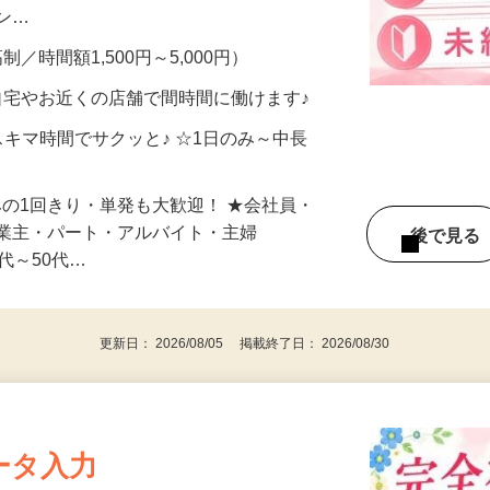
、美容モニターで解決できます♪ 気になる
メン…
制／時間額1,500円～5,000円）
自宅やお近くの店舗で間時間に働けます♪
スキマ時間でサクッと♪ ☆1日のみ～中長
みの1回きり・単発も大歓迎！ ★会社員・
事業主・パート・アルバイト・主婦
後で見
代～50代…
更新日： 2026/08/05 掲載終了日： 2026/08/30