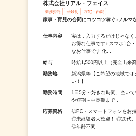
化粧品・サプリの在宅デ
株式会社リアル・フェイス
業務委託
登録制
在宅・内職
家事・育児の合間にコツコツ稼ぐ♪ノルマ
仕事内容
実は…入力するだけじゃなく
お得な仕事です♪ スマホ1台
なお仕事です 化…
給与
時給1,500円以上（完全出来高
勤務地
新潟県等【ご希望の地域でオ
い！】
勤務時間
1日5分～好きな時間、空い
や短期～中長期まで…
応募資格
◎PC・スマートフォンをお
◎未経験者大歓迎！ ◎20代