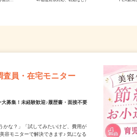
-1-39
全国どこからでも在宅勤務OK（全国
新潟県新
留所...
47都道府県対応、転勤なし）
PEX新
調査員・在宅モニター
ー大募集！未経験歓迎♪履歴書・面接不要
合うかな？」「試してみたいけど、費用が