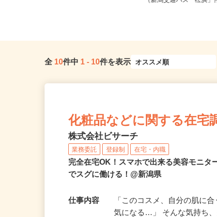
新潟県新潟市中央区東大通1-3-1 IN
新潟県新潟市北区松浜東町2
PEX新潟ビルディング6...
（新潟交通バス「松浜」停
全
10
件中
1
-
10
件を表示
化粧品などに関する在宅
株式会社ビサーチ
業務委託
登録制
在宅・内職
完全在宅OK！スマホで出来る美容モニタ
でスグに働ける！@新潟県
仕事内容
「このコスメ、自分の肌に