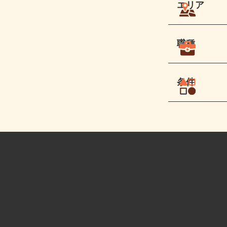
エリア
職種
条件