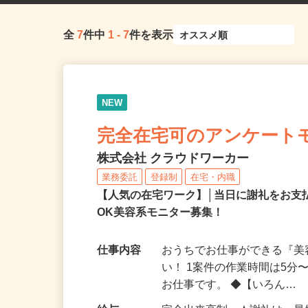
全
7
件中
1
-
7
件を表示
NEW
完全在宅可のアンケート
株式会社 クラウドワーカー
業務委託
登録制
在宅・内職
【人気の在宅ワーク】│当日に謝礼をお支
OK美容系モニター募集！
仕事内容
おうちでお仕事ができる『
い！ 1案件の作業時間は5
お仕事です。 ◆【いろん…