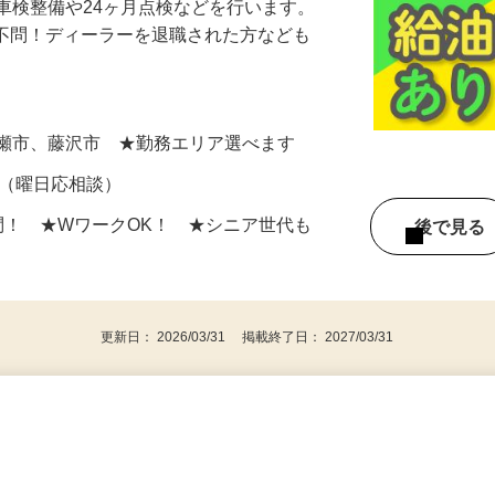
車検整備や24ヶ月点検などを行います。
齢不問！ディーラーを退職された方なども
…
綾瀬市、藤沢市 ★勤務エリア選べます
～OK（曜日応相談）
問！ ★WワークOK！ ★シニア世代も
後で見
更新日： 2026/03/31 掲載終了日： 2027/03/31