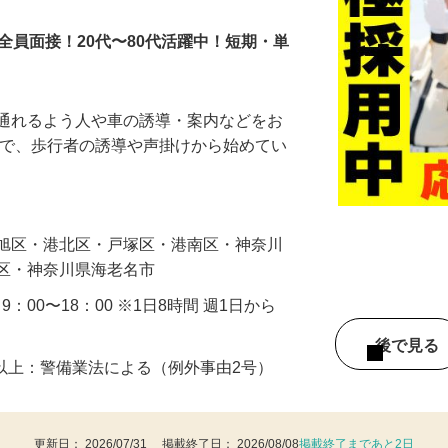
サービス 横浜支社（駐車場）
全員面接！20代〜80代活躍中！短期・単
に通れるよう人や車の誘導・案内などをお
まで、歩行者の誘導や声掛けから始めてい
…
・旭区・港北区・戸塚区・港南区・神奈川
見区・神奈川県海老名市
・9：00〜18：00 ※1日8時間 週1日から
後で見
8歳以上：警備業法による（例外事由2号）