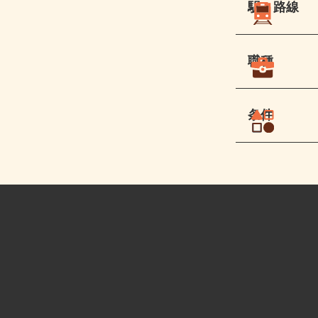
駅・路線
職種
条件