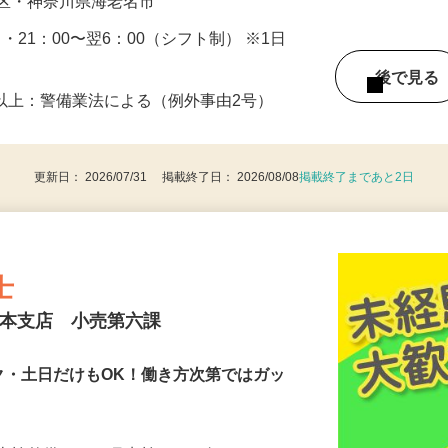
・旭区・港北区・戸塚区・港南区・神奈川
見区・神奈川県海老名市
0 ・21：00〜翌6：00（シフト制） ※1日
後で見
8歳以上：警備業法による（例外事由2号）
更新日： 2026/07/31 掲載終了日： 2026/08/08
掲載終了まであと2日
士
日本支店 小売第六課
ワーク・土日だけもOK！働き方次第ではガッ