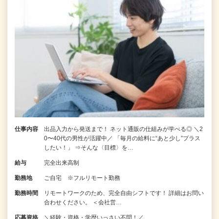
仕事内容
出品入力から発送まで！ ネット通販の仕組みが学べる◎ ＼2
0〜40代の男性が活躍中／ 「毎月の給料に“あと少し”プラス
したい！」 ⇒そんな〈目標〉を…
給与
完全出来高制
勤務地
ご自宅 ※フルリモート勤務
勤務時間
リモートワークのため、完全自由シフトです！ 詳細はお問い
合わせください。 ＜会社営…
応募資格
＼経験・資格・学歴いっさい不問！／