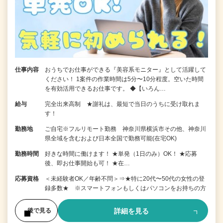
仕事内容
おうちでお仕事ができる『美容系モニター』として活躍して
ください！ 1案件の作業時間は5分〜10分程度。空いた時間
を有効活用できるお仕事です。 ◆【いろん…
給与
完全出来高制 ★謝礼は、最短で当日のうちに受け取れま
す！
勤務地
ご自宅※フルリモート勤務 神奈川県横浜市その他、神奈川
県全域を含むおよび日本全国で勤務可能(在宅OK)
勤務時間
好きな時間に働けます！ ★単発（1日のみ）OK！ ★応募
後、即お仕事開始も可！ ★在…
応募資格
＜未経験者OK／年齢不問＞⇒★特に20代〜50代の女性の登
録多数★ ※スマートフォンもしくはパソコンをお持ちの方
詳細を見る
後で見る