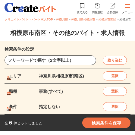
後で見る
閲覧履歴
会員登録
メニュー
クリエイトバイト・パート求人TOP
＞
神奈川県
＞
神奈川県相模原市
＞
相模原市南区
＞
相模原市南
相模原市南区・その他のバイト・求人情報
検索条件の設定
絞り込む
エリア
神奈川県相模原市(南区)
選択
職種
事務(すべて)
選択
条件
指定しない
選択
6
検索条件を保存
全
件ヒットしました