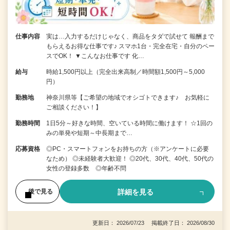
仕事内容
実は…入力するだけじゃなく、商品をタダで試せて 報酬まで
もらえるお得な仕事です♪ スマホ1台・完全在宅・自分のペー
スでOK！ ▼こんなお仕事です 化…
給与
時給1,500円以上（完全出来高制／時間額1,500円～5,000
円）
勤務地
神奈川県等【ご希望の地域でオシゴトできます♪ お気軽に
ご相談ください！】
勤務時間
1日5分～好きな時間、空いている時間に働けます！ ☆1回の
みの単発や短期～中長期まで…
応募資格
◎PC・スマートフォンをお持ちの方（※アンケートに必要
なため） ◎未経験者大歓迎！ ◎20代、30代、40代、50代の
女性の登録多数 ◎年齢不問
詳細を見る
後で見る
更新日： 2026/07/23 掲載終了日： 2026/08/30