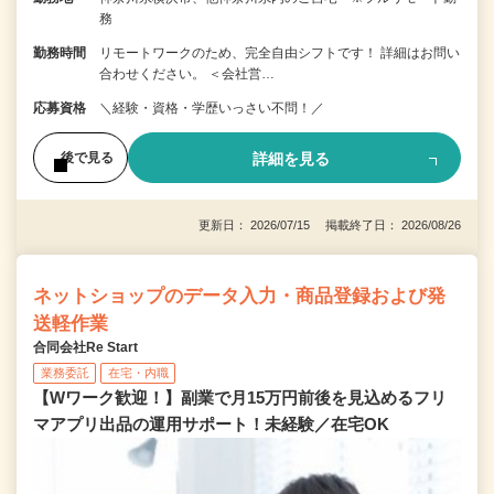
務
勤務時間
リモートワークのため、完全自由シフトです！ 詳細はお問い
合わせください。 ＜会社営…
応募資格
＼経験・資格・学歴いっさい不問！／
詳細を見る
後で見る
更新日： 2026/07/15 掲載終了日： 2026/08/26
ネットショップのデータ入力・商品登録および発
送軽作業
合同会社Re Start
業務委託
在宅・内職
【Wワーク歓迎！】副業で月15万円前後を見込めるフリ
マアプリ出品の運用サポート！未経験／在宅OK