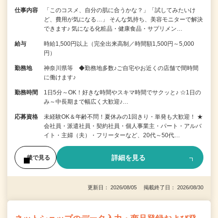
仕事内容
「このコスメ、自分の肌に合うかな？」「試してみたいけ
ど、費用が気になる…」 そんな気持ち、美容モニターで解決
できます♪ 気になる化粧品・健康食品・サプリメン…
給与
時給1,500円以上（完全出来高制／時間額1,500円～5,000
円）
勤務地
神奈川県等 ◆勤務地多数♪ご自宅やお近くの店舗で間時間
に働けます♪
勤務時間
1日5分～OK！好きな時間やスキマ時間でサクッと♪ ☆1日の
み～中長期まで幅広く大歓迎♪…
応募資格
未経験OK＆年齢不問！夏休みの1回きり・単発も大歓迎！ ★
会社員・派遣社員・契約社員・個人事業主・パート・アルバ
イト・主婦（夫）・フリーターなど、20代～50代…
詳細を見る
後で見る
更新日： 2026/08/05 掲載終了日： 2026/08/30