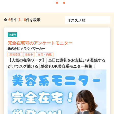
6
1
-
6
全
件中
件を表示
NEW
完全在宅可のアンケートモニター
株式会社 クラウドワーカー
業務委託
登録制
在宅・内職
【人気の在宅ワーク】│当日に謝礼をお支払い★登録する
だけでスグ働ける│単発もOK美容系モニター募集！