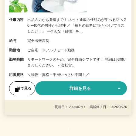
仕事内容
出品入力から発送まで！ ネット通販の仕組みが学べる◎ ＼2
0〜40代の男性が活躍中／ 「毎月の給料に“あと少し”プラス
したい！」 ⇒そんな〈目標〉を…
給与
完全出来高制
勤務地
ご自宅 ※フルリモート勤務
勤務時間
リモートワークのため、完全自由シフトです！ 詳細はお問い
合わせください。 ＜会社営…
応募資格
＼経験・資格・学歴いっさい不問！／
詳細を見る
後で見る
更新日： 2026/07/17 掲載終了日： 2026/08/26
1