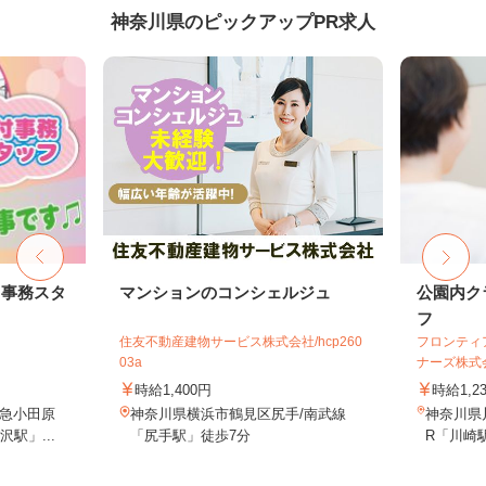
神奈川県のピックアップPR求人
・事務スタ
マンションのコンシェルジュ
公園内ク
フ
住友不動産建物サービス株式会社/hcp260
フロンティ
03a
ナーズ株式
時給1,400円
時給1,2
急小田原
神奈川県横浜市鶴見区尻手/南武線
神奈川県川
駅」...
「尻手駅」徒歩7分
R「川崎駅