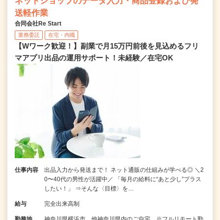
ネットショップのデータ入力・商品登録および発
送軽作業
合同会社Re Start
業務委託
在宅・内職
【Wワーク歓迎！】副業で月15万円前後を見込めるフリ
マアプリ出品の運用サポート！未経験／在宅OK
仕事内容
出品入力から発送まで！ ネット通販の仕組みが学べる◎ ＼2
0〜40代の男性が活躍中／ 「毎月の給料に“あと少し”プラス
したい！」 ⇒そんな〈目標〉を…
給与
完全出来高制
勤務地
神奈川県横浜市、他神奈川県内のご自宅 ※フルリモート勤