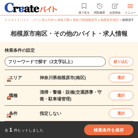
後で見る
閲覧履歴
会員登録
メニュー
クリエイトバイト・パート求人TOP
＞
神奈川県
＞
神奈川県相模原市
＞
相模原市南区
＞
相模原市南
相模原市南区・その他のバイト・求人情報
検索条件の設定
絞り込む
エリア
神奈川県相模原市(南区)
選択
清掃・警備・設備(交通誘導・守
職種
選択
衛・駐車場管理)
条件
指定しない
選択
1
検索条件を保存
全
件ヒットしました