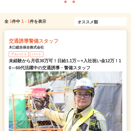
1
1
-
1
全
件中
件を表示
交通誘導警備スタッフ
木口総合保全株式会社
アルバイト
パート
未経験から月収30万可！日給1.1万～+入社祝い金12万！1
0～60代活躍中の交通誘導・警備スタッフ