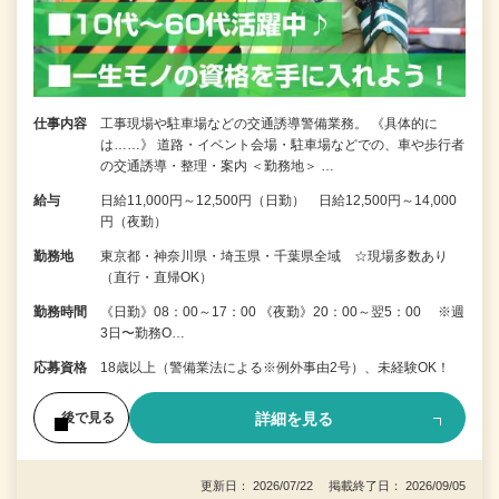
仕事内容
工事現場や駐車場などの交通誘導警備業務。 《具体的に
は……》 道路・イベント会場・駐車場などでの、車や歩行者
の交通誘導・整理・案内 ＜勤務地＞ …
給与
日給11,000円～12,500円（日勤） 日給12,500円～14,000
円（夜勤）
勤務地
東京都・神奈川県・埼玉県・千葉県全域 ☆現場多数あり
（直行・直帰OK）
勤務時間
《日勤》08：00～17：00 《夜勤》20：00～翌5：00 ※週
3日〜勤務O…
応募資格
18歳以上（警備業法による※例外事由2号）、未経験OK！
詳細を見る
後で見る
更新日： 2026/07/22 掲載終了日： 2026/09/05