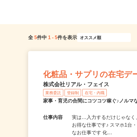
「戸塚駅」すぐ）
区...
全
5
件中
1
-
5
件を表示
化粧品・サプリの在宅デ
株式会社リアル・フェイス
業務委託
登録制
在宅・内職
家事・育児の合間にコツコツ稼ぐ♪ノルマ
仕事内容
実は…入力するだけじゃなく
お得な仕事です♪ スマホ1台