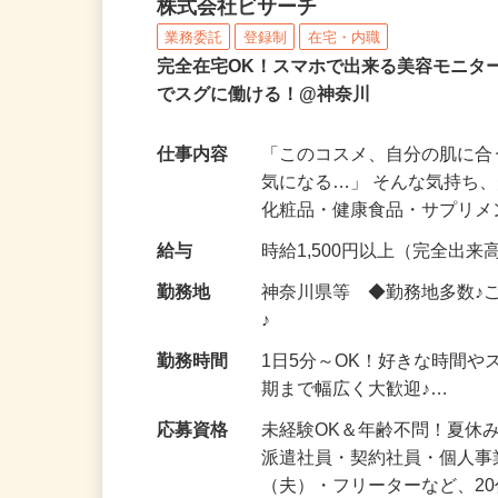
化粧品などに関する在宅
株式会社ビサーチ
業務委託
登録制
在宅・内職
完全在宅OK！スマホで出来る美容モニタ
でスグに働ける！@神奈川
仕事内容
「このコスメ、自分の肌に
気になる…」 そんな気持ち
化粧品・健康食品・サプリ
給与
時給1,500円以上（完全出来高
勤務地
神奈川県等 ◆勤務地多数♪
♪
勤務時間
1日5分～OK！好きな時間や
期まで幅広く大歓迎♪…
応募資格
未経験OK＆年齢不問！夏休