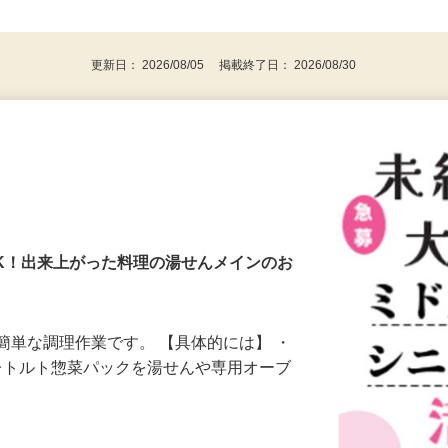
事業主・パート・アルバイト・主婦
後で見
代～50代…
更新日： 2026/08/05 掲載終了日： 2026/08/30
K！出来上がった料理の湯せんメインのお
簡単な調理作業です。 【具体的には】 ・
・レトルト惣菜パックを湯せんや専用オーブ