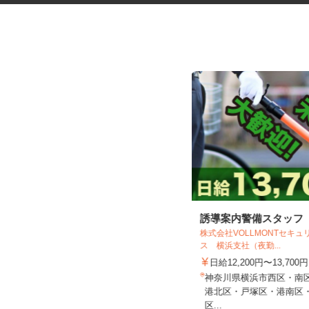
商業施設の清掃スタッフ
誘導案内警備スタッフ
株式会社VOLLMONTセキ
ス 横浜支社（夜勤...
株式会社東海ビルメンテナス 相模原営
業所
日給12,200円〜13,700
時給1,250円～1,562円
神奈川県横浜市西区・南
神奈川県横浜市戸塚区戸塚町（JR
港北区・戸塚区・港南区