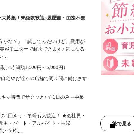
調査員・在宅モニター
ー大募集！未経験歓迎♪履歴書・面接不要
合うかな？」「試してみたいけど、費用が
、美容モニターで解決できます♪ 気になる
メン…
制／時間額1,500円～5,000円）
ご自宅やお近くの店舗で間時間に働けます
スキマ時間でサクッと♪ ☆1日のみ～中長
みの1回きり・単発も大歓迎！ ★会社員・