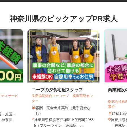
神奈川県のピックアップPR求人
コープの夕食宅配スタッフ
商業施
ュリティサービ
生活協同組合ユーコープ 横浜西部セン
ター
株式会社
業所
円
報酬 完全出来高制（元手資金な
し）
時給1,
区・旭区・
・神奈川
神奈川県横浜市戸塚区上矢部町2083-
神奈川