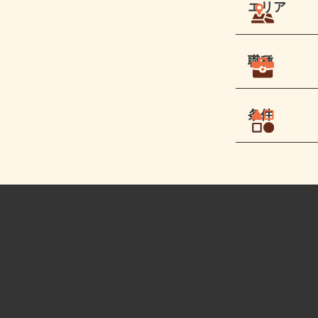
エリア
職種
条件