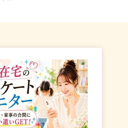
駅」すぐ）
区...