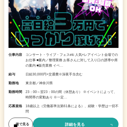
仕事内容
コンサート・ライブ・フェスetc 人気×レアイベント会場での
お仕事 ■案内／整理業務 お客さんに対して入り口の誘導や席
の案内 ■販売業務 イベ…
給与
日給30,000円+交通費※深夜手当含む
勤務地
東京都／神奈川県
勤務時間
23：00～翌23：00の間（休憩あり） ※イベントによって、
時間帯の変動あり ※一定…
応募資格
18歳以上（労働基準法第61条による）、経験・学歴は一切不
問
詳細を見る
後で見る