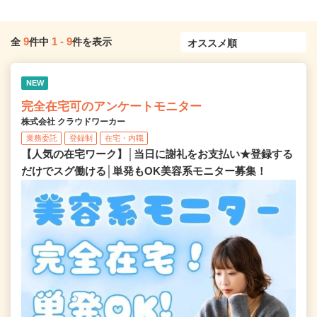
9
1
-
9
全
件中
件を表示
NEW
完全在宅可のアンケートモニター
株式会社 クラウドワーカー
業務委託
登録制
在宅・内職
【人気の在宅ワーク】│当日に謝礼をお支払い★登録する
だけでスグ働ける│単発もOK美容系モニター募集！