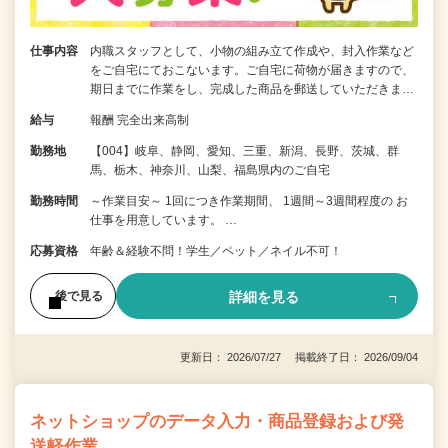
仕事内容
内職スタッフとして、小物の組み立て作成や、封入作業など
をご自宅にておこないます。ご自宅に荷物が届きますので、
期日までに作業をし、完成した商品を郵送していただきま…
給与
報酬 完全出来高制
勤務地
【004】岐阜、静岡、愛知、三重、新潟、長野、茨城、群
馬、栃木、神奈川、山梨、福島県内のご自宅
勤務時間
～作業目安～ 1回につき作業期間、 1週間～3週間程度の お
仕事を用意しています。 …
応募資格
年齢＆経験不問！学生／ペット／ネイル不可！
詳細を見る
後で見る
更新日： 2026/07/27 掲載終了日： 2026/09/04
ネットショップのデータ入力・商品登録および発
送軽作業