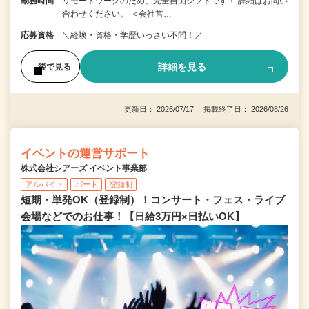
勤務時間
リモートワークのため、完全自由シフトです！ 詳細はお問い
合わせください。 ＜会社営…
応募資格
＼経験・資格・学歴いっさい不問！／
詳細を見る
後で見る
更新日： 2026/07/17 掲載終了日： 2026/08/26
イベントの運営サポート
株式会社シアーズ イベント事業部
アルバイト
パート
登録制
短期・単発OK（登録制）！コンサート・フェス・ライブ
会場などでのお仕事！【日給3万円×日払いOK】