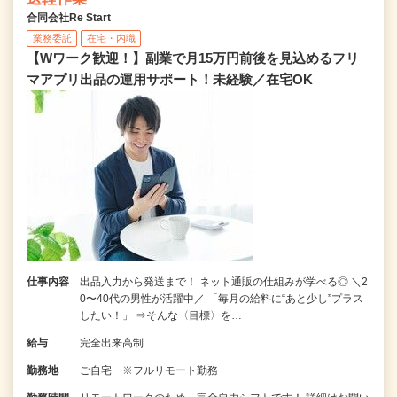
合同会社Re Start
業務委託
在宅・内職
【Wワーク歓迎！】副業で月15万円前後を見込めるフリ
マアプリ出品の運用サポート！未経験／在宅OK
仕事内容
出品入力から発送まで！ ネット通販の仕組みが学べる◎ ＼2
0〜40代の男性が活躍中／ 「毎月の給料に“あと少し”プラス
したい！」 ⇒そんな〈目標〉を…
給与
完全出来高制
勤務地
ご自宅 ※フルリモート勤務