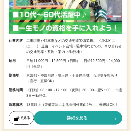
仕事内容
工事現場や駐車場などの交通誘導警備業務。 《具体的に
は……》 道路・イベント会場・駐車場などでの、車や歩行者
の交通誘導・整理・案内 ＜勤務地＞ …
給与
日給11,000円～12,500円（日勤） 日給12,500円～14,000
円（夜勤）
勤務地
東京都・神奈川県・埼玉県・千葉県全域 ☆現場多数あり
（直行・直帰OK）
勤務時間
《日勤》08：00～17：00 《夜勤》20：00～翌5：00 ※週
3日〜勤務O…
応募資格
18歳以上（警備業法による※例外事由2号）、未経験OK！
詳細を見る
後で見る