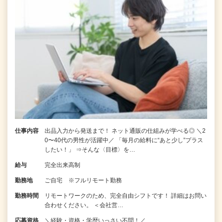
仕事内容
出品入力から発送まで！ ネット通販の仕組みが学べる◎ ＼2
0〜40代の男性が活躍中／ 「毎月の給料に“あと少し”プラス
したい！」 ⇒そんな〈目標〉を…
給与
完全出来高制
勤務地
ご自宅 ※フルリモート勤務
勤務時間
リモートワークのため、完全自由シフトです！ 詳細はお問い
合わせください。 ＜会社営…
応募資格
＼経験・資格・学歴いっさい不問！／