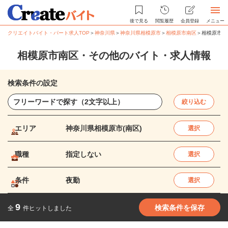
後で見る
閲覧履歴
会員登録
メニュー
クリエイトバイト・パート求人TOP
＞
神奈川県
＞
神奈川県相模原市
＞
相模原市南区
＞
相模原市南
相模原市南区・その他のバイト・求人情報
検索条件の設定
絞り込む
エリア
神奈川県相模原市(南区)
選択
職種
指定しない
選択
条件
夜勤
選択
9
検索条件を保存
全
件ヒットしました