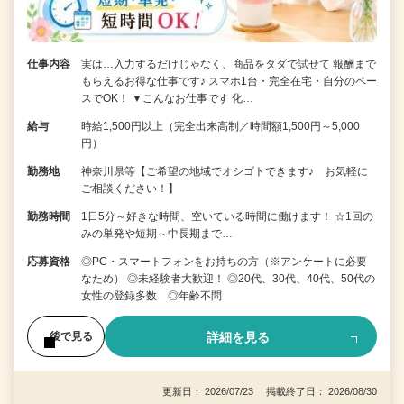
仕事内容
実は…入力するだけじゃなく、商品をタダで試せて 報酬まで
もらえるお得な仕事です♪ スマホ1台・完全在宅・自分のペー
スでOK！ ▼こんなお仕事です 化…
給与
時給1,500円以上（完全出来高制／時間額1,500円～5,000
円）
勤務地
神奈川県等【ご希望の地域でオシゴトできます♪ お気軽に
ご相談ください！】
勤務時間
1日5分～好きな時間、空いている時間に働けます！ ☆1回の
みの単発や短期～中長期まで…
応募資格
◎PC・スマートフォンをお持ちの方（※アンケートに必要
なため） ◎未経験者大歓迎！ ◎20代、30代、40代、50代の
女性の登録多数 ◎年齢不問
詳細を見る
後で見る
更新日： 2026/07/23 掲載終了日： 2026/08/30