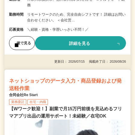
務
勤務時間
リモートワークのため、完全自由シフトです！ 詳細はお問い
合わせください。 ＜会社営…
応募資格
＼経験・資格・学歴いっさい不問！／
詳細を見る
後で見る
更新日： 2026/07/15 掲載終了日： 2026/08/26
ネットショップのデータ入力・商品登録および発
送軽作業
合同会社Re Start
業務委託
在宅・内職
【Wワーク歓迎！】副業で月15万円前後を見込めるフリ
マアプリ出品の運用サポート！未経験／在宅OK