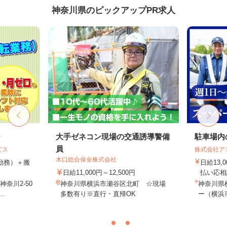
神奈川県のピックアップPR求人
ー
大手ゼネコン現場の交通誘導警備
駐車場内
員
ビス
株式会社ア
木口総合保全株式会社
（1勤務）＋搬
日給13,
日給11,000円～12,500円
払い応相
奈川2-50
神奈川県横浜市瀬谷区北町 ☆現場
神奈川県
.
多数有り※直行・直帰OK
ー（横浜