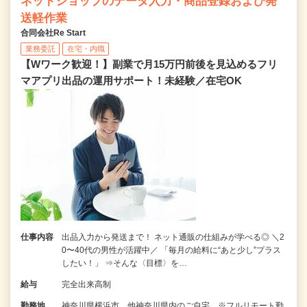
ネットショップのデータ入力・商品登録および発
送軽作業
合同会社Re Start
業務委託
在宅・内職
【Wワーク歓迎！】副業で月15万円前後を見込めるフリ
マアプリ出品の運用サポート！未経験／在宅OK
仕事内容
出品入力から発送まで！ ネット通販の仕組みが学べる◎ ＼2
0〜40代の男性が活躍中／ 「毎月の給料に“あと少し”プラス
したい！」 ⇒そんな〈目標〉を…
給与
完全出来高制
勤務地
神奈川県横浜市、他神奈川県内のご自宅 ※フルリモート勤