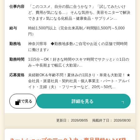
仕事内容
「このコスメ、自分の肌に合うかな？」「試してみたいけ
ど、費用が気になる…」 そんな気持ち、美容モニターで解決
できます♪ 気になる化粧品・健康食品・サプリメン…
給与
時給1,500円以上（完全出来高制／時間額1,500円～5,000
円）
勤務地
神奈川県等 ◆勤務地多数♪ご自宅やお近くの店舗で間時間
に働けます♪
勤務時間
1日5分～OK！好きな時間やスキマ時間でサクッと♪ ☆1日の
み～中長期まで幅広く大歓迎♪…
応募資格
未経験OK＆年齢不問！夏休みの1回きり・単発も大歓迎！ ★
会社員・派遣社員・契約社員・個人事業主・パート・アルバ
イト・主婦（夫）・フリーターなど、20代～50代…
詳細を見る
後で見る
更新日： 2026/08/05 掲載終了日： 2026/08/30