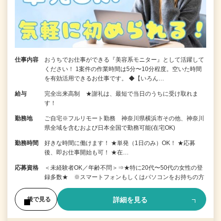
仕事内容
おうちでお仕事ができる『美容系モニター』として活躍して
ください！ 1案件の作業時間は5分〜10分程度。空いた時間
を有効活用できるお仕事です。 ◆【いろん…
給与
完全出来高制 ★謝礼は、最短で当日のうちに受け取れま
す！
勤務地
ご自宅※フルリモート勤務 神奈川県横浜市その他、神奈川
県全域を含むおよび日本全国で勤務可能(在宅OK)
勤務時間
好きな時間に働けます！ ★単発（1日のみ）OK！ ★応募
後、即お仕事開始も可！ ★在…
応募資格
＜未経験者OK／年齢不問＞⇒★特に20代〜50代の女性の登
録多数★ ※スマートフォンもしくはパソコンをお持ちの方
詳細を見る
後で見る