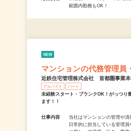
（例） ・…
応募資格
未経験OK！20代～40代の
範囲内勤務もOK！
NEW
マンションの代務管理員
近鉄住宅管理株式会社 首都圏事業
アルバイト
パート
未経験スタート・ブランクOK！がっつり
ます！！