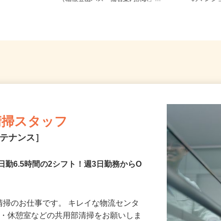
（箱根登山バス「仙石案内所駅」...
のマン
部清掃スタッフ
ンテナンス］
と日勤6.5時間の2シフト！週3日勤務からO
の清掃のお仕事です。 キレイな物流センタ