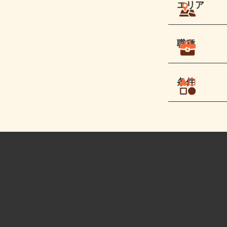
エリア
職種
条件