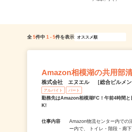
のマンション（各線「武蔵小杉駅...
「戸塚駅」すぐ）
全
5
件中
1
-
5
件を表示
Amazon相模湖の共用
株式会社 エヌエル ［総合ビルメ
アルバイト
パート
勤務先はAmazon相模湖FC！午前4時間
K!
仕事内容
Amazon物流センター内で