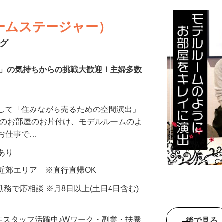
ームステージャー）
ング
き」の気持ちからの挑戦大歓迎！主婦多数
として「住みながら売るための空間演出」
様のお部屋のお片付け、モデルルームのよ
るお仕事で…
当あり
近郊エリア ※直行直帰OK
6H勤務で応相談 ※月8日以上(土日4日含む)