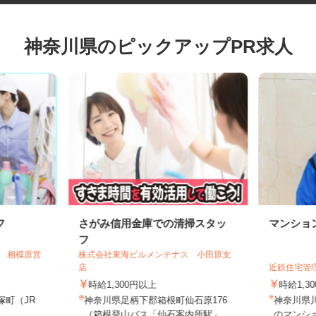
神奈川県のピックアップPR求人
フ
さがみ信用金庫での清掃スタッ
マンシ
フ
ス 相模原営
株式会社東海ビルメンテナス 小田原支
店
近鉄住宅
時給1,300円以上
時給1
塚町（JR
神奈川県足柄下郡箱根町仙石原176
神奈川