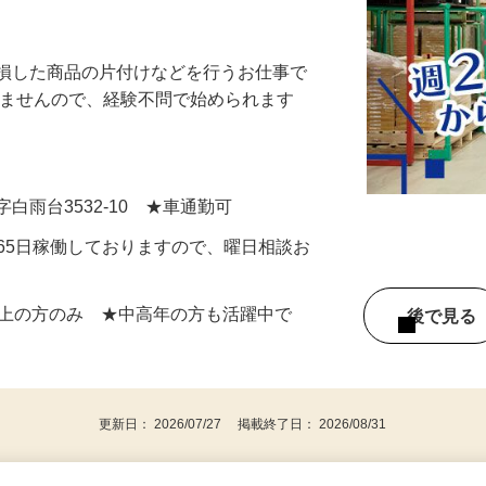
ッフ募集！週2日～勤務OK！深夜帯は時給U
欠損した商品の片付けなどを行うお仕事で
りませんので、経験不問で始められます
白雨台3532-10 ★車通勤可
★365日稼働しておりますので、曜日相談お
以上の方のみ ★中高年の方も活躍中で
後で見
更新日： 2026/07/27 掲載終了日： 2026/08/31