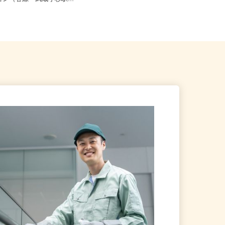
ション（各線「武蔵小杉駅...
「戸塚駅」すぐ）