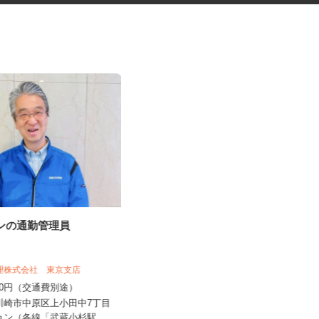
ョンの通勤管理員
商業施設の清掃スタッフ
株式会社東海ビルメンテナス 相模原営
管理株式会社 東京支店
業所
,300円（交通費別途）
時給1,250円～1,562円
県川崎市中原区上小田中7丁目
神奈川県横浜市戸塚区戸塚町（JR