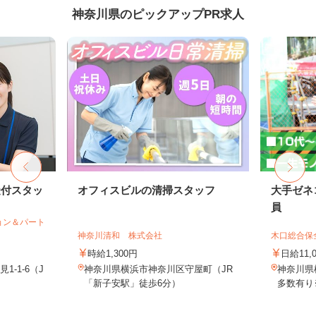
神奈川県のピックアップPR求人
受付スタッ
オフィスビルの清掃スタッフ
大手ゼネ
員
ョン＆パート
神奈川清和 株式会社
木口総合保
時給1,300円
日給11,
-1-6（J
神奈川県横浜市神奈川区守屋町（JR
神奈川県
「新子安駅」徒歩6分）
多数有り