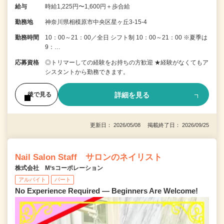
給与
時給1,225円〜1,600円＋歩合給
勤務地
神奈川県相模原市中央区星ヶ丘3-15-4
勤務時間
10：00～21：00／全日 シフト制 10：00～21：00 ※夏季は
9：…
応募資格
◎トリマーしての経験をお持ちの方歓迎 ★経験がなくてもア
シスタントから勤務できます。
詳細を見る
後で見る
更新日： 2026/05/08 掲載終了日： 2026/09/25
Nail Salon Staff サロンのネイリスト
株式会社 M‘sコーポレーション
アルバイト
パート
No Experience Required — Beginners Are Welcome!