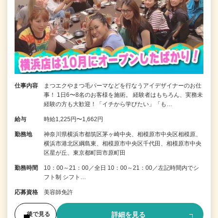
仕事内容
まつエクやまつ毛パーマなどを行なうアイデザイナーのお仕
事！ 1日6〜8名のお客様を施術。 経験者はもちろん、実務未
経験の方も大歓迎！「イチから学びたい」「も…
給与
時給1,225円〜1,662円
勤務地
神奈川県横浜市都筑区茅ヶ崎中央、相模原市中央区相模原、
横浜市港北区綱島東、相模原市中央区千代田、相模原市中央
区星が丘、東京都町田市原町田
勤務時間
10：00～21：00／全日 10：00～21：00／左記時間内でシ
フト制 シフト…
応募資格
美容師免許
詳細を見る
後で見る