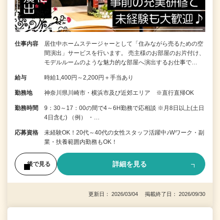
仕事内容
居住中ホームステージャーとして「住みながら売るための空
間演出」サービスを行います。 売主様のお部屋のお片付け、
モデルルームのような魅力的な部屋へ演出するお仕事で…
給与
時給1,400円～2,200円＋手当あり
勤務地
神奈川県川崎市・横浜市及び近郊エリア ※直行直帰OK
勤務時間
9：30～17：00の間で4～6H勤務で応相談 ※月8日以上(土日
4日含む) （例） ・…
応募資格
未経験OK！20代～40代の女性スタッフ活躍中♪Wワーク・副
業・扶養範囲内勤務もOK！
詳細を見る
後で見る
更新日： 2026/03/04 掲載終了日： 2026/09/30