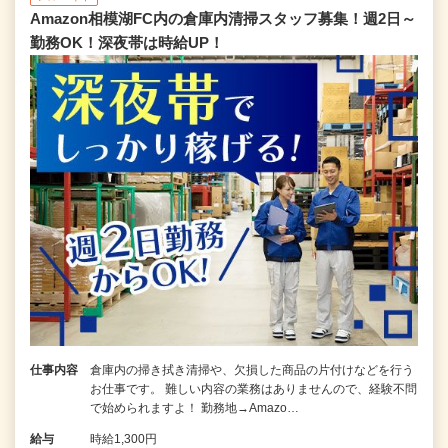
Amazon相模湖FC内の倉庫内清掃スタッフ募集！週2日～
勤務OK！深夜帯は時給UP！
仕事内容
倉庫内の掃き拭き清掃や、欠損した商品の片付けなどを行う
お仕事です。 難しい内容の業務はありませんので、経験不問
で始められますよ！ 勤務地→Amazo…
給与
時給1,300円