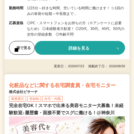
勤務時間
1日5分～好きな時間、空いている時間に働けます！ ☆1回の
みの単発や短期～中長期まで…
応募資格
◎PC・スマートフォンをお持ちの方（※アンケートに必要
なため） ◎未経験者大歓迎！ ◎20代、30代、40代、50代の
女性の登録多数 ◎年齢不問
詳細を見る
後で見る
更新日： 2026/07/23 掲載終了日： 2026/08/30
化粧品などに関する在宅調査員・在宅モニター
株式会社ビサーチ
業務委託
登録制
在宅・内職
完全在宅OK！スマホで出来る美容モニター大募集！未経
験歓迎♪履歴書・面接不要でスグに働ける！@神奈川