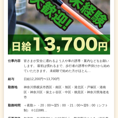
仕事内容
皆さまが安全に通れるよう人や車の誘導・案内などをお願い
します。 最初は慣れるまで、歩行者の誘導や声掛けから始め
ていただきます。 未経験で始めた方がほとん…
給与
日給12,200円〜13,700円
勤務地
神奈川県横浜市西区・南区・旭区・港北区・戸塚区・港南
区・神奈川区・保土ヶ谷区・中区・鶴見区・神奈川県海老名
市
勤務時間
＜夜勤＞ ・20：00〜翌5：00 ・21：00〜翌6：00（シフト
制） ※1日8時…