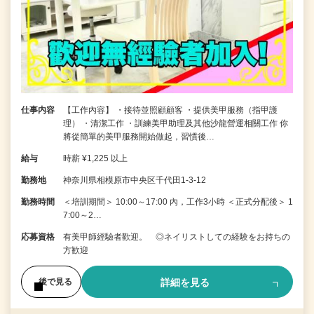
仕事内容
【工作內容】 ・接待並照顧顧客 ・提供美甲服務（指甲護
理） ・清潔工作 ・訓練美甲助理及其他沙龍營運相關工作 你
將從簡單的美甲服務開始做起，習慣後…
給与
時薪 ¥1,225 以上
勤務地
神奈川県相模原市中央区千代田1-3-12
勤務時間
＜培訓期間＞ 10:00～17:00 內，工作3小時 ＜正式分配後＞ 1
7:00～2…
応募資格
有美甲師經驗者歡迎。 ◎ネイリストしての経験をお持ちの
方歓迎
詳細を見る
後で見る