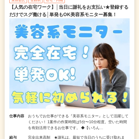
業務委託
登録制
在宅・内職
【人気の在宅ワーク】│当日に謝礼をお支払い★登録する
だけでスグ働ける│単発もOK美容系モニター募集！
仕事内容
おうちでお仕事ができる『美容系モニター』として活躍して
ください！ 1案件の作業時間は5分〜10分程度。空いた時間
を有効活用できるお仕事です。 ◆【いろん…
給与
完全出来高制 ★謝礼は、最短で当日のうちに受け取れま