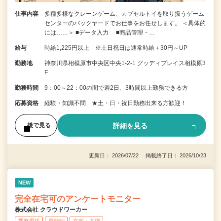
仕事内容
多種多様なクレーンゲーム、カプセルトイを取り扱うゲーム
センターのバックヤードでお仕事をお任せします。 ＜具体的
には……＞ ■データ入力 ■商品管理・…
給与
時給1,225円以上 ※土日祝日は通常時給＋30円～UP
勤務地
神奈川県相模原市中央区中央1-2-1 グッディプレイス相模原3
F
勤務時間
9：00～22：00の間で週2日、3時間以上勤務できる方
応募資格
経験・知識不問 ★土・日・祝日勤務出来る方歓迎！
詳細を見る
後で見る
更新日： 2026/07/22 掲載終了日： 2026/10/23
NEW
完全在宅可のアンケートモニター
株式会社 クラウドワーカー