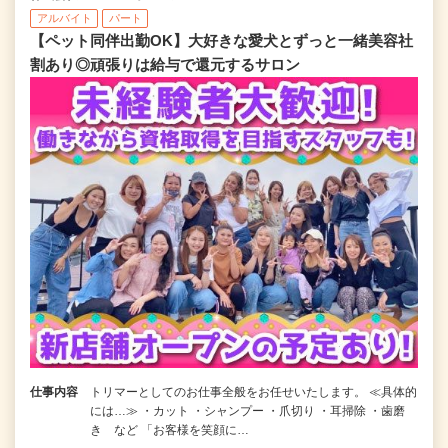
アルバイト
パート
【ペット同伴出勤OK】大好きな愛犬とずっと一緒美容社
割あり◎頑張りは給与で還元するサロン
仕事内容
トリマーとしてのお仕事全般をお任せいたします。 ≪具体的
には…≫ ・カット ・シャンプー ・爪切り ・耳掃除 ・歯磨
き など 「お客様を笑顔に…