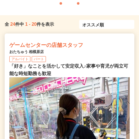
24
1
-
20
全
件中
件を表示
ゲームセンターの店舗スタッフ
おたちゅう 相模原店
アルバイト
パート
「好き」なことを活かして安定収入♪家事や育児が両立可
能な時短勤務も歓迎