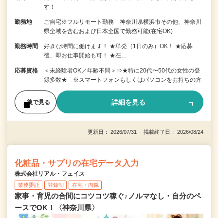
す！
勤務地
ご自宅※フルリモート勤務 神奈川県横浜市その他、神奈川
県全域を含むおよび日本全国で勤務可能(在宅OK)
勤務時間
好きな時間に働けます！ ★単発（1日のみ）OK！ ★応募
後、即お仕事開始も可！ ★在…
応募資格
＜未経験者OK／年齢不問＞⇒★特に20代〜50代の女性の登
録多数★ ※スマートフォンもしくはパソコンをお持ちの方
詳細を見る
後で見る
更新日： 2026/07/31 掲載終了日： 2026/08/24
化粧品・サプリの在宅データ入力
株式会社リアル・フェイス
業務委託
登録制
在宅・内職
家事・育児の合間にコツコツ稼ぐ♪ノルマなし・自分のペ
ースでOK！〈神奈川県〉