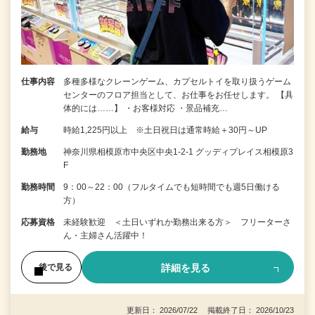
仕事内容
多種多様なクレーンゲーム、カプセルトイを取り扱うゲーム
センターのフロア担当として、お仕事をお任せします。 【具
体的には……】 ・お客様対応 ・景品補充…
給与
時給1,225円以上 ※土日祝日は通常時給＋30円～UP
勤務地
神奈川県相模原市中央区中央1-2-1 グッディプレイス相模原3
F
勤務時間
9：00～22：00（フルタイムでも短時間でも週5日働ける
方）
応募資格
未経験歓迎 ＜土日いずれか勤務出来る方＞ フリーターさ
ん・主婦さん活躍中！
詳細を見る
後で見る
更新日： 2026/07/22 掲載終了日： 2026/10/23