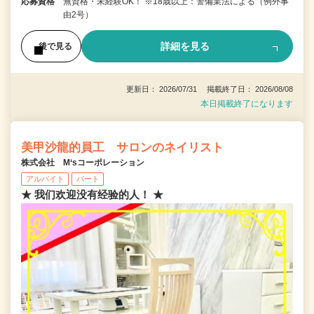
応募資格
無資格・未経験OK！ ※18歳以上：警備業法による（例外事
由2号）
詳細を見る
後で見る
更新日： 2026/07/31 掲載終了日： 2026/08/08
本日掲載終了になります
美甲沙龍的員工 サロンのネイリスト
株式会社 M‘sコーポレーション
アルバイト
パート
★ 我们欢迎没有经验的人！ ★