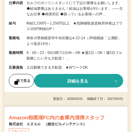
仕事内容
セルフのガソリンスタンドにて下記の業務をお願いします。
◆給油業務はありません！給油はお客様が行います。 ――主
なお仕事 ◆精算対応 ◆困っているお客様への声…
給与
時給1,230円～1,250円以上 ★危険物取扱資格所持者はプラ
ス100円時給UP！
勤務地
神奈川県相模原市中央区横山4-22-14（JR相模線「上溝駅」
より徒歩14分）
勤務時間
9：00～23：00の間で1日4h～OK ★週2日～OK！週5日フル
勤務したい方も大歓迎！…
応募資格
土日勤務できる方歓迎 ★WワークOK
詳細を見る
後で見る
更新日： 2026/03/31 掲載終了日： 2027/03/31
Amazon相模湖FC内の倉庫内清掃スタッフ
株式会社 エヌエル ［総合ビルメンテナンス］
アルバイト