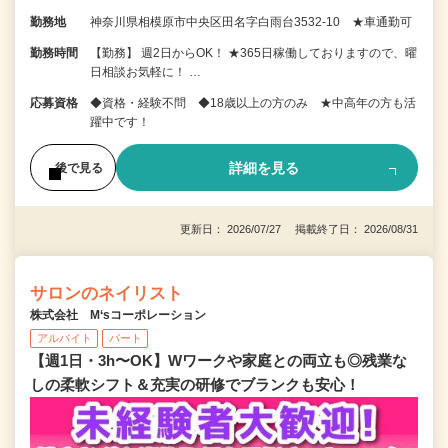
勤務地
神奈川県相模原市中央区田名字白雨台3532-10 ★車通勤可
勤務時間
【勤務】 週2日からOK！ ★365日稼働しておりますので、曜
日相談お気軽に！ …
応募資格
◆資格・経験不問 ◆18歳以上の方のみ ★中高年の方も活
躍中です！
詳細を見る
後で見る
更新日： 2026/07/27 掲載終了日： 2026/08/31
サロンのネイリスト
株式会社 M‘sコーポレーション
アルバイト
パート
【週1日・3h〜OK】Wワークや家庭との両立も◎残業な
しの柔軟シフト＆充実の研修でブランクも安心！