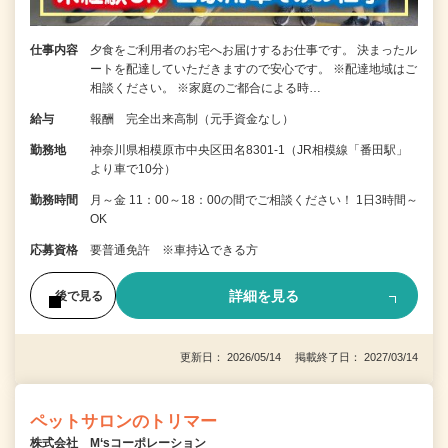
仕事内容
夕食をご利用者のお宅へお届けするお仕事です。 決まったル
ートを配達していただきますので安心です。 ※配達地域はご
相談ください。 ※家庭のご都合による時…
給与
報酬 完全出来高制（元手資金なし）
勤務地
神奈川県相模原市中央区田名8301-1（JR相模線「番田駅」
より車で10分）
勤務時間
月～金 11：00～18：00の間でご相談ください！ 1日3時間～
OK
応募資格
要普通免許 ※車持込できる方
詳細を見る
後で見る
更新日： 2026/05/14 掲載終了日： 2027/03/14
ペットサロンのトリマー
株式会社 M‘sコーポレーション