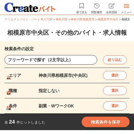
後で見る
閲覧履歴
会員登録
メニュー
クリエイトバイト・パート求人TOP
＞
神奈川県
＞
神奈川県相模原市
＞
相模原市中央区
＞
相模原市
相模原市中央区・その他のバイト・求人情報
検索条件の設定
絞り込む
エリア
神奈川県相模原市(中央区)
選択
職種
指定しない
選択
条件
副業・WワークOK
選択
24
検索条件を保存
全
件ヒットしました