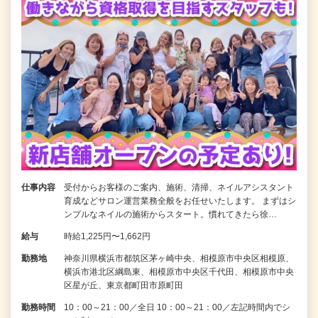
仕事内容
受付からお客様のご案内、施術、清掃、ネイルアシスタント
育成などサロン運営業務全般をお任せいたします。 まずはシ
ンプルなネイルの施術からスタート。慣れてきたら徐…
給与
時給1,225円〜1,662円
勤務地
神奈川県横浜市都筑区茅ヶ崎中央、相模原市中央区相模原、
横浜市港北区綱島東、相模原市中央区千代田、相模原市中央
区星が丘、東京都町田市原町田
勤務時間
10：00～21：00／全日 10：00～21：00／左記時間内でシ