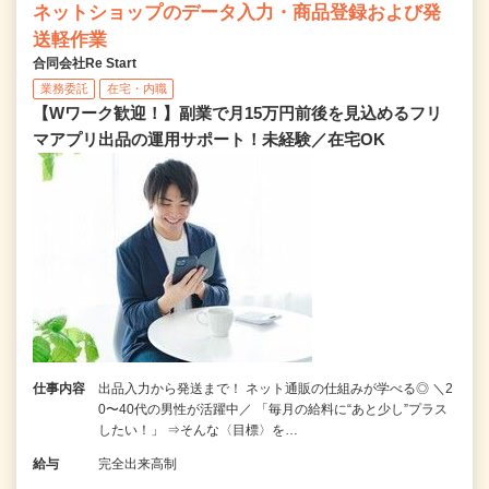
ネットショップのデータ入力・商品登録および発
送軽作業
合同会社Re Start
業務委託
在宅・内職
【Wワーク歓迎！】副業で月15万円前後を見込めるフリ
マアプリ出品の運用サポート！未経験／在宅OK
仕事内容
出品入力から発送まで！ ネット通販の仕組みが学べる◎ ＼2
0〜40代の男性が活躍中／ 「毎月の給料に“あと少し”プラス
したい！」 ⇒そんな〈目標〉を…
給与
完全出来高制