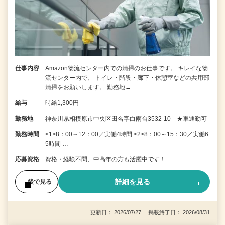
仕事内容
Amazon物流センター内での清掃のお仕事です。 キレイな物
流センター内で、 トイレ・階段・廊下・休憩室などの共用部
清掃をお願いします。 勤務地→…
給与
時給1,300円
勤務地
神奈川県相模原市中央区田名字白雨台3532-10 ★車通勤可
勤務時間
<1>8：00～12：00／実働4時間 <2>8：00～15：30／実働6.
5時間 …
応募資格
資格・経験不問、中高年の方も活躍中です！
詳細を見る
後で見る
更新日： 2026/07/27 掲載終了日： 2026/08/31