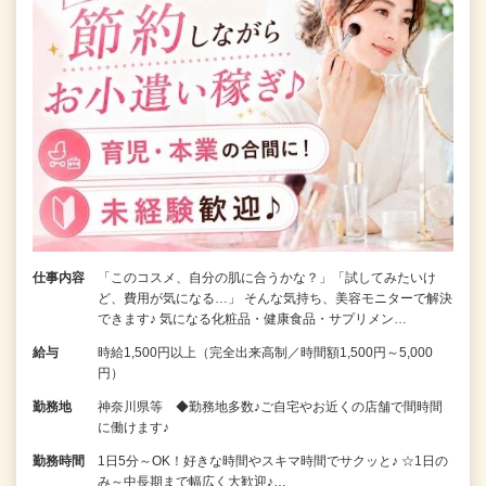
仕事内容
「このコスメ、自分の肌に合うかな？」「試してみたいけ
ど、費用が気になる…」 そんな気持ち、美容モニターで解決
できます♪ 気になる化粧品・健康食品・サプリメン…
給与
時給1,500円以上（完全出来高制／時間額1,500円～5,000
円）
勤務地
神奈川県等 ◆勤務地多数♪ご自宅やお近くの店舗で間時間
に働けます♪
勤務時間
1日5分～OK！好きな時間やスキマ時間でサクッと♪ ☆1日の
み～中長期まで幅広く大歓迎♪…