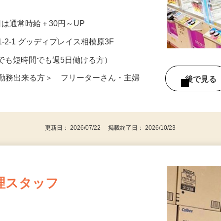
をお任せします。 【具体的には……】 ・
祝日は通常時給＋30円～UP
-2-1 グッディプレイス相模原3F
イムでも短時間でも週5日働ける方）
か勤務出来る方＞ フリーターさん・主婦
後で見
更新日： 2026/07/22 掲載終了日： 2026/10/23
理スタッフ