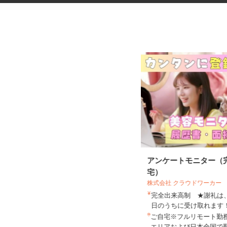
コープの夕食宅配スタッフ
アンケートモニター（
宅）
株式会社 クラウドワーカー
生活協同組合ユーコープ 横浜西部セン
ター
完全出来高制 ★謝礼
報酬 完全出来高制（元手資金な
日のうちに受け取れま
し）