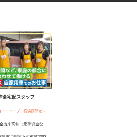
の夕食宅配スタッフ
アンケートモニター（完全在
宅）
株式会社 クラウドワーカー
組合ユーコープ 横浜西部セン
完全出来高制 ★謝礼は、最短で当
完全出来高制（元手資金な
日のうちに受け取れます！