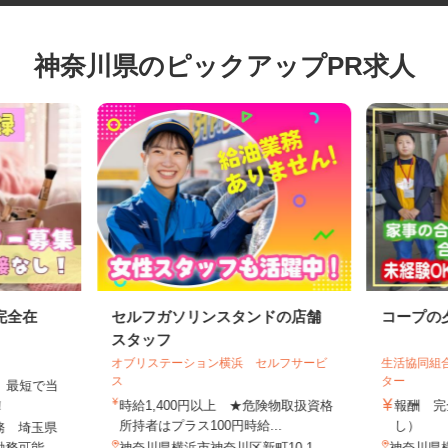
神奈川県のピックアップPR求人
完全在
セルフガソリンスタンドの店舗
コープ
スタッフ
オブリステーション横浜 セルフサービ
生活協同
ス
ター
は、最短で当
す！
時給1,400円以上 ★危険物取扱資格
報酬 
所持者はプラス100円時給...
し）