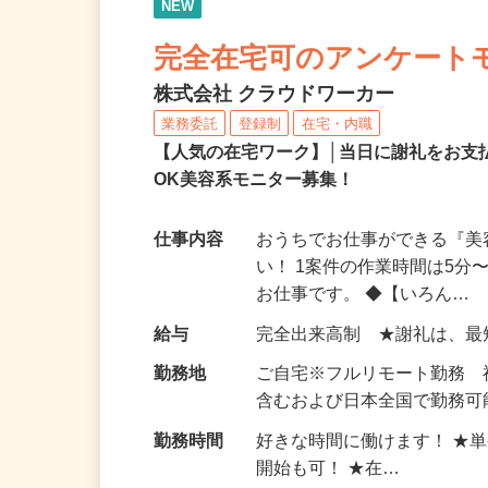
NEW
完全在宅可のアンケート
株式会社 クラウドワーカー
業務委託
登録制
在宅・内職
【人気の在宅ワーク】│当日に謝礼をお支
OK美容系モニター募集！
仕事内容
おうちでお仕事ができる『
い！ 1案件の作業時間は5
お仕事です。 ◆【いろん…
給与
完全出来高制 ★謝礼は、
勤務地
ご自宅※フルリモート勤務
含むおよび日本全国で勤務可能