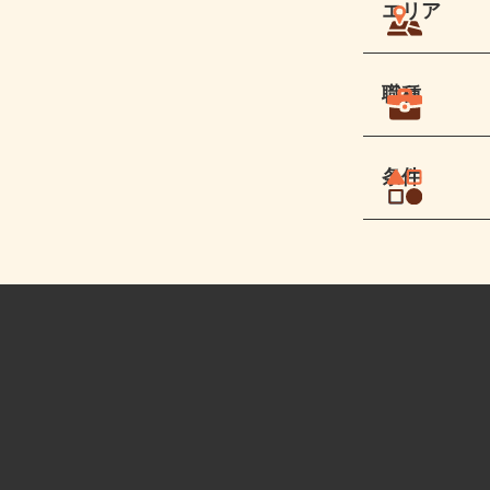
エリア
職種
条件