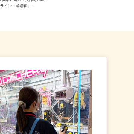
ご自宅※フルリモート勤務 埼玉県
県横浜市戸塚区上矢部町2083-
エリアおよび日本全国で勤務可能
ーライン「踊場駅」...
（...