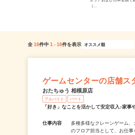
ご自宅※フルリモート勤
神奈川県横浜市戸塚区上矢部町2083-
エリアおよび日本全国で
5（ブルーライン「踊場駅」...
（...
全
16
件中
1
-
16
件を表示
ゲームセンターの店舗ス
おたちゅう 相模原店
アルバイト
パート
「好き」なことを活かして安定収入♪家事
仕事内容
多種多様なクレーンゲーム