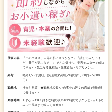
仕事内容
「このコスメ、自分の肌に合うかな？」「試してみたいけ
ど、費用が気になる…」 そんな気持ち、美容モニターで解決
できます♪ 気になる化粧品・健康食品・サプリメン…
給与
時給1,500円以上（完全出来高制／時間額1,500円～5,000
円）
勤務地
神奈川県等 ◆勤務地多数♪ご自宅やお近くの店舗で間時間
に働けます♪
勤務時間
1日5分～OK！好きな時間やスキマ時間でサクッと♪ ☆1日の
み～中長期まで幅広く大歓迎♪…