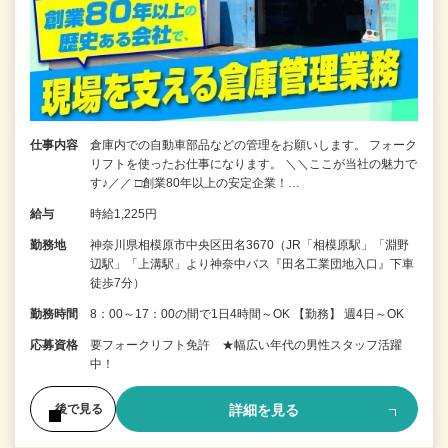
仕事内容
倉庫内での自動車部品などの管理をお願いします。 フォーク
リフトを使ったお仕事になります。 ＼＼ここが当社の魅力で
す♪／／ □創業80年以上の安定企業！…
給与
時給1,225円
勤務地
神奈川県相模原市中央区田名3670（JR「相模原駅」「淵野
辺駅」「上溝駅」より神奈中バス『田名工業団地入口』下車
徒歩7分）
勤務時間
8：00～17：00の間で1日4時間～OK 【勤務】 週4日～OK
応募資格
要フォークリフト免許 ★幅広い年代の男性スタッフ活躍
中！
詳細を見る
後で見る