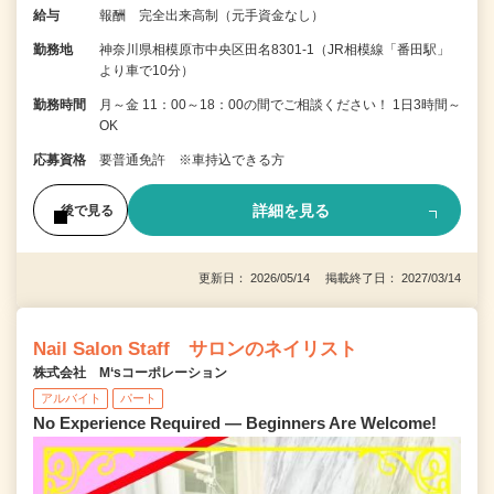
給与
報酬 完全出来高制（元手資金なし）
勤務地
神奈川県相模原市中央区田名8301-1（JR相模線「番田駅」
より車で10分）
勤務時間
月～金 11：00～18：00の間でご相談ください！ 1日3時間～
OK
応募資格
要普通免許 ※車持込できる方
詳細を見る
後で見る
更新日： 2026/05/14 掲載終了日： 2027/03/14
Nail Salon Staff サロンのネイリスト
株式会社 M‘sコーポレーション
アルバイト
パート
No Experience Required — Beginners Are Welcome!