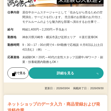
仕事内容
居住中ホームステージャーとして「住みながら売るための空
間演出」サービスを行います。 売主様のお部屋のお片付け、
モデルルームのような魅力的な部屋へ演出するお仕事で…
給与
時給1,400円～2,200円＋手当あり
勤務地
神奈川県川崎市・横浜市及び近郊エリア ※直行直帰OK
勤務時間
9：30～17：00の間で4～6H勤務で応相談 ※月8日以上(土日
4日含む) （例） ・…
応募資格
未経験OK！20代～40代の女性スタッフ活躍中♪Wワーク・副
業・扶養範囲内勤務もOK！
詳細を見る
後で見る
更新日： 2026/03/04 掲載終了日： 2026/09/30
ネットショップのデータ入力・商品登録および発
送軽作業