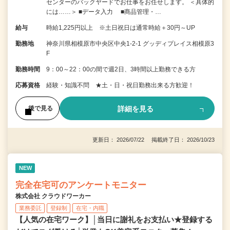
センターのバックヤードでお仕事をお任せします。 ＜具体的
には……＞ ■データ入力 ■商品管理・…
給与
時給1,225円以上 ※土日祝日は通常時給＋30円～UP
勤務地
神奈川県相模原市中央区中央1-2-1 グッディプレイス相模原3
F
勤務時間
9：00～22：00の間で週2日、3時間以上勤務できる方
応募資格
経験・知識不問 ★土・日・祝日勤務出来る方歓迎！
詳細を見る
後で見る
更新日： 2026/07/22 掲載終了日： 2026/10/23
NEW
完全在宅可のアンケートモニター
株式会社 クラウドワーカー
業務委託
登録制
在宅・内職
【人気の在宅ワーク】│当日に謝礼をお支払い★登録する