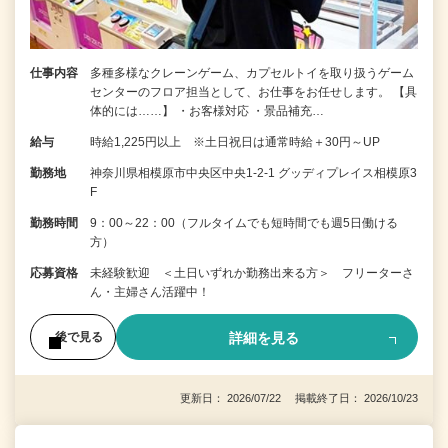
仕事内容
多種多様なクレーンゲーム、カプセルトイを取り扱うゲーム
センターのフロア担当として、お仕事をお任せします。 【具
体的には……】 ・お客様対応 ・景品補充…
給与
時給1,225円以上 ※土日祝日は通常時給＋30円～UP
勤務地
神奈川県相模原市中央区中央1-2-1 グッディプレイス相模原3
F
勤務時間
9：00～22：00（フルタイムでも短時間でも週5日働ける
方）
応募資格
未経験歓迎 ＜土日いずれか勤務出来る方＞ フリーターさ
ん・主婦さん活躍中！
詳細を見る
後で見る
更新日： 2026/07/22 掲載終了日： 2026/10/23