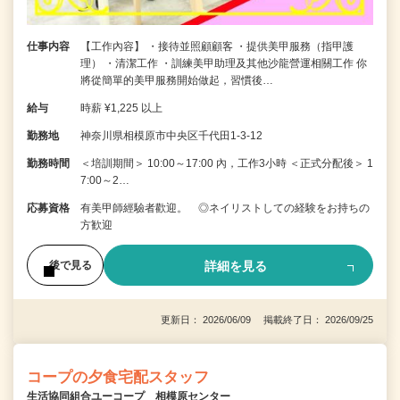
仕事内容
【工作內容】 ・接待並照顧顧客 ・提供美甲服務（指甲護
理） ・清潔工作 ・訓練美甲助理及其他沙龍營運相關工作 你
將從簡單的美甲服務開始做起，習慣後…
給与
時薪 ¥1,225 以上
勤務地
神奈川県相模原市中央区千代田1-3-12
勤務時間
＜培訓期間＞ 10:00～17:00 內，工作3小時 ＜正式分配後＞ 1
7:00～2…
応募資格
有美甲師經驗者歡迎。 ◎ネイリストしての経験をお持ちの
方歓迎
詳細を見る
後で見る
更新日： 2026/06/09 掲載終了日： 2026/09/25
コープの夕食宅配スタッフ
生活協同組合ユーコープ 相模原センター