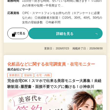
勤務時間
1日5分～好きな時間、空いている時間に働けます！ ☆1回の
みの単発や短期～中長期まで…
応募資格
◎PC・スマートフォンをお持ちの方（※アンケートに必要
なため） ◎未経験者大歓迎！ ◎20代、30代、40代、50代の
女性の登録多数 ◎年齢不問
詳細を見る
後で見る
更新日： 2026/07/23 掲載終了日： 2026/08/30
化粧品などに関する在宅調査員・在宅モニター
株式会社ビサーチ
業務委託
登録制
在宅・内職
完全在宅OK！スマホで出来る美容モニター大募集！未経
験歓迎♪履歴書・面接不要でスグに働ける！@神奈川