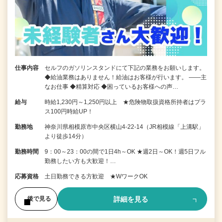
仕事内容
セルフのガソリンスタンドにて下記の業務をお願いします。
◆給油業務はありません！給油はお客様が行います。 ――主
なお仕事 ◆精算対応 ◆困っているお客様への声…
給与
時給1,230円～1,250円以上 ★危険物取扱資格所持者はプラ
ス100円時給UP！
勤務地
神奈川県相模原市中央区横山4-22-14（JR相模線「上溝駅」
より徒歩14分）
勤務時間
9：00～23：00の間で1日4h～OK ★週2日～OK！週5日フル
勤務したい方も大歓迎！…
応募資格
土日勤務できる方歓迎 ★WワークOK
詳細を見る
後で見る