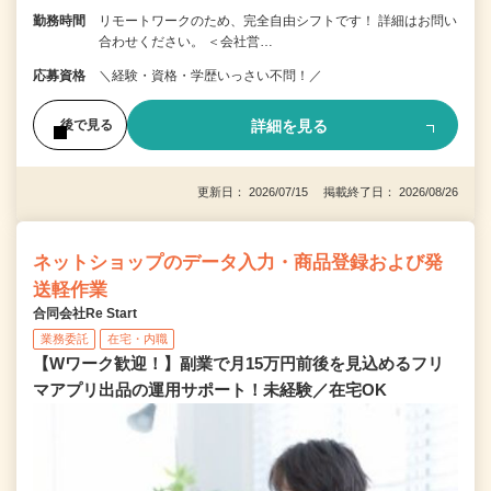
勤務時間
リモートワークのため、完全自由シフトです！ 詳細はお問い
合わせください。 ＜会社営…
応募資格
＼経験・資格・学歴いっさい不問！／
詳細を見る
後で見る
更新日： 2026/07/15 掲載終了日： 2026/08/26
ネットショップのデータ入力・商品登録および発
送軽作業
合同会社Re Start
業務委託
在宅・内職
【Wワーク歓迎！】副業で月15万円前後を見込めるフリ
マアプリ出品の運用サポート！未経験／在宅OK