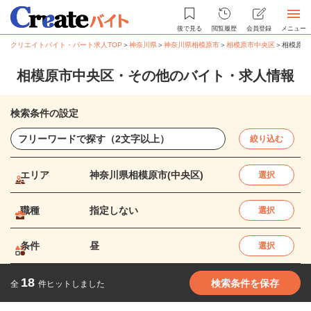
後で見る
閲覧履歴
会員登録
メニュー
クリエイトバイト・パート求人TOP
＞
神奈川県
＞
神奈川県相模原市
＞
相模原市中央区
＞
相模原市
相模原市中央区・その他のバイト・求人情報
検索条件の設定
絞り込む
エリア
神奈川県相模原市(中央区)
選択
職種
指定しない
選択
条件
昼
選択
18
検索条件を保存
全
件ヒットしました