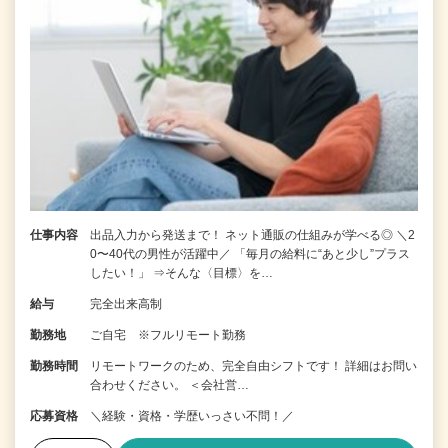
仕事内容
出品入力から発送まで！ ネット通販の仕組みが学べる◎ ＼2
0〜40代の男性が活躍中／ 「毎月の給料に“あと少し”プラス
したい！」 ⇒そんな〈目標〉を…
給与
完全出来高制
勤務地
ご自宅 ※フルリモート勤務
勤務時間
リモートワークのため、完全自由シフトです！ 詳細はお問い
合わせください。 ＜会社営…
応募資格
＼経験・資格・学歴いっさい不問！／