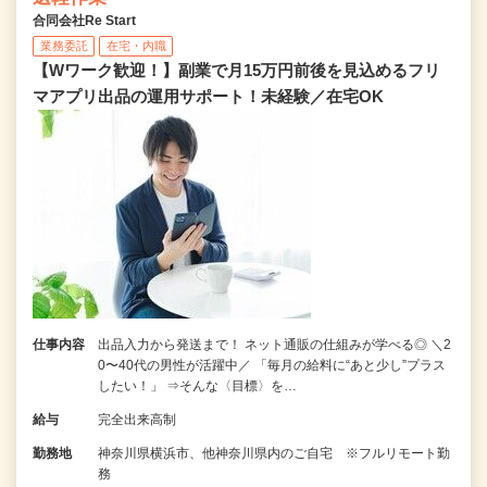
合同会社Re Start
業務委託
在宅・内職
【Wワーク歓迎！】副業で月15万円前後を見込めるフリ
マアプリ出品の運用サポート！未経験／在宅OK
仕事内容
出品入力から発送まで！ ネット通販の仕組みが学べる◎ ＼2
0〜40代の男性が活躍中／ 「毎月の給料に“あと少し”プラス
したい！」 ⇒そんな〈目標〉を…
給与
完全出来高制
勤務地
神奈川県横浜市、他神奈川県内のご自宅 ※フルリモート勤
務