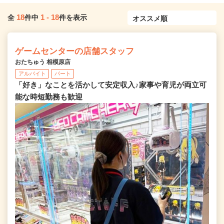
18
1
-
18
全
件中
件を表示
ゲームセンターの店舗スタッフ
おたちゅう 相模原店
アルバイト
パート
「好き」なことを活かして安定収入♪家事や育児が両立可
能な時短勤務も歓迎