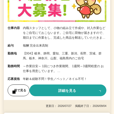
仕事内容
内職スタッフとして、小物の組み立て作成や、封入作業など
をご自宅にておこないます。ご自宅に荷物が届きますので、
期日までに作業をし、完成した商品を郵送していただきま…
給与
報酬 完全出来高制
勤務地
【004】岐阜、静岡、愛知、三重、新潟、長野、茨城、群
馬、栃木、神奈川、山梨、福島県内のご自宅
勤務時間
～作業目安～ 1回につき作業期間、 1週間～3週間程度の お
仕事を用意しています。 …
応募資格
年齢＆経験不問！学生／ペット／ネイル不可！
詳細を見る
後で見る
更新日： 2026/07/27 掲載終了日： 2026/09/04