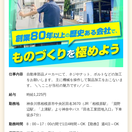
仕事内容
自動車部品メーカーにて、ネジやナット、ボルトなどの加工
をお願いします。 主に機械を操作して製品加工をおこないま
す。 ＼＼ここが当社の魅力です♪／／ □…
給与
時給1,225円
勤務地
神奈川県相模原市中央区田名3670（JR「相模原駅」「淵野
辺駅」「上溝駅」より神奈中バス『田名工業団地入口』下車
徒歩7分）
勤務時間
8：00～17：00の間で1日4時間～OK 【勤務】 週4日～OK