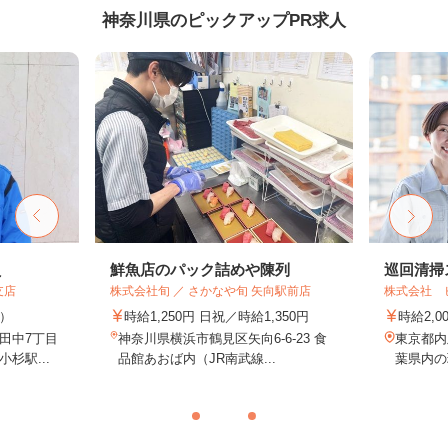
神奈川県のピックアップPR求人
員
鮮魚店のパック詰めや陳列
巡回清掃
支店
株式会社旬 ／ さかなや旬 矢向駅前店
株式会社 
途）
時給1,250円 日祝／時給1,350円
時給2,0
田中7丁目
神奈川県横浜市鶴見区矢向6-6-23 食
東京都内
杉駅...
品館あおば内（JR南武線...
葉県内の