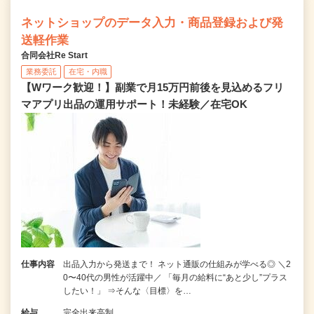
ネットショップのデータ入力・商品登録および発
送軽作業
合同会社Re Start
業務委託
在宅・内職
【Wワーク歓迎！】副業で月15万円前後を見込めるフリ
マアプリ出品の運用サポート！未経験／在宅OK
仕事内容
出品入力から発送まで！ ネット通販の仕組みが学べる◎ ＼2
0〜40代の男性が活躍中／ 「毎月の給料に“あと少し”プラス
したい！」 ⇒そんな〈目標〉を…
給与
完全出来高制