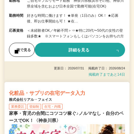
勤務地
ご自宅※フルリモート勤務 神奈川県横浜市その他、神奈川
県全域を含むおよび日本全国で勤務可能(在宅OK)
勤務時間
好きな時間に働けます！ ★単発（1日のみ）OK！ ★応募
後、即お仕事開始も可！ ★在…
応募資格
＜未経験者OK／年齢不問＞⇒★特に20代〜50代の女性の登
録多数★ ※スマートフォンもしくはパソコンをお持ちの方
詳細を見る
後で見る
更新日： 2026/07/31 掲載終了日： 2026/08/24
掲載終了まであと14日
化粧品・サプリの在宅データ入力
株式会社リアル・フェイス
業務委託
登録制
在宅・内職
家事・育児の合間にコツコツ稼ぐ♪ノルマなし・自分のペ
ースでOK！〈神奈川県〉