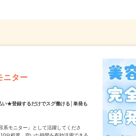
選べます
内・神奈川・埼玉・千葉
神奈
モニター
払い★登録するだけでスグ働ける│単発も