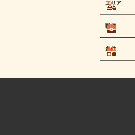
エリア
職種
条件