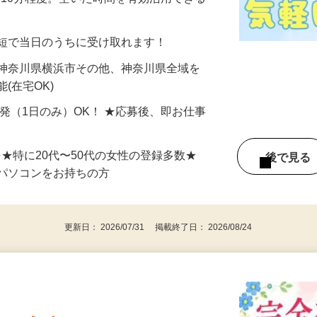
美容系モニター』として活躍してくださ
分〜10分程度。空いた時間を有効活用できる
最短で当日のうちに受け取れます！
 神奈川県横浜市その他、神奈川県全域を
(在宅OK)
単発（1日のみ）OK！ ★応募後、即お仕事
⇒★特に20代〜50代の女性の登録多数★
後で見
パソコンをお持ちの方
更新日： 2026/07/31 掲載終了日： 2026/08/24