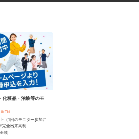
品・化粧品・治験等のモ
ガソリンスタンドの整備士
三愛リテールサービス株式会社 東日本
OUKEN
支店 小売第六課
0円以上（1回のモニター参加に
時給1,300円以上
 ※完全出来高制
神奈川県厚木市、座間市、綾瀬市、