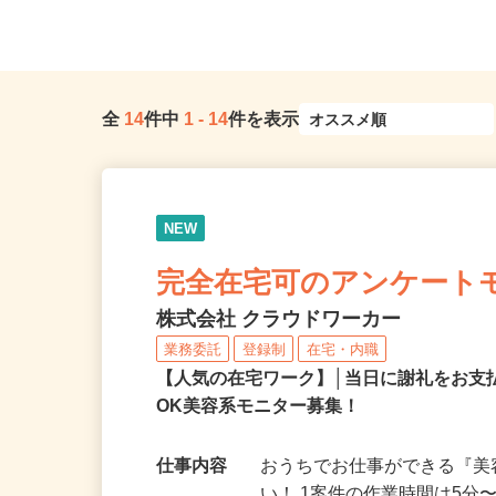
神奈川県全域
藤沢市 ★勤務エリア
全
14
件中
1
-
14
件を表示
NEW
完全在宅可のアンケート
株式会社 クラウドワーカー
業務委託
登録制
在宅・内職
【人気の在宅ワーク】│当日に謝礼をお支
OK美容系モニター募集！