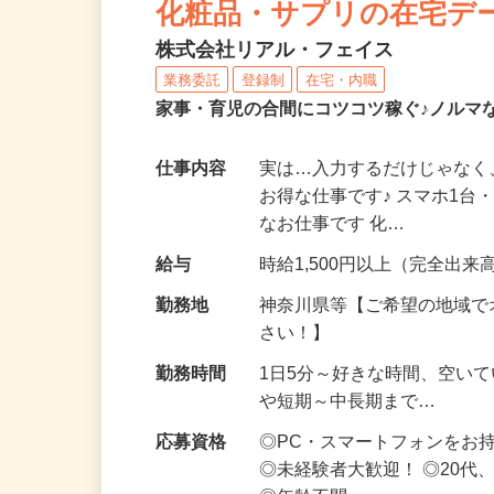
化粧品・サプリの在宅デ
株式会社リアル・フェイス
業務委託
登録制
在宅・内職
家事・育児の合間にコツコツ稼ぐ♪ノルマ
仕事内容
実は…入力するだけじゃなく
お得な仕事です♪ スマホ1台
なお仕事です 化…
給与
時給1,500円以上（完全出来高
勤務地
神奈川県等【ご希望の地域で
さい！】
勤務時間
1日5分～好きな時間、空い
や短期～中長期まで…
応募資格
◎PC・スマートフォンをお