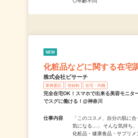
◎未経験者大歓迎！ ◎20代
◎年齢不問
NEW
化粧品などに関する在宅
株式会社ビサーチ
業務委託
登録制
在宅・内職
完全在宅OK！スマホで出来る美容モニタ
でスグに働ける！@神奈川
仕事内容
「このコスメ、自分の肌に