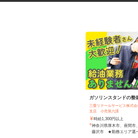
健康食品・化粧品・治験等のモ
ガソリンスタンドの整
ニター
三愛リテールサービス株式
株式会社SOUKEN
支店 小売第六課
5,000円以上（1回のモニター参加に
時給1,300円以上
つき） ※完全出来高制
神奈川県厚木市、座間