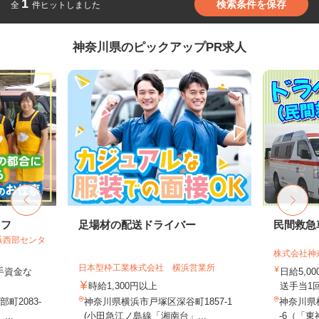
1
検索条件を保存
全
件ヒットしました
神奈川県のピックアップPR求人
ッフ
足場材の配送ドライバー
民間救急
浜西部センタ
株式会社神
日本型枠工業株式会社 横浜営業所
手資金な
日給5,0
時給1,300円以上
送手当1回（
町2083-
神奈川県横浜市戸塚区深谷町1857-1
神奈川県
..
(小田急江ノ島線「湘南台」...
-6（「東