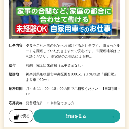
仕事内容
夕食をご利用者のお宅へお届けするお仕事です。 決まったル
ートを配達していただきますので安心です。 ※配達地域はご
相談ください。 ※家庭のご都合による時…
給与
報酬 完全出来高制（元手資金なし）
勤務地
神奈川県相模原市中央区田名8301-1（JR相模線「番田駅」
より車で10分）
勤務時間
月～金 11：00～18：00の間でご相談ください！ 1日3時間～
OK
応募資格
要普通免許 ※車持込できる方
詳細を見る
後で見る