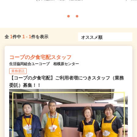
1
1
-
1
全
件中
件を表示
コープの夕食宅配スタッフ
生活協同組合ユーコープ 相模原センター
業務委託
【コープの夕食宅配】ご利用者増につきスタッフ（業務
委託）募集！！