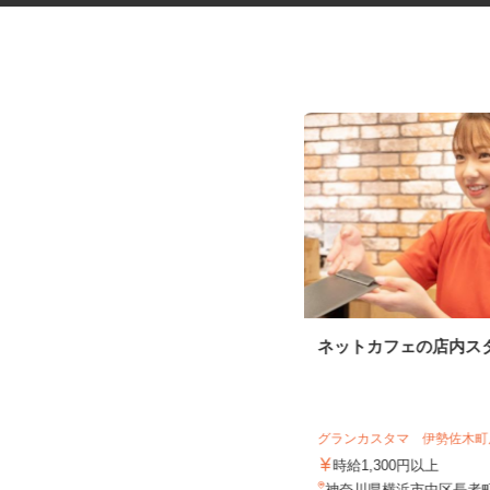
商業施設の清掃スタッフ
ネットカフェの店内ス
株式会社東海ビルメンテナス 相模原営
業所
グランカスタマ 伊勢佐木
時給1,250円～1,562円
時給1,300円以上