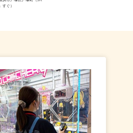
県横浜市戸塚区戸塚町（JR
神奈川県横浜市中区長者町7-115（ブ
駅」すぐ）
ルーライン「伊勢佐木長者町...