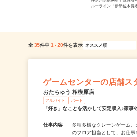
神奈川県横浜市戸塚区戸塚町（JR
神奈川県横浜市中区長者町
「戸塚駅」すぐ）
ルーライン「伊勢佐木長者
全
35
件中
1
-
20
件を表示
ゲームセンターの店舗ス
おたちゅう 相模原店
アルバイト
パート
「好き」なことを活かして安定収入♪家事
仕事内容
多種多様なクレーンゲーム