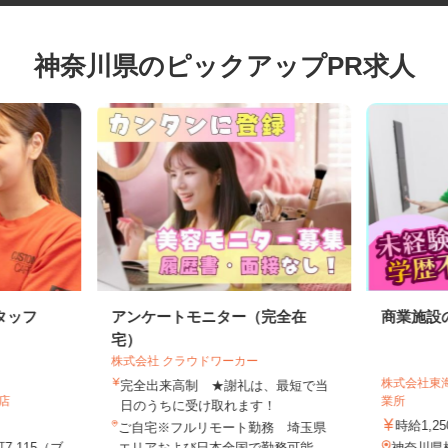
神奈川県のピックアップPR求人
タッフ
アンケートモニター（完全在
商業施
宅）
株式会社 クラウドワーカー
株式会社
完全出来高制 ★謝礼は、最短で当
町店
業所
日のうちに受け取れます！
時給1,