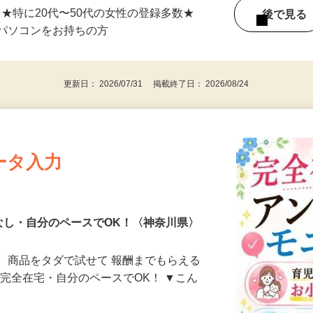
単発（1日のみ）OK！ ★応募後、即お仕事
⇒★特に20代〜50代の女性の登録多数★
後で見
パソコンをお持ちの方
更新日： 2026/07/31 掲載終了日： 2026/08/24
ータ入力
なし・自分のペースでOK！〈神奈川県〉
、商品をタダで試せて 報酬までもらえる