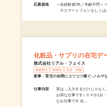
勤務時間
好きな時間に働けます！ ★
開始も可！ ★在…
応募資格
＜未経験者OK／年齢不問＞
※スマートフォンもしくは
化粧品・サプリの在宅デ
株式会社リアル・フェイス
業務委託
登録制
在宅・内職
家事・育児の合間にコツコツ稼ぐ♪ノルマ
仕事内容
実は…入力するだけじゃなく