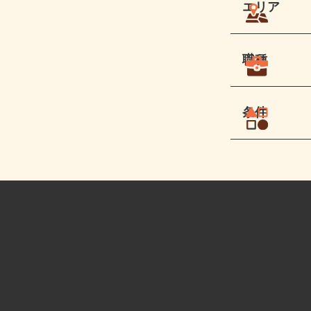
エリア
職種
条件