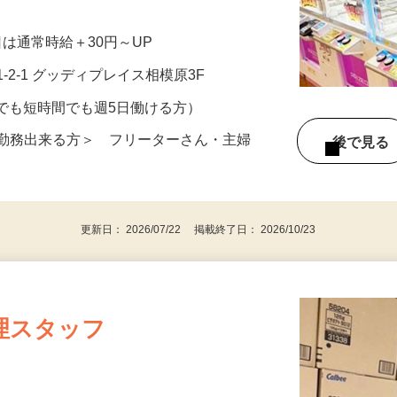
をお任せします。 【具体的には……】 ・
祝日は通常時給＋30円～UP
-2-1 グッディプレイス相模原3F
イムでも短時間でも週5日働ける方）
か勤務出来る方＞ フリーターさん・主婦
後で見
更新日： 2026/07/22 掲載終了日： 2026/10/23
理スタッフ