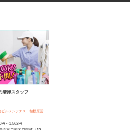
設の清掃スタッフ
ネットカフェの店内スタッフ
東海ビルメンテナス 相模原営
グランカスタマ 伊勢佐木町店
250円～1,562円
時給1,300円以上