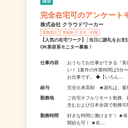
NEW
完全在宅可のアンケート
株式会社 クラウドワーカー
業務委託
登録制
在宅・内職
【人気の在宅ワーク】│当日に謝礼をお支
OK美容系モニター募集！
仕事内容
おうちでお仕事ができる『
い！ 1案件の作業時間は5
お仕事です。 ◆【いろん…
給与
完全出来高制 ★謝礼は、
勤務地
ご自宅※フルリモート勤務
含むおよび日本全国で勤務可能