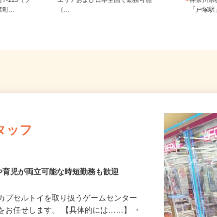
ご自宅※フルリモート勤務 埼玉県
7-115（ブ
エリアおよび日本全国で勤務可能
神奈川
町...
（...
「戸塚
タッフ
や育児が両立可能な時短勤務も歓迎
、カプセルトイを取り扱うゲームセンター