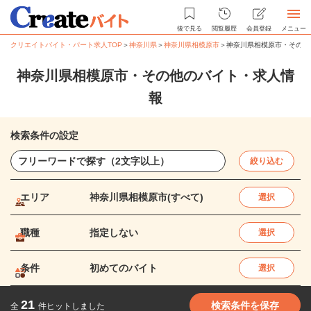
後で見る
閲覧履歴
会員登録
メニュー
クリエイトバイト・パート求人TOP
＞
神奈川県
＞
神奈川県相模原市
＞
神奈川県相模原市・その他
神奈川県相模原市・その他のバイト・求人情
報
検索条件の設定
絞り込む
エリア
神奈川県相模原市(すべて)
選択
職種
指定しない
選択
条件
初めてのバイト
選択
21
検索条件を保存
全
件ヒットしました