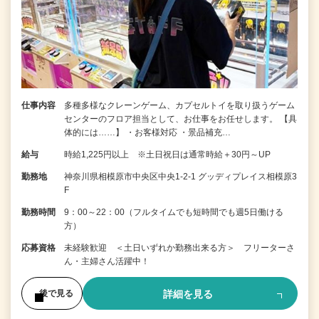
仕事内容
多種多様なクレーンゲーム、カプセルトイを取り扱うゲーム
センターのフロア担当として、お仕事をお任せします。 【具
体的には……】 ・お客様対応 ・景品補充…
給与
時給1,225円以上 ※土日祝日は通常時給＋30円～UP
勤務地
神奈川県相模原市中央区中央1-2-1 グッディプレイス相模原3
F
勤務時間
9：00～22：00（フルタイムでも短時間でも週5日働ける
方）
応募資格
未経験歓迎 ＜土日いずれか勤務出来る方＞ フリーターさ
ん・主婦さん活躍中！
詳細を見る
後で見る