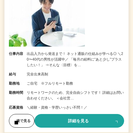
仕事内容
出品入力から発送まで！ ネット通販の仕組みが学べる◎ ＼2
0〜40代の男性が活躍中／ 「毎月の給料に“あと少し”プラス
したい！」 ⇒そんな〈目標〉を…
給与
完全出来高制
勤務地
ご自宅 ※フルリモート勤務
勤務時間
リモートワークのため、完全自由シフトです！ 詳細はお問い
合わせください。 ＜会社営…
応募資格
＼経験・資格・学歴いっさい不問！／
詳細を見る
後で見る