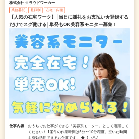
株式会社 クラウドワーカー
業務委託
登録制
在宅・内職
【人気の在宅ワーク】│当日に謝礼をお支払い★登録する
だけでスグ働ける│単発もOK美容系モニター募集！
仕事内容
おうちでお仕事ができる『美容系モニター』として活躍して
ください！ 1案件の作業時間は5分〜10分程度。空いた時間
を有効活用できるお仕事です。 ◆【いろん…