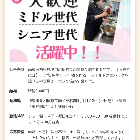
仕事内容
高齢者福祉施設内の厨房での簡単な調理作業です。 【具体的
には】 ・ご飯を炊く ・汁物を作る ・レトルト惣菜パックを
湯せんや専用オーブンで温めて盛り付…
給与
時給1,400円
勤務地
神奈川県相模原市南区東林間6丁目17-30（小田急江ノ島線
「東林間駅」より徒歩6分）
勤務時間
シフト制（時間・曜日相談可） 6：00～10：00 提供数によ
り15分～30分程度…
応募資格
年齢・性別・学歴不問 ★主婦（夫）の方や学生さんからシ
ニア世代の方まで、幅広い年齢層の方が活躍しています。