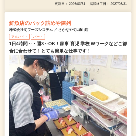
更新日： 2026/03/31 掲載終了日： 2027/03/31
鮮魚店のパック詰めや陳列
株式会社旬フーズシステム ／ さかなや旬 城山店
アルバイト
パート
1日4時間～・週3～OK！家事 育児 学校 Wワークなどご都
合に合わせて！とても簡単な仕事です！