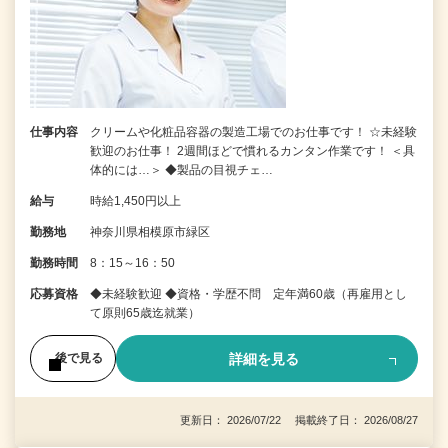
仕事内容
クリームや化粧品容器の製造工場でのお仕事です！ ☆未経験
歓迎のお仕事！ 2週間ほどで慣れるカンタン作業です！ ＜具
体的には…＞ ◆製品の目視チェ…
給与
時給1,450円以上
勤務地
神奈川県相模原市緑区
勤務時間
8：15～16：50
応募資格
◆未経験歓迎 ◆資格・学歴不問 定年満60歳（再雇用とし
て原則65歳迄就業）
詳細を見る
後で見る
更新日： 2026/07/22 掲載終了日： 2026/08/27