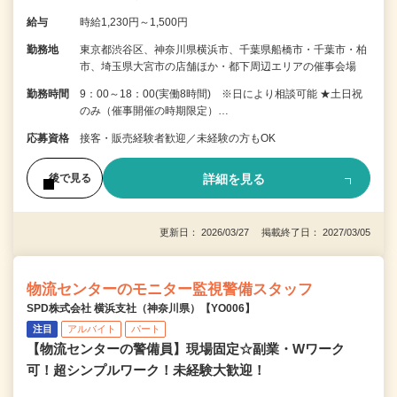
給与
時給1,230円～1,500円
勤務地
東京都渋谷区、神奈川県横浜市、千葉県船橋市・千葉市・柏
市、埼玉県大宮市の店舗ほか・都下周辺エリアの催事会場
勤務時間
9：00～18：00(実働8時間) ※日により相談可能 ★土日祝
のみ（催事開催の時期限定）…
応募資格
接客・販売経験者歓迎／未経験の方もOK
詳細を見る
後で見る
更新日： 2026/03/27 掲載終了日： 2027/03/05
物流センターのモニター監視警備スタッフ
SPD株式会社 横浜支社（神奈川県）【YO006】
注目
アルバイト
パート
【物流センターの警備員】現場固定☆副業・Wワーク
可！超シンプルワーク！未経験大歓迎！