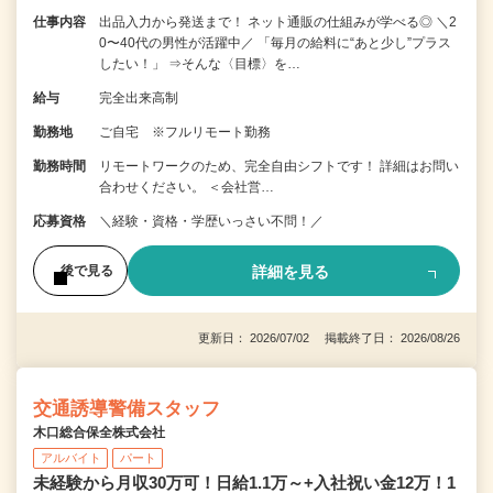
仕事内容
出品入力から発送まで！ ネット通販の仕組みが学べる◎ ＼2
0〜40代の男性が活躍中／ 「毎月の給料に“あと少し”プラス
したい！」 ⇒そんな〈目標〉を…
給与
完全出来高制
勤務地
ご自宅 ※フルリモート勤務
勤務時間
リモートワークのため、完全自由シフトです！ 詳細はお問い
合わせください。 ＜会社営…
応募資格
＼経験・資格・学歴いっさい不問！／
詳細を見る
後で見る
更新日： 2026/07/02 掲載終了日： 2026/08/26
交通誘導警備スタッフ
木口総合保全株式会社
アルバイト
パート
未経験から月収30万可！日給1.1万～+入社祝い金12万！1