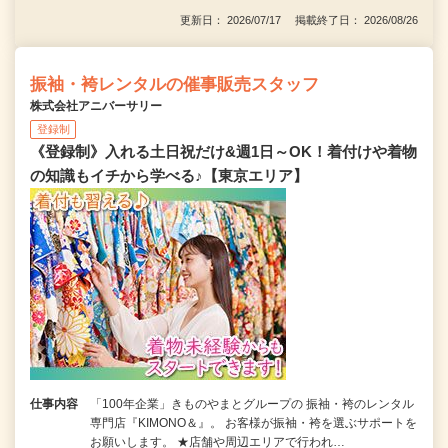
更新日： 2026/07/17 掲載終了日： 2026/08/26
振袖・袴レンタルの催事販売スタッフ
株式会社アニバーサリー
登録制
《登録制》入れる土日祝だけ&週1日～OK！着付けや着物
の知識もイチから学べる♪【東京エリア】
仕事内容
「100年企業」きものやまとグループの 振袖・袴のレンタル
専門店『KIMONO＆』。 お客様が振袖・袴を選ぶサポートを
お願いします。 ★店舗や周辺エリアで行われ…