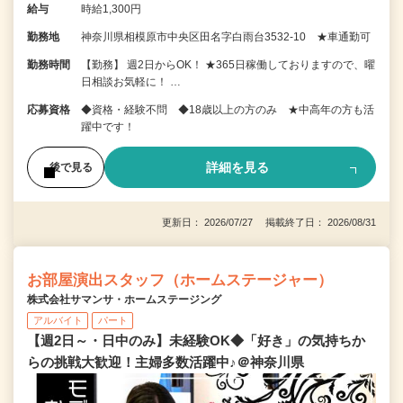
給与
時給1,300円
勤務地
神奈川県相模原市中央区田名字白雨台3532-10 ★車通勤可
勤務時間
【勤務】 週2日からOK！ ★365日稼働しておりますので、曜
日相談お気軽に！ …
応募資格
◆資格・経験不問 ◆18歳以上の方のみ ★中高年の方も活
躍中です！
詳細を見る
後で見る
更新日： 2026/07/27 掲載終了日： 2026/08/31
お部屋演出スタッフ（ホームステージャー）
株式会社サマンサ・ホームステージング
アルバイト
パート
【週2日～・日中のみ】未経験OK◆「好き」の気持ちか
らの挑戦大歓迎！主婦多数活躍中♪＠神奈川県