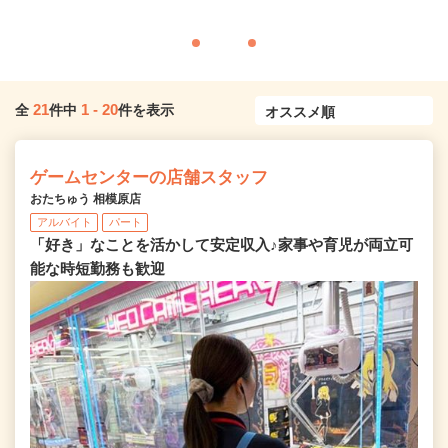
21
1
-
20
全
件中
件を表示
ゲームセンターの店舗スタッフ
おたちゅう 相模原店
アルバイト
パート
「好き」なことを活かして安定収入♪家事や育児が両立可
能な時短勤務も歓迎