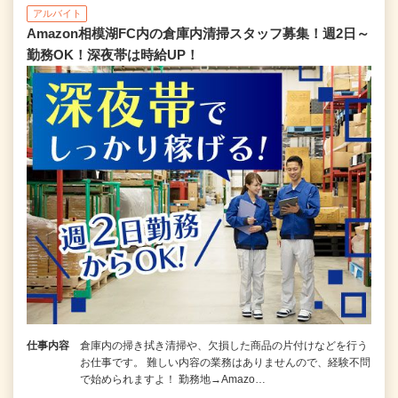
アルバイト
Amazon相模湖FC内の倉庫内清掃スタッフ募集！週2日～
勤務OK！深夜帯は時給UP！
仕事内容
倉庫内の掃き拭き清掃や、欠損した商品の片付けなどを行う
お仕事です。 難しい内容の業務はありませんので、経験不問
で始められますよ！ 勤務地→Amazo…