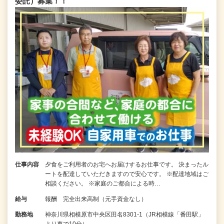
委託）募集！！
仕事内容
夕食をご利用者のお宅へお届けするお仕事です。 決まったル
ートを配達していただきますので安心です。 ※配達地域はご
相談ください。 ※家庭のご都合による時…
給与
報酬 完全出来高制（元手資金なし）
勤務地
神奈川県相模原市中央区田名8301-1（JR相模線「番田駅」
より車で10分）