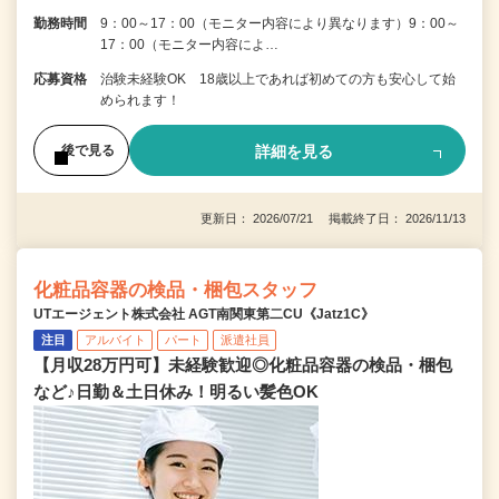
勤務時間
9：00～17：00（モニター内容により異なります）9：00～
17：00（モニター内容によ…
応募資格
治験未経験OK 18歳以上であれば初めての方も安心して始
められます！
詳細を見る
後で見る
更新日： 2026/07/21 掲載終了日： 2026/11/13
化粧品容器の検品・梱包スタッフ
UTエージェント株式会社 AGT南関東第二CU《Jatz1C》
注目
アルバイト
パート
派遣社員
【月収28万円可】未経験歓迎◎化粧品容器の検品・梱包
など♪日勤＆土日休み！明るい髪色OK