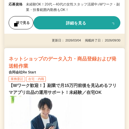
応募資格
未経験OK！20代～40代の女性スタッフ活躍中♪Wワーク・副
業・扶養範囲内勤務もOK！
詳細を見る
後で見る
更新日： 2026/03/04 掲載終了日： 2026/09/30
ネットショップのデータ入力・商品登録および発
送軽作業
合同会社Re Start
業務委託
在宅・内職
【Wワーク歓迎！】副業で月15万円前後を見込めるフリ
マアプリ出品の運用サポート！未経験／在宅OK