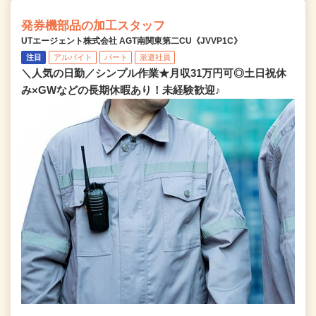
発券機部品の加工スタッフ
UTエージェント株式会社 AGT南関東第二CU《JVVP1C》
注目
アルバイト
パート
派遣社員
＼人気の日勤／シンプル作業★月収31万円可◎土日祝休
み×GWなどの長期休暇あり！未経験歓迎♪