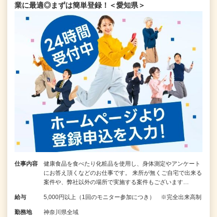
業に最適◎まずは簡単登録！＜愛知県＞
仕事内容
健康食品を食べたり化粧品を使用し、身体測定やアンケート
にお答え頂くなどのお仕事です。 来所が無くご自宅で出来る
案件や、弊社以外の場所で実施する案件もございます…
給与
5,000円以上（1回のモニター参加につき） ※完全出来高制
勤務地
神奈川県全域