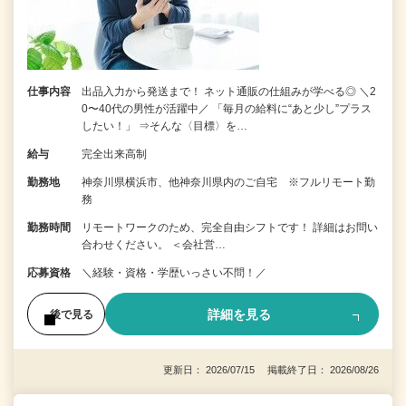
仕事内容
出品入力から発送まで！ ネット通販の仕組みが学べる◎ ＼2
0〜40代の男性が活躍中／ 「毎月の給料に“あと少し”プラス
したい！」 ⇒そんな〈目標〉を…
給与
完全出来高制
勤務地
神奈川県横浜市、他神奈川県内のご自宅 ※フルリモート勤
務
勤務時間
リモートワークのため、完全自由シフトです！ 詳細はお問い
合わせください。 ＜会社営…
応募資格
＼経験・資格・学歴いっさい不問！／
詳細を見る
後で見る
更新日： 2026/07/15 掲載終了日： 2026/08/26