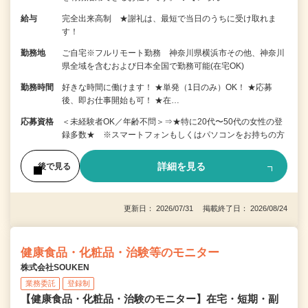
給与
完全出来高制 ★謝礼は、最短で当日のうちに受け取れま
す！
勤務地
ご自宅※フルリモート勤務 神奈川県横浜市その他、神奈川
県全域を含むおよび日本全国で勤務可能(在宅OK)
勤務時間
好きな時間に働けます！ ★単発（1日のみ）OK！ ★応募
後、即お仕事開始も可！ ★在…
応募資格
＜未経験者OK／年齢不問＞⇒★特に20代〜50代の女性の登
録多数★ ※スマートフォンもしくはパソコンをお持ちの方
詳細を見る
後で見る
更新日： 2026/07/31 掲載終了日： 2026/08/24
健康食品・化粧品・治験等のモニター
株式会社SOUKEN
業務委託
登録制
【健康食品・化粧品・治験のモニター】在宅・短期・副