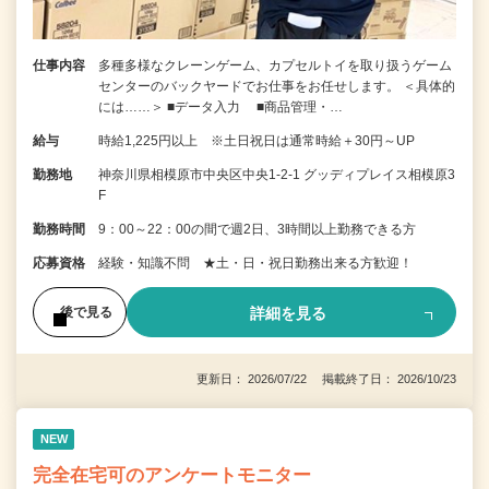
仕事内容
多種多様なクレーンゲーム、カプセルトイを取り扱うゲーム
センターのバックヤードでお仕事をお任せします。 ＜具体的
には……＞ ■データ入力 ■商品管理・…
給与
時給1,225円以上 ※土日祝日は通常時給＋30円～UP
勤務地
神奈川県相模原市中央区中央1-2-1 グッディプレイス相模原3
F
勤務時間
9：00～22：00の間で週2日、3時間以上勤務できる方
応募資格
経験・知識不問 ★土・日・祝日勤務出来る方歓迎！
詳細を見る
後で見る
更新日： 2026/07/22 掲載終了日： 2026/10/23
NEW
完全在宅可のアンケートモニター