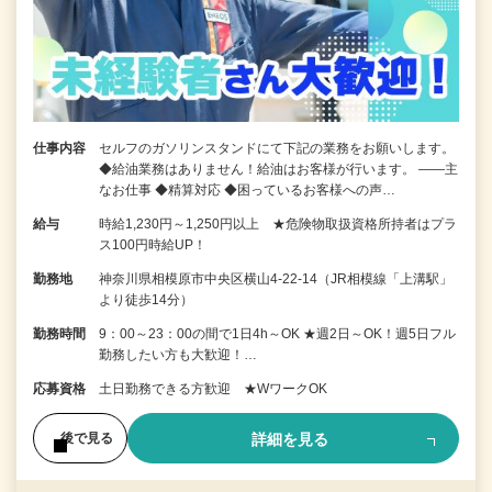
仕事内容
セルフのガソリンスタンドにて下記の業務をお願いします。
◆給油業務はありません！給油はお客様が行います。 ――主
なお仕事 ◆精算対応 ◆困っているお客様への声…
給与
時給1,230円～1,250円以上 ★危険物取扱資格所持者はプラ
ス100円時給UP！
勤務地
神奈川県相模原市中央区横山4-22-14（JR相模線「上溝駅」
より徒歩14分）
勤務時間
9：00～23：00の間で1日4h～OK ★週2日～OK！週5日フル
勤務したい方も大歓迎！…
応募資格
土日勤務できる方歓迎 ★WワークOK
詳細を見る
後で見る