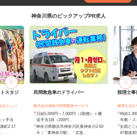
神奈川県のピックアップPR求人
ォトスタジ
民間救急車のドライバー
税理士事
株式会社神奈川民間救急サービス
税理士法人
式会社アニバ
日給5,000円～7,000円（1勤務）＋搬
時給1,3
以上＋手当
送手当1回（200円...
年数・ス
屋町2-17
神奈川県横浜市神奈川区東神奈川2-50
全国どこ
.
-6（「東神奈川駅」「京急...
47都道