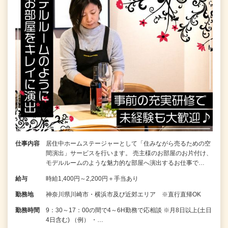
仕事内容
居住中ホームステージャーとして「住みながら売るための空
間演出」サービスを行います。 売主様のお部屋のお片付け、
モデルルームのような魅力的な部屋へ演出するお仕事で…
給与
時給1,400円～2,200円＋手当あり
勤務地
神奈川県川崎市・横浜市及び近郊エリア ※直行直帰OK
勤務時間
9：30～17：00の間で4～6H勤務で応相談 ※月8日以上(土日
4日含む) （例） ・…