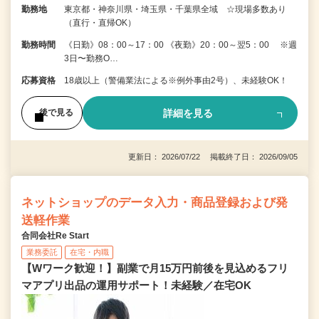
勤務地
東京都・神奈川県・埼玉県・千葉県全域 ☆現場多数あり
（直行・直帰OK）
勤務時間
《日勤》08：00～17：00 《夜勤》20：00～翌5：00 ※週
3日〜勤務O…
応募資格
18歳以上（警備業法による※例外事由2号）、未経験OK！
詳細を見る
後で見る
更新日： 2026/07/22 掲載終了日： 2026/09/05
ネットショップのデータ入力・商品登録および発
送軽作業
合同会社Re Start
業務委託
在宅・内職
【Wワーク歓迎！】副業で月15万円前後を見込めるフリ
マアプリ出品の運用サポート！未経験／在宅OK