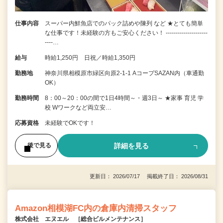
仕事内容
スーパー内鮮魚店でのパック詰めや陳列 など ★とても簡単
な仕事です！未経験の方もご安心ください！ ---------------------
----…
給与
時給1,250円 日祝／時給1,350円
勤務地
神奈川県相模原市緑区向原2-1-1 AコープSAZAN内（車通勤
OK）
勤務時間
8：00～20：00の間で1日4時間～・週3日～ ★家事 育児 学
校 Wワークなど両立安…
応募資格
未経験でOKです！
詳細を見る
後で見る
更新日： 2026/07/17 掲載終了日： 2026/08/31
Amazon相模湖FC内の倉庫内清掃スタッフ
株式会社 エヌエル ［総合ビルメンテナンス］