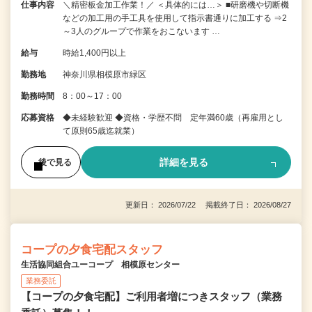
仕事内容
＼精密板金加工作業！／ ＜具体的には…＞ ■研磨機や切断機
などの加工用の手工具を使用して指示書通りに加工する ⇒2
～3人のグループで作業をおこないます …
給与
時給1,400円以上
勤務地
神奈川県相模原市緑区
勤務時間
8：00～17：00
応募資格
◆未経験歓迎 ◆資格・学歴不問 定年満60歳（再雇用とし
て原則65歳迄就業）
詳細を見る
後で見る
更新日： 2026/07/22 掲載終了日： 2026/08/27
コープの夕食宅配スタッフ
生活協同組合ユーコープ 相模原センター
業務委託
【コープの夕食宅配】ご利用者増につきスタッフ（業務