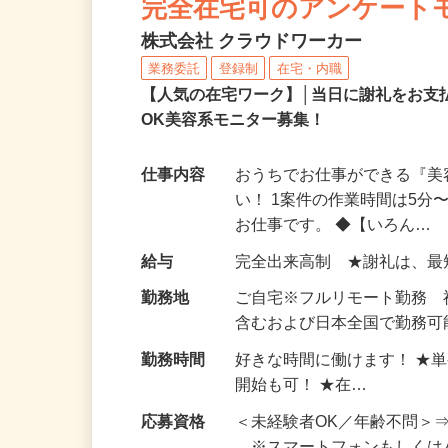
NEW
完全在宅可のアンケート
株式会社 クラウドワーカー
業務委託
登録制
在宅・内職
【人気の在宅ワーク】│当日に謝礼をお支
OK美容系モニター募集！
仕事内容
おうちでお仕事ができる『
い！ 1案件の作業時間は5
お仕事です。 ◆【いろん…
給与
完全出来高制 ★謝礼は、
勤務地
ご自宅※フルリモート勤務
含むおよび日本全国で勤務可能
勤務時間
好きな時間に働けます！ ★
開始も可！ ★在…