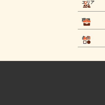
エリア
職種
条件