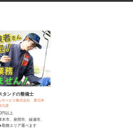
ンスタンドの整備士
介護施設の調理スタッフ
ールサービス株式会社 東日本
売第六課
株式会社 キヨシマ食品
,300円以上
時給1,400円
県厚木市、座間市、綾瀬市、
神奈川県相模原市南区東林間6丁目1
 ★勤務エリア選べます
-30（小田急江ノ島線「東林...