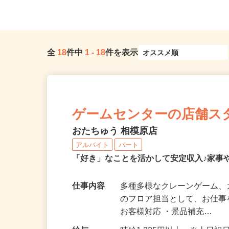
全
18
件中
1
-
18
件を表示
ゲームセンターの店舗ス
おたちゅう 相模原店
アルバイト
パート
「好き」なことを活かして安定収入♪家事
仕事内容
多種多様なクレーンゲーム
のフロア担当として、お仕事
お客様対応 ・景品補充…