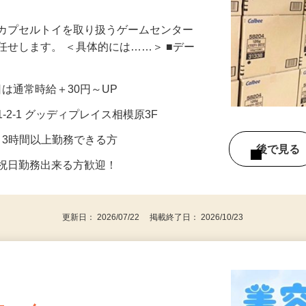
です！◎短時間勤務OK◎ネイル・髪色自
、カプセルトイを取り扱うゲームセンター
任せします。 ＜具体的には……＞ ■デー
祝日は通常時給＋30円～UP
-2-1 グッディプレイス相模原3F
2日、3時間以上勤務できる方
後で見
・祝日勤務出来る方歓迎！
更新日： 2026/07/22 掲載終了日： 2026/10/23