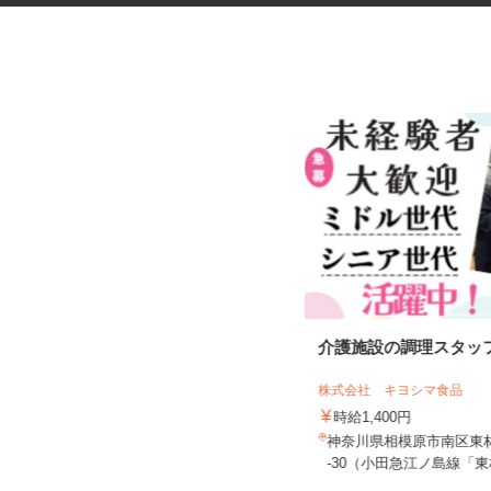
ガソリンスタンドの整備士
介護施設の調理スタッ
三愛リテールサービス株式会社 東日本
支店 小売第六課
株式会社 キヨシマ食品
時給1,300円以上
時給1,400円
神奈川県厚木市、座間市、綾瀬市、
神奈川県相模原市南区東
藤沢市 ★勤務エリア選べます
-30（小田急江ノ島線「東林