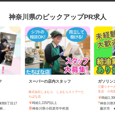
神奈川県のピックアップPR求人
フ
スーパーの店内スタッフ
ガソリ
三愛リテ
支店 小
株式会社しまむら しまむらストアーた
ちばな店
時給1
時給1,225円以上
林間6丁目17
神奈川
...
神奈川県小田原市中村原
藤沢市