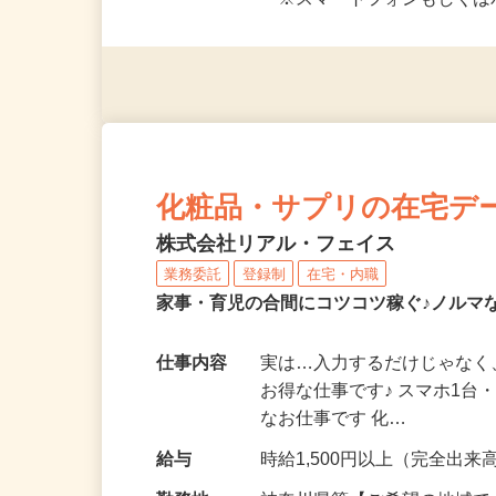
応募資格
＜未経験者OK／年齢不問＞
※スマートフォンもしくは
化粧品・サプリの在宅デ
株式会社リアル・フェイス
業務委託
登録制
在宅・内職
家事・育児の合間にコツコツ稼ぐ♪ノルマ
仕事内容
実は…入力するだけじゃなく
お得な仕事です♪ スマホ1台
なお仕事です 化…